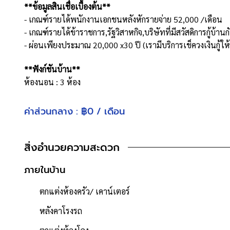
**ข้อมูลสินเชื่อเบื้องต้น**
- เกณฑ์รายได้พนักงานเอกชนหลังหักรายจ่าย 52,000 /เดือน
- เกณฑ์รายได้ข้าราชการ,รัฐวิสาหกิจ,บริษัทที่มีสวัสดิการกู้บ
- ผ่อนเพียงประมาณ 20,000 x30 ปี (เรามีบริการเช็ควงเงินกู้ใ
**ฟังก์ชันบ้าน**
ห้องนอน : 3 ห้อง
ห้องน้ำ : 4 ห้อง
ห้องแม่บ้าน : 1 ห้อง
ค่าส่วนกลาง : ฿0 / เดือน
จำนวนชั้น : 2 ชั้น
ที่จอดรถ : 2 คัน
สิ่งอำนวยความสะดวก
เนื้อที่ 52.1 ตารางวา
- พื้นที่ใช้สอย 195 ตารางเมตร
ภายในบ้าน
- หน้าบ้านหันไปทาง "ทิศตะวันออกเฉียงใต้"
- น้ำประปา ไฟฟ้าพร้อมเข้าอยู่
ตกแต่งห้องครัว/ เคาน์เตอร์
- ค่าใช้จ่ายส่วนกลางนิติบุคคล 400 บาท/เดือน
หลังคาโรงรถ
**จุดเด่นโครงการ–สภาพแวดล้อม**