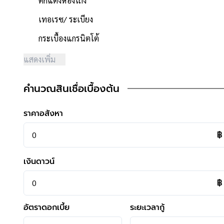
ตกแต่งห้องโถง
- โครงการได้รับการจัดสรรอย่างถูกต้อง ,โครงการจำนวนรวม 15
- โครงการตั้งอยู่บนถนนสายหลัก ได้แก่ถนน พุทธมณฑล สาย4
เทอเรซ/ ระเบียง
- ถนนโครงการกว้าง 10 เมตร
กระเบื้องแกรนิตโต้
- มีระบบรักษาความปลอดภัย, มีกล้องวงจรปิด
- สภาพแวดล้อมดี สะอาด
แสดงเพิ่ม
- สิ่งอำนวยความสะดวกภายในโครงการ ได้แก่ สนามเด็กเล่น
- ใกล้ห้างสรรพสินค้าเซ็นทรัลปิ่นเกล้า, เซ็นทรัลศาลายา
คำนวณสินเชื่อเบื้องต้น
- ใกล้โรงพยาบาลธนบุรี2, โรงพยาบาลกาญจนาภิเษก
- ใกล้โรงเรียนทวีวัฒนา, มหาวิทยาลัยมหิดล, โรงเรียน กสิณธร 
ราคาอสังหา
- ใกล้ทุกธนาคาร
฿
เงินดาวน์
฿
**การเดินทาง**
อัตราดอกเบี้ย
ระยะเวลากู้
- หน้าโครงการติดถนนใหญ่ พุทธมณฑล สาย4