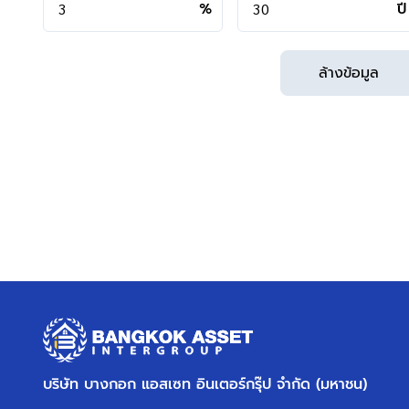
- เข้า-ออกได้หลายเส้นทาง ได้แก่ ถนนพุทธมณฑลสาย3, ถ
%
ปี
- ใกล้จุดขึ้นทางด่วน "กาญจนาภิเษก"
ล้างข้อมูล
**สอบถามข้อมูลบ้านมือสอง**
เรามีบริการด้านสินเชื่อ ติดต่อได้กับทุกธนาคาร สามารถกู้ได้วงเง
สามารถนัดชมบ้าน หรือสอบถามข้อมูลเบื้องต้น ทุกวัน ได้ที่เบอ
คุยไลน์กับบ้านบางกอก >
http://line.me/ti/p/%40bangkoka
Instagram >
https://goo.gl/REzvav
ดูรายละเอียดเพิ่มเติมได้ที่ >
http://www.bangkokassets.co
รีวิวจริงจากลูกค้าได้ที่ :
https://goo.gl/esmXPD
>>>
แล้วทำไมต้องซื้อบ้านมือสองรีโนเ
คลิก
<<<
บริษัท บางกอก แอสเซท อินเตอร์กรุ๊ป จำกัด (มหาชน)