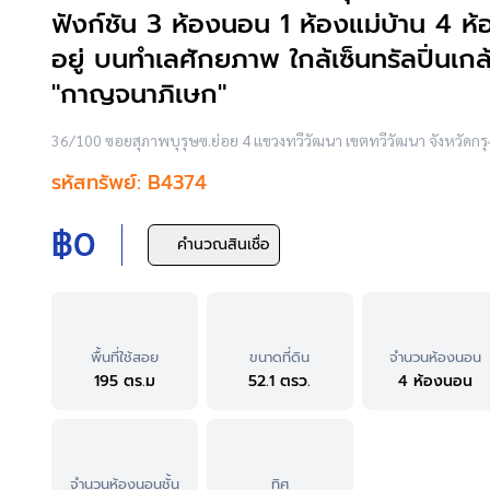
ฟังก์ชัน 3 ห้องนอน 1 ห้องแม่บ้าน 4 ห
อยู่ บนทำเลศักยภาพ ใกล้เซ็นทรัลปิ่นเก
"กาญจนาภิเษก"
36/100 ซอยสุภาพบุรุษซ.ย่อย 4 แขวงทวีวัฒนา เขตทวีวัฒนา จังหวัด
รหัสทรัพย์: B4374
฿0
คำนวณสินเชื่อ
พื้นที่ใช้สอย
ขนาดที่ดิน
จำนวนห้องนอน
195 ตร.ม
52.1 ตรว.
4 ห้องนอน
จำนวนห้องนอนชั้น
ทิศ