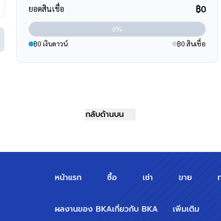
นนบรมราชชนนี, ถนนอุทยาน, ถนนอักษะ, ถนนพุทธมณฑลสาย2
฿0
ยอดสินเชื่อ
0%
฿0 เงินดาวน์
฿0 สินเชื่อ
ินสูงสุดถึง 90-110 % ที่สำคัญคือ ฟรีค่ะ
ร์
095-264-4465
,
02-494-9187
ssets
กลับด้านบน
m/
วทกับเรา "บ้านบางกอก" ?? อยากรู้
หน้าแรก
ซื้อ
เช่า
ขาย
ผลงานของ BKA
เกี่ยวกับ BKA
เพิ่มเติม