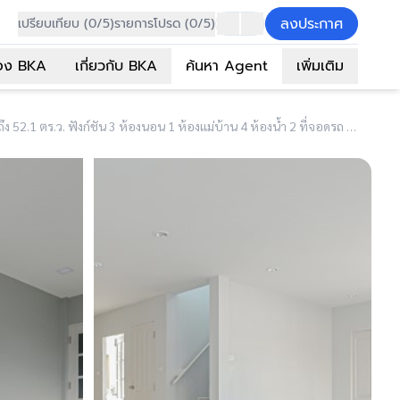
ลงประกาศ
เปรียบเทียบ (0/5)
รายการโปรด (0/5)
อง BKA
เกี่ยวกับ BKA
ค้นหา Agent
เพิ่มเติม
(B4374) บ้านมือสองตกแต่งใหม่ ม.คุณาลัย ปิ่นเกล้า หลังมุม! เนื้อที่มากถึง 52.1 ตร.ว. ฟังก์ชัน 3 ห้องนอน 1 ห้องแม่บ้าน 4 ห้องน้ำ 2 ที่จอดรถ บ้านสวยตกแต่งพร้อมเข้าอยู่ บนทำเลศักยภาพ ใกล้เซ็นทรัลปิ่นเกล้า, เซ็นทรัลศาลายา, ม.มหิดล และทางด่วน "กาญจนาภิเษก"