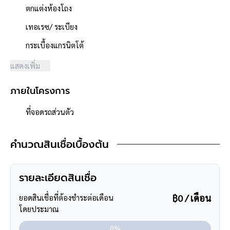
ตกแต่งห้องโถง
- พื้นที่ใช้สอย 116 ตารางเมตร
- หน้าบ้านหันไปทาง "ทิศเหนือ"
เทอเรซ/ ระเบียง
- น้ำประปา ไฟฟ้าพร้อมเข้าอยู่
กระเบื้องแกรนิตโต้
- ค่าใช้จ่ายส่วนกลางนิติบุคคล 0 บาท/เดือน
แสดงเพิ่ม
**จุดเด่นโครงการ–สภาพแวดล้อม**
- โครงการได้รับอนุญาตจัดสรรถูกต้อง
ภายในโครงการ
- โครงการตั้งอยู่บนถนนสายหลัก ได้แก่ ถนนรัตนาธิเบศร์
- ถนนโครงการกว้าง 6 เมตร
ที่จอดรถส่วนตัว
- สภาพแวดล้อมดี สะอาด
- มีร้านค้า / ร้านอาหาร / ตลาดสด / ร้านเสริมสวย / ร้านซักรีด /
คำนวณสินเชื่อเบื้องต้น
minimart / อยู่ในชุมชนสามารถค้าขายได้
- บ้านตั้งอยู่ใกล้ร้าน 7-11 ,Lotus express
- ใกล้ห้างสรรพสินค้าเซ็มทรัลเวสต์เกต ,บิ๊กซี บางใหญ่ ,โลตัส
รายละเอียดสินเชื่อ
บางใหญ่
,อิเกีย บางใหญ่ ,เดอะสแควร์ บางใหญ่
฿0 / เดือน
ยอดสินเชื่อที่ต้องชำระต่อเดือน
- ใกล้โรงพยาบาลเกษมราษฏร์ อินเตอร์เนชั่นแนล ,เกษมราษฏร์
โดยประมาณ
รัตนาธิเบศร์
0%
- ใกล้โรงเรียนจันทร์ทองเอี่ยม ,โรงเรียนพระแม่สกลสงเคราะห์