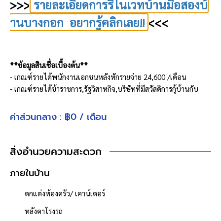
>>>
รายละเอียดการรีโนเวทบ้านมือสองบ้
านบางกอก อยากรู้คลิกเลย!!
<<<
**ข้อมูลสินเชื่อเบื้องต้น**
- เกณฑ์รายได้พนักงานเอกชนหลังหักรายจ่าย 24,600 /เดือน
- เกณฑ์รายได้ข้าราชการ,รัฐวิสาหกิจ,บริษัทที่มีสวัสดิการกู้บ้านกับ
ธนาคารอาคารสงเคราะห์ หลังหักรายจ่าย 14,400 /เดือน
- ผ่อนเพียงประมาณ 9,400 x30 ปี (เรามีบริการเช็ควงเงินกู้ให้ ฟรี!!
ค่าส่วนกลาง : ฿0 / เดือน
ทราบผลภายใน 3 วัน)
**ฟังก์ชันบ้าน**
สิ่งอำนวยความสะดวก
ห้องนอน : 2 ห้อง
ห้องน้ำ : 2 ห้อง
ภายในบ้าน
จำนวนชั้น : 2 ชั้น
ตกแต่งห้องครัว/ เคาน์เตอร์
ที่จอดรถ : 1 คัน
เนื้อที่ 22 ตารางวา
หลังคาโรงรถ
- หน้ากว้าง 5.20 เมตร