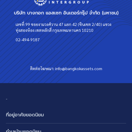
บริษัท บางกอก แอสเซท อินเตอร์กรุ๊ป จำกัด (มหาชน)
เลขที่ 99 ซอยงามวงศ์วาน 47 แยก 42 (ชินเขต 2/40) แขวง
ทุ่งสองห้อง เขตหลักสี่ กรุงเทพมหานคร 10210
02-494-9187
ติดต่อโฆษณา:
info@bangkokassets.com
-
ที่อยู่อาศัยยอดนิยม
บ้านเดี่ยว
ทำเลบ้านยอดนิยม