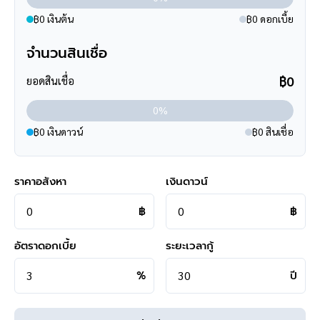
- ใกล้ทุกธนาคาร
฿0 เงินต้น
฿0 ดอกเบี้ย
จำนวนสินเชื่อ
฿0
ยอดสินเชื่อ
**การเดินทาง**
0%
- ตัวบ้านห่างจากหน้าโครงการ 700 เมตร
฿0 เงินดาวน์
฿0 สินเชื่อ
- หน้าโครงการติดถนนใหญ่
- เชื่อมต่อหลายเส้นทาง ได้แก่ ถนนกาญจนาภิเษก, ถนนรัตนาธิเบศร์,
ถนนบางกรวย-ไทรน้อย
ราคาอสังหา
เงินดาวน์
- ใกล้โครงการรถไฟฟ้าสายสีม่วง "สถานีสามแยกบางใหญ่"
- ใกล้จุดขึ้นทางด่วน "กาญจนาภิเษก"
฿
฿
**สอบถามข้อมูลบ้านมือสอง**
อัตราดอกเบี้ย
ระยะเวลากู้
เรามีบริการด้านสินเชื่อ ติดต่อได้กับทุกธนาคาร สามารถกู้ได้วงเงิน
สูงสุดถึง 90-110 % ที่สำคัญคือ ฟรีค่ะ
%
ปี
สามารถนัดชมบ้าน หรือสอบถามข้อมูลเบื้องต้น ทุกวัน ได้ที่เบอร์
095
-264-4465
,
02-494-9187