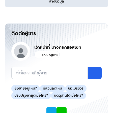
ล้างข้อมูล
คุยไลน์กับบ้านบางกอก >
http://line.me/ti/p/%40bangkokasset
s
Instagram >
https://goo.gl/REzvav
ดูรายละเอียดเพิ่มเติมได้ที่ >
http://www.bangkokassets.com/
รีวิวจริงจากลูกค้าได้ที่ :
https://goo.gl/esmXPD
ติดต่อผู้ขาย
เจ้าหน้าที่ บางกอกแอสเซท
>>>
แล้วทำไมต้องซื้อบ้านมือสองรีโนเวท
BKA Agent
กับเรา "บ้านบางกอก" ?? อยากรู้คลิก
<<<
ส่งข้อความถึงผู้ขาย
แผนที่
ยังขายอยู่ไหม?
มีส่วนลดไหม
ขอโบรชัวร์
ปรับปรุงล่าสุดเมื่อไหร่?
นัดดูบ้านได้เมื่อไหร่?