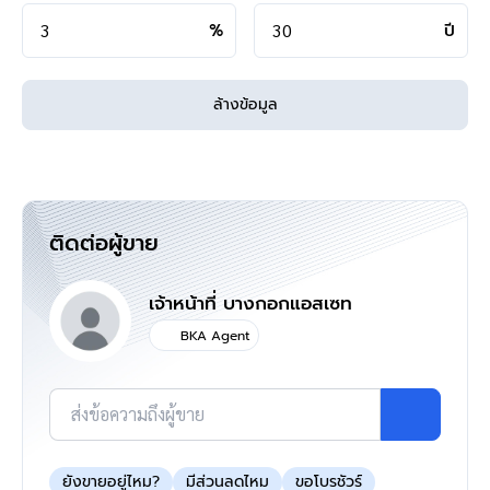
คุยไลน์กับบ้านบางกอก >
http://line.me/ti/p/%40bangkokasset
%
ปี
s
Instagram >
https://goo.gl/REzvav
ดูรายละเอียดเพิ่มเติมได้ที่ >
http://www.bangkokassets.com/
ล้างข้อมูล
รีวิวจริงจากลูกค้าได้ที่ :
https://goo.gl/esmXPD
>>>
แล้วทำไมต้องซื้อบ้านมือสองรีโนเวท
กับเรา "บ้านบางกอก" ?? อยากรู้คลิก
<<<
ติดต่อผู้ขาย
เจ้าหน้าที่ บางกอกแอสเซท
แผนที่
BKA Agent
ส่งข้อความถึงผู้ขาย
ยังขายอยู่ไหม?
มีส่วนลดไหม
ขอโบรชัวร์