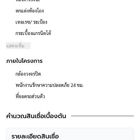
- โครงการตั้งอยู่บนถนนสายหลัก ได้แก่ ถนนรัตนาธิเบศร์ ซอยท่าอิฐ
ตกแต่งห้องโถง
- ผู้พัฒนาโครงการมีชื่อเสียง **พร็อพเพอร์ตี้ เพอร์เฟค**
- ถนนโครงการกว้าง 12 เมตร
เทอเรซ/ ระเบียง
- มีระบบรักษาความปลอดภัย ,มีกล้องวงจรปิด
กระเบื้องแกรนิตโต้
- สภาพแวดล้อมดี สะอาด
- ใกล้ร้าน 7-11 ,Lotus express ,Mini big c
แสดงเพิ่ม
- สิ่งอำนวยความสะดวกภายในโครงการ ได้แก่ สนามเด็กเล่น/สวน
สาธารณะ
ภายในโครงการ
- ใกล้ห้างสรรพสินค้าเซ็นทรัลเวสต์เกต ,เซ็นทรัลรัตนาธิเบศร์ ,บิ๊กซี
รัตนาธิเบศร์ ,โฮมโปร ,อิเกีย บางใหญ่
กล้องวงจรปิด
- ใกล้โรงพยาบาลเกษมราษฏร์ รัตนาธิเบศร์ ,โรงพยาบาลพระนั่งเกล้า
พนักงานรักษาความปลอดภัย 24 ชม.
- ใกล้โรงเรียนเตรียมอุดมศึกษาพัฒนาการ นนทบุรี ,โรงเรียนนนทบุรี
วิทยาลัย ,
ที่จอดรถส่วนตัว
โรงเรียนนานาชาติเด่นหล้า ,โรงเรียนศรีบุญยานนท์
- ใกล้ธนาคารทุกธนาคาร
คำนวณสินเชื่อเบื้องต้น
รายละเอียดสินเชื่อ