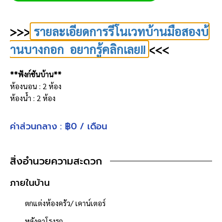
>>>
รายละเอียดการรีโนเวทบ้านมือสองบ้
านบางกอก อยากรู้คลิกเลย!!
<<<
**ฟังก์ชันบ้าน**
ห้องนอน : 2 ห้อง
ห้องน้ำ : 2 ห้อง
จำนวนชั้น : 2 ชั้น
ที่จอดรถ : 1 คัน
ค่าส่วนกลาง : ฿0 / เดือน
เนื้อที่ 17 ตารางวา
- พื้นที่ใช้สอย 130 ตารางเมตร
- หน้าบ้านหันไปทาง "ทิศเหนือ"
สิ่งอำนวยความสะดวก
- น้ำประปา ไฟฟ้าพร้อมเข้าอยู่
ภายในบ้าน
- ค่าใช้จ่ายส่วนกลางนิติบุคคล 400 บาท/เดือน
ตกแต่งห้องครัว/ เคาน์เตอร์
**จุดเด่นโครงการ–สภาพแวดล้อม**
- โครงการได้รับอนุญาตจัดสรรถูกต้อง ,โครงการจำนวนรวม 500 หลัง
หลังคาโรงรถ