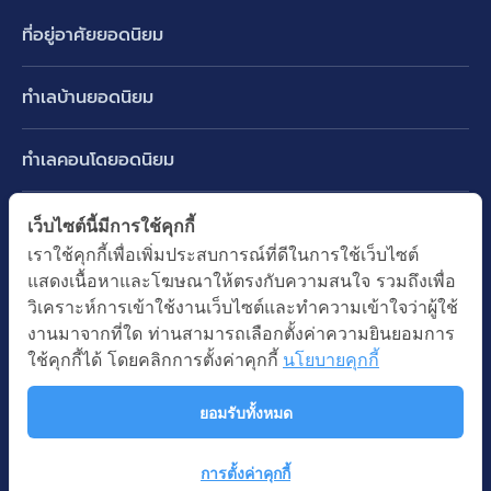
ที่อยู่อาศัยยอดนิยม
บ้านเดี่ยว
ทำเลบ้านยอดนิยม
บ้านแฝด
พัฒนาการ ศรีนครินทร์ กรุงเทพกรีฑา
ทาวน์เฮ้าส์ ทาวน์โฮม
ทำเลคอนโดยอดนิยม
รามอินทรา-วัชรพล สายไหม-หทัยราษฎร์
คอนโดมิเนียม
อโศก ทองหล่อ เอกมัย
บางนา รามคำแหง 2
ทำเล BTS ยอดนิยม
เว็บไซต์นี้มีการใช้คุกกี้
อาคารพาณิชย์ ตึกแถว
พระราม 9
เราใช้คุกกี้เพื่อเพิ่มประสบการณ์ที่ดีในการใช้เว็บไซต์
ปทุมธานี รังสิต ลำลูกกา
BTS ทองหล่อ
ที่ดินเปล่า
แสดงเนื้อหาและโฆษณาให้ตรงกับความสนใจ รวมถึงเพื่อ
อ่อนนุช ปุณณวิถี
ทำเล MRT ยอดนิยม
นนทบุรี บางใหญ่ บางบัวทอง
BTS เอกมัย
วิเคราะห์การเข้าใช้งานเว็บไซต์และทำความเข้าใจว่าผู้ใช้
อพาร์ทเม้นท์ หอพัก
รัชดาภิเษก ห้วยขวาง
MRT เพชรบุรี
งานมาจากที่ใด ท่านสามารถเลือกตั้งค่าความยินยอมการ
BTS พร้อมพงษ์
คำค้นยอดนิยม
ออฟฟิต สำนักงาน
ใช้คุกกี้ได้ โดยคลิกการตั้งค่าคุกกี้
นโยบายคุกกี้
ห้าแยกลาดพร้าว
MRT พระราม 9
BTS อ่อนนุช
บ้านมือสอง
โรงงาน โกดัง
MRT สุขุมวิท
ยอมรับทั้งหมด
BTS ช่องนนทรี
นโยบายความเป็นส่วนตัว
นโยบายการใช้คุกกี้
ซื้อบ้าน ขายบ้าน
โรงแรม รีสอร์ท
MRT พหลโยธิน
BTS อโศก
สงวนลิขสิทธิ โดยบริษัท บางกอก แอสเซท อินเตอร์กรุ๊ป จำกัด (มหาชน).
เช่าบ้าน ปล่อยเช่า
การตั้งค่าคุกกี้
MRT สามย่าน
© All Rights Reserved