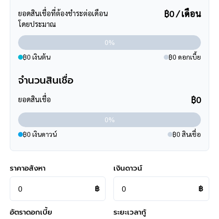
฿0 / เดือน
ยอดสินเชื่อที่ต้องชำระต่อเดือน
โดยประมาณ
**การเดินทาง**
0%
- ตัวบ้านห่างหน้าโครงการเพียง 300เมตร
- หน้าโครงการห่างถนนใหญ่เพียง 500 เมตร
฿0 เงินต้น
฿0 ดอกเบี้ย
- เข้า-ออกได้หลายเส้นทาง ได้แก่ ถนนรัตนาธิเบศร์ ,ถนนราชพฤกษ์
จำนวนสินเชื่อ
- มีมอเตอร์ไซด์รับจ้างอยู่หน้าโครงการ
- มีรถเมล์ผ่านหลายสาย ได้แก่ สาย 18 (ท่าอิฐ-อนุสาวรีย์ชัยสมรภูมิ) ,
฿0
ยอดสินเชื่อ
สาย 134 (หมู่บ้านบัวทองเคหะ-หมอชิต2) ,สาย 203 (อู่ท่าอิฐ-สนาม
หลวง)
0%
- ใกล้โครงการรถไฟฟ้าสายสีม่วง "สถานีบางรักน้อยท่าอิฐ"
฿0 เงินดาวน์
฿0 สินเชื่อ
- ใกล้จุดขึ้นทางด่วน "งามวงศ์วาน"
**สอบถามข้อมูลบ้านมือสอง**
ราคาอสังหา
เงินดาวน์
เรามีบริการด้านสินเชื่อ ติดต่อได้กับทุกธนาคาร สามารถกู้ได้วงเงิน
สูงสุดถึง 90-110 % ที่สำคัญคือ ฟรีค่ะ
฿
฿
สามารถนัดชมบ้าน หรือสอบถามข้อมูลเบื้องต้น ทุกวัน ได้ที่เบอร์
095
-264-4465
,
02-494-9187
อัตราดอกเบี้ย
ระยะเวลากู้