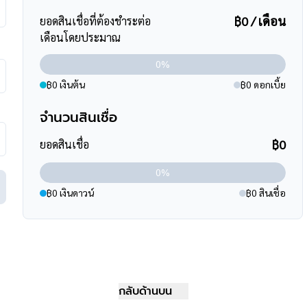
฿0 / เดือน
ยอดสินเชื่อที่ต้องชำระต่อ
เดือนโดยประมาณ
0%
฿0 เงินต้น
฿0 ดอกเบี้ย
จำนวนสินเชื่อ
ุทธมณฑลสาย2 ,ถนนเพชรเกษม ,
฿0
ยอดสินเชื่อ
,170 (อ้อมน้อย-หมอชิต2) ,
0%
฿0 เงินดาวน์
฿0 สินเชื่อ
ินสูงสุดถึง 90-110 % ที่สำคัญคือ ฟรีค่ะ
กลับด้านบน
ร์
095-264-4465
,
02-494-9187