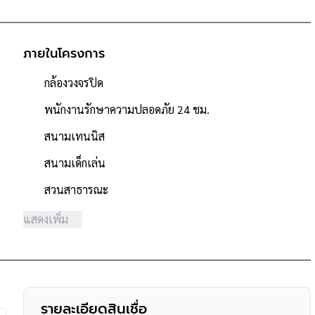
ภายในโครงการ
กล้องวงจรปิด
00 หลัง
พนักงานรักษาความปลอดภัย 24 ชม.
สนามเทนนิส
สนามเด็กเล่น
สวนสาธารณะ
แสดงเพิ่ม
วนสาธารณะ ,สนามเทนนิส
าญจนาภิเษก
ียนเพลินพัฒนา ,มหาวิทยาลัยมหิดล
รายละเอียดสินเชื่อ