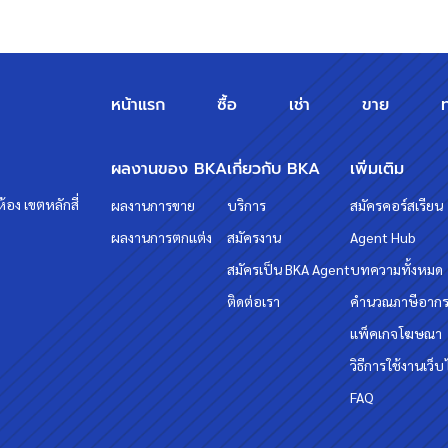
ssets
m/
หน้าแรก
ซื้อ
เช่า
ขาย
ผลงานของ BKA
เกี่ยวกับ BKA
เพิ่มเติม
วทกับเรา "บ้านบางกอก" ?? อยากรู้
้อง เขตหลักสี่
ผลงานการขาย
บริการ
สมัครคอร์สเรียน
ผลงานการตกแต่ง
สมัครงาน
Agent Hub
สมัครเป็น BKA Agent
บทความทั้งหมด
ติดต่อเรา
คำนวณภาษีอาก
แพ็คเกจโฆษณา
วิธีการใช้งานเว็บ
FAQ