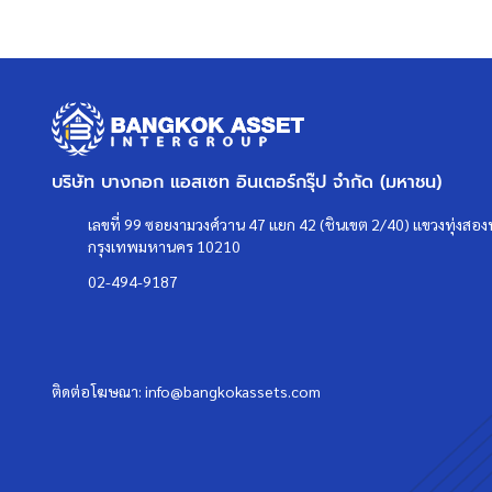
คุยไลน์กับบ้านบางกอก >
http://line.me/ti/p/%40bangkoka
Instagram >
https://goo.gl/REzvav
ดูรายละเอียดเพิ่มเติมได้ที่ >
http://www.bangkokassets.co
รีวิวจริงจากลูกค้าได้ที่ :
https://goo.gl/esmXPD
บริษัท บางกอก แอสเซท อินเตอร์กรุ๊ป จำกัด (มหาชน)
>>>
แล้วทำไมต้องซื้อบ้านมือสองรีโนเ
เลขที่ 99 ซอยงามวงศ์วาน 47 แยก 42 (ชินเขต 2/40) แขวงทุ่งสองห
คลิก
<<<
กรุงเทพมหานคร 10210
02-494-9187
แผนที่
ติดต่อโฆษณา:
info@bangkokassets.com