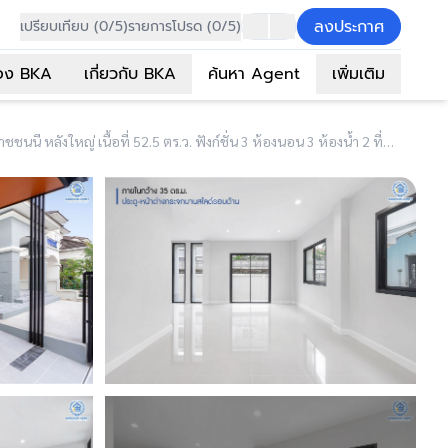
ลงประกาศ
เปรียบเทียบ (0/5)
รายการโปรด (0/5)
อง BKA
เกี่ยวกับ BKA
ค้นหา Agent
เพิ่มเติม
(B3276) บ้านมือสองตกแต่งใหม่ ม.กฤษดานคร31 ปิ่นเกล้า ติดถนนบรมราชชนนี หลังใหญ่ เนื้อที่ 52.5 ตร.ว. ฟังก์ชั่น 3 ห้องนอน 3 ห้องน้ำ 2 ที่จอดรถ Facility ครบครัน บนทำเลศักยภาพใกล้ทางคู่ขนานลอยฟ้าบรมราชชนนี ม.มหิดล และ เพียง 10 นาทีถึงเซ็นทรัลปิ่นเกล้า