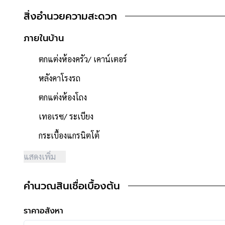
- พื้นที่ใช้สอย 200 ตารางเมตร
สิ่งอำนวยความสะดวก
- หน้าบ้านหันไปทาง "ทิศใต้"
- น้ำประปา ไฟฟ้าพร้อมเข้าอยู่
ภายในบ้าน
- ค่าใช้จ่ายส่วนกลางนิติบุคคล 780 บาท/เดือน
ตกแต่งห้องครัว/ เคาน์เตอร์
**จุดเด่นโครงการ–สภาพแวดล้อม**
- โครงการได้รับอนุญาตจัดสรรถูกต้อง, โครงการจำนวนรวม 1,6
หลังคาโรงรถ
- โครงการตั้งอยู่บนถนนสายหลัก ได้แก่ ถนนบรมราชชนนี
ตกแต่งห้องโถง
- ผู้พัฒนาโครงการที่มีชื่อเสียง **กฤษดานคร**
- มีระบบรักษาความปลอดภัย ,มีกล้องวงจรปิด
เทอเรซ/ ระเบียง
- ถนนโครงการกว้าง 12 เมตร
กระเบื้องแกรนิตโต้
- สภาพแวดล้อมดี สะอาด ,มีทะเลสาบ
- บ้านตั้งอยู่ใกล้ร้าน 108 shop
แสดงเพิ่ม
- สิ่งอำนวยความสะดวกในโครงการ ได้แก่ สนามเด็กเล่น / ส
- ใกล้ห้างสรรพสินค้าเซ็นทรัล ปิ่นเกล้า ,เดอะพาซิโอพาร์ค ก
คำนวณสินเชื่อเบื้องต้น
- ใกล้โรงพยาบาลธนบุรี2
- ใกล้โรงเรียนนวมินทราชินูทิศ สตรีวิทยา พุทธมณฑล ,โรงเร
ราคาอสังหา
- ใกล้ธนาคารทุกธนาคาร