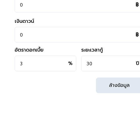
฿
เงินดาวน์
฿
**การเดินทาง**
- ตัวบ้าน ห่างจากหน้าโครงการ 1 กิโลเมตร
อัตราดอกเบี้ย
ระยะเวลากู้
- หน้าโครงการติดถนนใหญ่ ถ.บรมราชชนนี
- เข้า-ออกได้หลายเส้นทาง ได้แก่ ถนนบรมราชชนนี ,ถนนพ
%
ปี
ถนนกาญจนาภิเษก ,ถนนพุทธมณฑลสาย3
- ใกล้จุดขึ้น-ลงรถเมล์ สาย 125 (ศาลายา-สถานีรถไฟสามเสน) 
ล้างข้อมูล
515 (ศาลายา-อนุสาวรีย์ชัย)
- มีรถตู้ผ่านหลายสาย
- ทางคู่ขนานลอยฟ้าบรมราชชนนี
**สอบถามข้อมูลบ้านมือสอง**
เรามีบริการด้านสินเชื่อ ติดต่อได้กับทุกธนาคาร สามารถกู้ได้วงเง
สามารถนัดชมบ้าน หรือสอบถามข้อมูลเบื้องต้น ทุกวัน ได้ที่เบอ