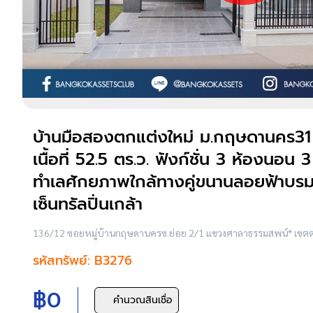
บ้านมือสองตกแต่งใหม่ ม.กฤษดานคร31 
เนื้อที่ 52.5 ตร.ว. ฟังก์ชั่น 3 ห้องนอน
ทำเลศักยภาพใกล้ทางคู่ขนานลอยฟ้าบรมร
เซ็นทรัลปิ่นเกล้า
136/12 ซอยหมู่บ้านกฤษดานครซ.ย่อย 2/1 แขวงศาลาธรรมสพน์* เขตตล
รหัสทรัพย์: B3276
฿0
คำนวณสินเชื่อ