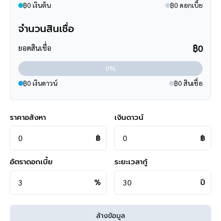
฿0 เงินต้น
฿0 ดอกเบี้ย
**การเดินทาง**
จำนวนสินเชื่อ
- ตัวบ้าน ห่างหน้าโครงการเพียง 400 เมตร
- หน้าโครงการติดถนนใหญ่
฿0
ยอดสินเชื่อ
- เข้า-ออก ได้หลายเส้นทาง ได้แก่ ถนนราชพฤกษ์ ,ถนนนครอินทร์
,ถนนพระราม5 ,ถนนกาญจนาภิเษก
0%
- ใกล้จุดขึ้นทางด่วน "ศรีรัช"
฿0 เงินดาวน์
฿0 สินเชื่อ
**สอบถามข้อมูลบ้านมือสอง**
เรามีบริการด้านสินเชื่อ ติดต่อได้กับทุกธนาคาร สามารถกู้ได้วงเงิน
ราคาอสังหา
เงินดาวน์
สูงสุดถึง 90-110 % ที่สำคัญคือ ฟรีค่ะ
สามารถนัดชมบ้าน หรือสอบถามข้อมูลเบื้องต้น ทุกวัน ได้ที่เบอร์
095
฿
฿
-264-4465
,
02-494-9187
อัตราดอกเบี้ย
ระยะเวลากู้
คุยไลน์กับบ้านบางกอก >
http://line.me/ti/p/%40bangkokasset
s
%
ปี
Instagram >
https://goo.gl/REzvav
ดูรายละเอียดเพิ่มเติมได้ที่ >
http://www.bangkokassets.com/
รีวิวจริงจากลูกค้าได้ที่ :
https://goo.gl/esmXPD
ล้างข้อมูล