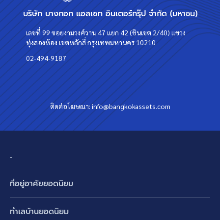
บริษัท บางกอก แอสเซท อินเตอร์กรุ๊ป จำกัด (มหาชน)
เลขที่ 99 ซอยงามวงศ์วาน 47 แยก 42 (ชินเขต 2/40) แขวง
ทุ่งสองห้อง เขตหลักสี่ กรุงเทพมหานคร 10210
02-494-9187
ติดต่อโฆษณา:
info@bangkokassets.com
-
ที่อยู่อาศัยยอดนิยม
บ้านเดี่ยว
ทำเลบ้านยอดนิยม
บ้านแฝด