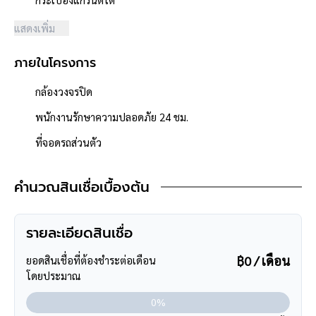
- โครงการได้รับอนุญาตจัดสรรถูกต้อง ,โครงการจำนวนรวม 57 หลัง
แสดงเพิ่ม
- โครงการตั้งอยู่บนถนนสายหลัก ได้แก่ ถนนพุทธมณฑลสาย1
- ถนนโครงการกว้าง 6 เมตร
ภายในโครงการ
- มีระบบรักษาความปลอดภัย ,มีกล้องวงจรปิด
- สภาพแวดล้อมดี สะอาด
กล้องวงจรปิด
- อยู่ในแหล่งชุมชนสามารถค้าขายได้
- ใกล้ห้างสรรพสินค้าเดอะคริสตัล เอส.บี. ราชพฤกษ์ ,เดอะวอล์ค
พนักงานรักษาความปลอดภัย 24 ชม.
ราชพฤกษ์ ,แม็คโคร พระราม5 ,
ที่จอดรถส่วนตัว
โลตัส นครอินทร์ ,โฮมโปร ราชพฤกษ์
- ใกล้โรงพยาบาลธนบุรี, โรงพยาบาลเจ้าพระยา, โรงพยาบาลส่ง
คำนวณสินเชื่อเบื้องต้น
เสริมสุขภาพมหาสวัสดิ์
- ใกล้โรงเรียนอนุบาลนานาชาติHummingbird, โรงเรียนฉิมพลี,
โรงเรียน มหรรณพาราม
รายละเอียดสินเชื่อ
- ใกล้ธนาคารทุกธนาคาร
฿0 / เดือน
ยอดสินเชื่อที่ต้องชำระต่อเดือน
โดยประมาณ
0%