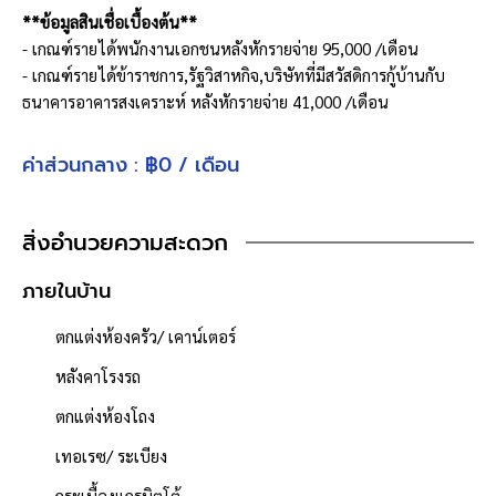
**ข้อมูลสินเชื่อเบื้องต้น**
- เกณฑ์รายได้พนักงานเอกชนหลังหักรายจ่าย 95,000 /เดือน
- เกณฑ์รายได้ข้าราชการ,รัฐวิสาหกิจ,บริษัทที่มีสวัสดิการกู้บ้านกับ
ธนาคารอาคารสงเคราะห์ หลังหักรายจ่าย 41,000 /เดือน
- ผ่อนเพียงประมาณ 36,000x30 ปี (เรามีบริการเช็ควงเงินกู้ให้ ฟรี!!
ทราบผลภายใน 3 วัน)
ค่าส่วนกลาง : ฿0 / เดือน
**ฟังก์ชั่นบ้าน**
ห้องนอน : 4 ห้อง
สิ่งอำนวยความสะดวก
ห้องน้ำ : 4 ห้อง
จำนวนชั้น : 2 ชั้น
ภายในบ้าน
ที่จอดรถ : 2 คัน
ตกแต่งห้องครัว/ เคาน์เตอร์
เนื้อที่ 76.5 ตารางวา
- พื้นที่ใช้สอย 285 ตารางเมตร
หลังคาโรงรถ
- หน้าบ้านหันไปทาง "ทิศเหนือ"
ตกแต่งห้องโถง
- น้ำประปา ไฟฟ้าพร้อมเข้าอยู่
- ค่าใช้จ่ายส่วนกลางนิติบุคคล 700 บาท/เดือน
เทอเรซ/ ระเบียง
**จุดเด่นโครงการ–สภาพแวดล้อม**
กระเบื้องแกรนิตโต้