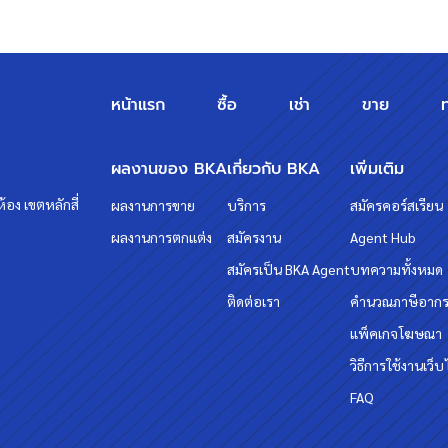
วทกับเรา "บ้านบางกอก" ?? อยากรู้
หน้าแรก
ซื้อ
เช่า
ขาย
ผลงานของ BKA
เกี่ยวกับ BKA
เพิ่มเติม
้อง เขตหลักสี่
ผลงานการขาย
บริการ
สมัครคอร์สเรียน
ผลงานการตกแต่ง
สมัครงาน
Agent Hub
สมัครเป็น BKA Agent
บทความทั้งหมด
ติดต่อเรา
คำนวณภาษีอาก
แพ็คเกจโฆษณา
วิธีการใช้งานเว็บ
FAQ