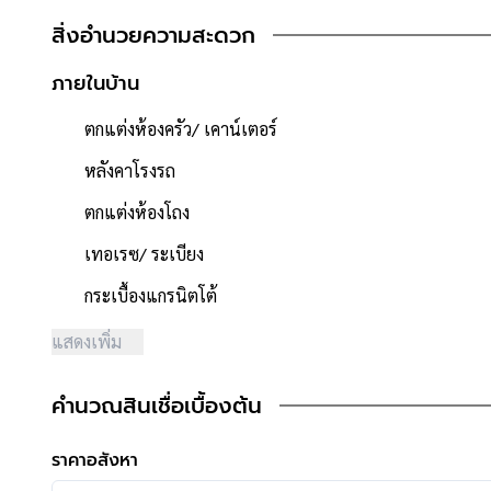
- พื้นที่ใช้สอย 185 ตารางเมตร
สิ่งอำนวยความสะดวก
- หน้าบ้านหันไปทาง "ทิศตะวันออกเฉียงเหนือ"
- น้ำประปา ไฟฟ้าพร้อมเข้าอยู่
ภายในบ้าน
- ค่าใช้จ่ายส่วนกลางนิติบุคคล 600 บาท/เดือน
ตกแต่งห้องครัว/ เคาน์เตอร์
**จุดเด่นโครงการ–สภาพแวดล้อม**
- โครงการได้รับอนุญาตจัดสรรถูกต้อง โครงการจำนวนรวม 250 
หลังคาโรงรถ
- โครงการตั้งอยู่บนถนนสายหลัก ได้แก่ ถนนสรงประภา
ตกแต่งห้องโถง
- ถนนโครงการกว้าง 12 เมตร
- มีระบบรักษาความปลอดภัย ,มีกล้องวงจรปิด
เทอเรซ/ ระเบียง
- สภาพแวดล้อมดี สะอาด
กระเบื้องแกรนิตโต้
- มีร้านค้า / ร้านอาหาร / ร้านเสริมสวย / ร้านซักรีด / minimar
- ใกล้ตั้งอยู่ใกล้ร้าน 7-11 ,Lotus Express
แสดงเพิ่ม
- สิ่งอำนวยความสะดวกภายในโครงการ ได้แก่ สนามเด็กเล่น 
- ใกล้ห้างสรรพสินค้าโรบินสัน ศรีสมาน ,เมืองทองธานี ,ฟิวเจอร์พา
คำนวณสินเชื่อเบื้องต้น
- ใกล้โรงพยาบาลภูมิพลอดุลยเดช กรมการแพทย์ทหารอากาศ ,
- ใกล้โรงเรียนสวนกุหลาบนนทบุรี ,โรงเรียนนวมินทราชินูทิศ หอ
ราคาอสังหา
- ใกล้ธนาคารทุกธนาคาร