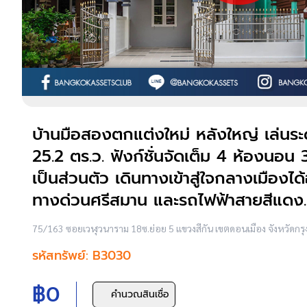
บ้านมือสองตกแต่งใหม่ หลังใหญ่ เล่นระด
25.2 ตร.ว. ฟังก์ชั่นจัดเต็ม 4 ห้องนอ
เป็นส่วนตัว เดินทางเข้าสู่ใจกลางเมือ
ทางด่วนศรีสมาน และรถไฟฟ้าสายสีแดง..
75/163 ซอยเวฬุวนาราม 18ซ.ย่อย 5 แขวงสีกัน เขตดอนเมือง จังหวัด
รหัสทรัพย์: B3030
฿0
คำนวณสินเชื่อ