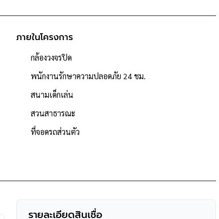
ภายในโครงการ
กล้องวงจรปิด
หลัง
พนักงานรักษาความปลอดภัย 24 ชม.
สนามเด็กเล่น
สวนสาธารณะ
ที่จอดรถส่วนตัว
t
/ สวนสาธารณะ
ร์ค รังสิต ,เซียร์ รังสิต
โรงพยาบาลแพทย์รังสิต
วัง นนทบุรี ,มหาวิทยาลัยรังสิต
รายละเอียดสินเชื่อ