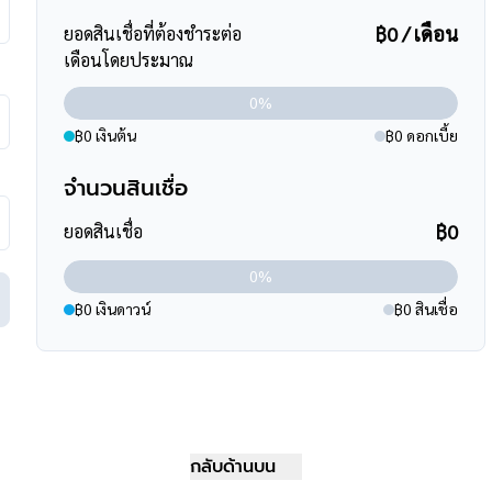
฿0 / เดือน
ยอดสินเชื่อที่ต้องชำระต่อ
เดือนโดยประมาณ
0%
฿0 เงินต้น
฿0 ดอกเบี้ย
จำนวนสินเชื่อ
มาน ,ถนนเลียบคลองประปา ,ถนนแจ้งวัฒนะ
฿0
ยอดสินเชื่อ
ังสิต-อนุสาวรีย์ชัยสมรภูมิ)
0%
฿0 เงินดาวน์
฿0 สินเชื่อ
ินสูงสุดถึง 90-110 % ที่สำคัญคือ ฟรีค่ะ
ร์
095-264-4465
,
02-494-9187
ssets
กลับด้านบน
m/