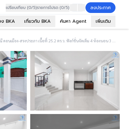
ลงประกาศ
เปรียบเทียบ (0/5)
รายการโปรด (0/5)
อง BKA
เกี่ยวกับ BKA
ค้นหา Agent
เพิ่มเติม
(B3030) บ้านมือสองตกแต่งใหม่ หลังใหญ่ เล่นระดับ ม.เศรณี ดอนเมือง-สรงประภา เนื้อที่ 25.2 ตร.ว. ฟังก์ชั่นจัดเต็ม 4 ห้องนอน 3 ห้องน้ำ ตอบโจทย์ครอบครัวใหญ่ มีความเป็นส่วนตัว เดินทางเข้าสู่ใจกลางเมืองได้อย่างสะดวกสบาย ใกล้สนามบินดอนเมือง ทางด่วนศรีสมาน และรถไฟฟ้าสายสีแดง...