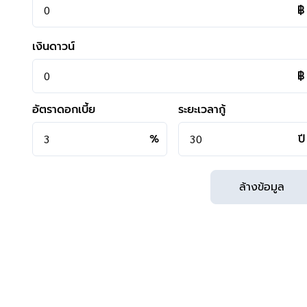
฿
เงินดาวน์
฿
**การเดินทาง**
- ตัวบ้านห่างจากหน้าโครงการเพียง 240 เมตร
อัตราดอกเบี้ย
ระยะเวลากู้
- หน้าโครงการห่างถนนใหญ่เพียง 1 กิโลเมตร
- เข้า-ออก ได้หลายเส้นทาง ได้แก่ ถนนสรงประภา ,ถนนศรีส
%
ปี
- มีรถเมล์ผ่าน ได้แก่ สาย 16 (หมอชิต2-สุรวงศ์) ,510 (มธ.ศูนย์ร
- ใกล้จุดขึ้นทางด่วน "ศรีสมาน"
ล้างข้อมูล
**สอบถามข้อมูลบ้านมือสอง**
เรามีบริการด้านสินเชื่อ ติดต่อได้กับทุกธนาคาร สามารถกู้ได้วงเง
สามารถนัดชมบ้าน หรือสอบถามข้อมูลเบื้องต้น ทุกวัน ได้ที่เบอ
คุยไลน์กับบ้านบางกอก >
http://line.me/ti/p/%40bangkoka
Instagram >
https://goo.gl/REzvav
ดูรายละเอียดเพิ่มเติมได้ที่ >
http://www.bangkokassets.co