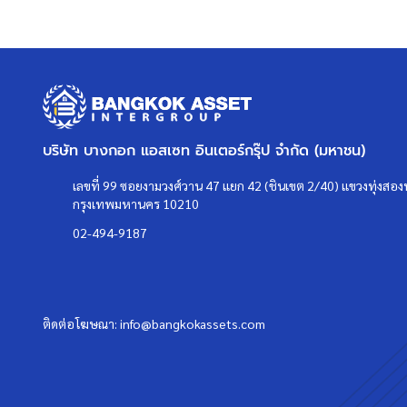
รีวิวจริงจากลูกค้าได้ที่ :
https://goo.gl/esmXPD
>>>
แล้วทำไมต้องซื้อบ้านมือสองรีโนเ
คลิก
<<<
บริษัท บางกอก แอสเซท อินเตอร์กรุ๊ป จำกัด (มหาชน)
เลขที่ 99 ซอยงามวงศ์วาน 47 แยก 42 (ชินเขต 2/40) แขวงทุ่งสองห
แผนที่
กรุงเทพมหานคร 10210
02-494-9187
ติดต่อโฆษณา:
info@bangkokassets.com