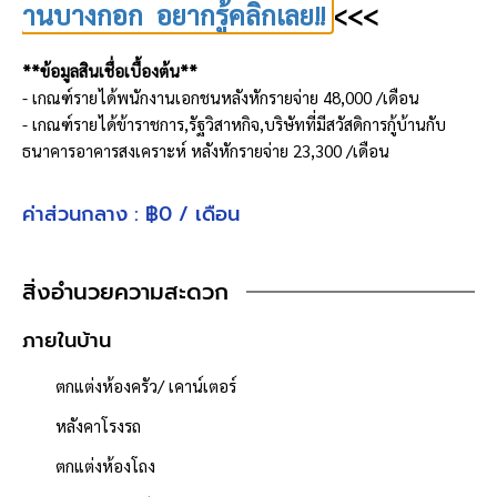
านบางกอก อยากรู้คลิกเลย!!
<<<
**ข้อมูลสินเชื่อเบื้องต้น**
- เกณฑ์รายได้พนักงานเอกชนหลังหักรายจ่าย 48,000 /เดือน
- เกณฑ์รายได้ข้าราชการ,รัฐวิสาหกิจ,บริษัทที่มีสวัสดิการกู้บ้านกับ
ธนาคารอาคารสงเคราะห์ หลังหักรายจ่าย 23,300 /เดือน
- ผ่อนเพียงประมาณ 18,300 x30 ปี (เรามีบริการเช็ควงเงินกู้ให้ ฟรี!!
ทราบผลภายใน 3 วัน)
ค่าส่วนกลาง : ฿0 / เดือน
**ฟังก์ชั่นบ้าน**
ห้องนอน : 4 ห้อง
สิ่งอำนวยความสะดวก
ห้องน้ำ : 3 ห้อง
จำนวนชั้น : 3 ชั้น
ภายในบ้าน
ที่จอดรถ : 1 คัน
ตกแต่งห้องครัว/ เคาน์เตอร์
เนื้อที่ 17 ตารางวา
- พื้นที่ใช้สอย 165 ตารางเมตร
หลังคาโรงรถ
- หน้าบ้านหันไปทาง "ทิศใต้"
ตกแต่งห้องโถง
- น้ำประปา ไฟฟ้าพร้อมเข้าอยู่
- ค่าใช้จ่ายส่วนกลางนิติบุคคล 850 บาท/เดือน