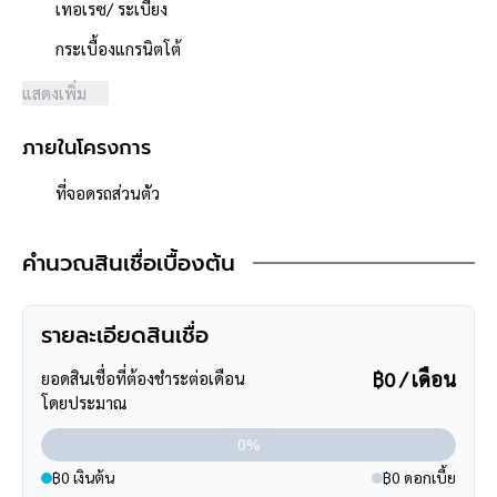
เทอเรซ/ ระเบียง
**จุดเด่นโครงการ–สภาพแวดล้อม**
กระเบื้องแกรนิตโต้
- โครงการได้รับอนุญาตจัดสรรถูกต้อง โครงการจำนวนรวม 32 หลัง
แสดงเพิ่ม
- โครงการตั้งอยู่บนถนนสายหลัก ได้แก่ ถนนลาดพร้าว,ถนนประเสริฐ
มนูกิจ
ภายในโครงการ
- ถนนโครงการกว้าง 8 เมตร
- สภาพแวดล้อมดี สะอาด
ที่จอดรถส่วนตัว
- ใกล้ห้างสรรพสินค้าเซ็นทรัลเฟสติวัล อีสต์วิลล์ ,เดอะวอร์ค เกษตร
นวมินทร์ ,
คำนวณสินเชื่อเบื้องต้น
เซ็นทรัล รามอินทรา ,คริสตัล พาร์ค ,ตลาดหัวมุม
- ใกล้โรงพยาบาลสินแพทย์ ,โรงพยาบาลวิภาวดี ,โรงพยาบาลเปาโล
- ใกล้โรงเรียนสตรีวิทยา2 ,มหาวิทยาลัยเกษตรศาสตร์ บางเขน
รายละเอียดสินเชื่อ
,มหาวิทยาลัยศรีปทุม
- ใกล้ธนาคารทุกธนาคาร
฿0 / เดือน
ยอดสินเชื่อที่ต้องชำระต่อเดือน
โดยประมาณ
0%
฿0 เงินต้น
฿0 ดอกเบี้ย