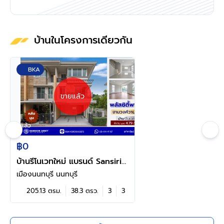
บ้านในโครงการเดียวกัน
BKA
ขายแล้ว
ดูแล้ว
฿0
บ้านรีโนเวทใหม่ แบรนด์ Sansiri
โครงการ พลัสซิตี้พาร์ค
เมืองนนทบุรี นนทบุรี
งามวงศ์วาน25 ทาวน์โฮม 3 ชั้น
205.13 ตรม.
38.3 ตรว.
3
3
หลังมุม 38.3 ร.ว. พื้นที่ใช้สอย
205.13 ตร.ม. ฟังก์ชัน 3 ห้อง
นอน 3 ห้องน้ำ จอดรถได้ 2 คัน