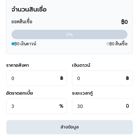
จำนวนสินเชื่อ
**การเดินทาง**
- ตัวบ้าน ห่างถนนหน้าโครงการเพียง 180 เมตร
฿0
ยอดสินเชื่อ
- หน้าโครงการห่างถนนใหญ่ 1.3 กิโลเมตร ถนนประเสริฐมนูกิจ
- เข้า-ออก ได้หลายเส้นทาง ได้แก่ ถนนประดิษฐ์มนูธรรม ,ถนน
0%
ประเสริฐมนูกิจ ,ถนนรามอินทรา ,
฿0 เงินดาวน์
฿0 สินเชื่อ
ถนนสุคนธสวัสดิ์ ,ถนนลาดพร้าว
- ใกล้จุดขึ้นทางด่วน "รามอินทรา–อาจณรงค์"
ราคาอสังหา
เงินดาวน์
**สอบถามข้อมูลบ้านมือสอง**
เรามีบริการด้านสินเชื่อ ติดต่อได้กับทุกธนาคาร สามารถกู้ได้วงเงิน
฿
฿
สูงสุดถึง 90-110 % ที่สำคัญคือ ฟรีค่ะ
สามารถนัดชมบ้าน หรือสอบถามข้อมูลเบื้องต้น ทุกวัน ได้ที่เบอร์
095
อัตราดอกเบี้ย
ระยะเวลากู้
-264-4465
,
02-494-9187
%
ปี
คุยไลน์กับบ้านบางกอก >
http://line.me/ti/p/%40bangkokasset
s
Instagram >
https://goo.gl/REzvav
ล้างข้อมูล
ดูรายละเอียดเพิ่มเติมได้ที่ >
http://www.bangkokassets.com/