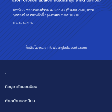
บริษัท บางกอก แอสเซท อินเตอร์กรุ๊ป จำกัด (มหาชน)
เลขที่ 99 ซอยงามวงศ์วาน 47 แยก 42 (ชินเขต 2/40) แขวง
ทุ่งสองห้อง เขตหลักสี่ กรุงเทพมหานคร 10210
02-494-9187
ติดต่อโฆษณา:
info@bangkokassets.com
-
ที่อยู่อาศัยยอดนิยม
บ้านเดี่ยว
ทำเลบ้านยอดนิยม
บ้านแฝด
พัฒนาการ ศรีนครินทร์ กรุงเทพกรีฑา