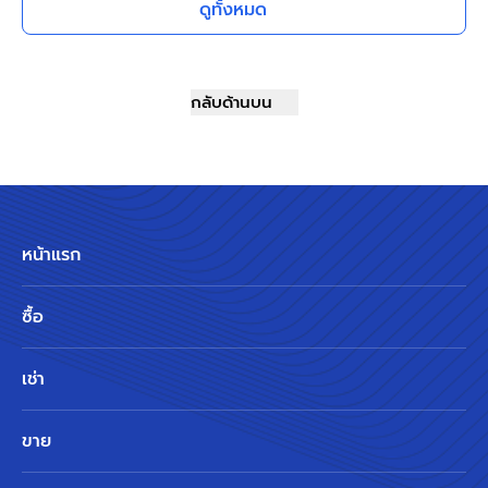
ดูทั้งหมด
เข้า-ออกได้หลายเส้นทาง ใกล้
แหล่ง Community ชั้นนำ
เดอะมอลล์งามวงศ์วาน ทางด่วน
"ศรีรัช" และรถไฟฟ้า "สถานีศูนย์
กลับด้านบน
ราชการนนทบุรี"
หน้าแรก
ซื้อ
เช่า
ขาย