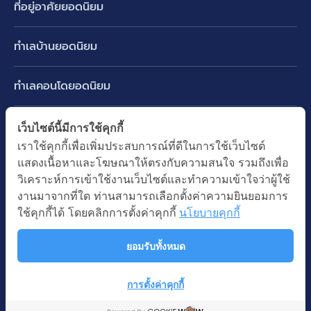
ที่อยู่อาศัยยอดนิยม
บ้านเดี่ยว
ทำเลบ้านยอดนิยม
บ้านแฝด
พัฒนาการ ศรีนครินทร์ กรุงเทพกรีฑา
ทาวน์เฮ้าส์ ทาวน์โฮม
ทำเลคอนโดยอดนิยม
รามอินทรา-วัชรพล สายไหม-หทัยราษฎร์
คอนโดมิเนียม
อโศก ทองหล่อ เอกมัย
บางนา รามคำแหง 2
ทำเล BTS ยอดนิยม
เว็บไซต์นี้มีการใช้คุกกี้
อาคารพาณิชย์ ตึกแถว
พระราม 9
เราใช้คุกกี้เพื่อเพิ่มประสบการณ์ที่ดีในการใช้เว็บไซต์
ปทุมธานี รังสิต ลำลูกกา
BTS ทองหล่อ
ที่ดินเปล่า
แสดงเนื้อหาและโฆษณาให้ตรงกับความสนใจ รวมถึงเพื่อ
อ่อนนุช ปุณณวิถี
ทำเล MRT ยอดนิยม
นนทบุรี บางใหญ่ บางบัวทอง
BTS เอกมัย
วิเคราะห์การเข้าใช้งานเว็บไซต์และทำความเข้าใจว่าผู้ใช้
อพาร์ทเม้นท์ หอพัก
รัชดาภิเษก ห้วยขวาง
MRT เพชรบุรี
งานมาจากที่ใด ท่านสามารถเลือกตั้งค่าความยินยอมการ
BTS พร้อมพงษ์
คำค้นยอดนิยม
ออฟฟิต สำนักงาน
ใช้คุกกี้ได้ โดยคลิกการตั้งค่าคุกกี้
นโยบายคุกกี้
ห้าแยกลาดพร้าว
MRT พระราม 9
BTS อ่อนนุช
บ้านมือสอง
โรงงาน โกดัง
MRT สุขุมวิท
ยอมรับทั้งหมด
BTS ช่องนนทรี
นโยบายความเป็นส่วนตัว
นโยบายการใช้คุกกี้
ซื้อบ้าน ขายบ้าน
โรงแรม รีสอร์ท
MRT พหลโยธิน
BTS อโศก
สงวนลิขสิทธิ โดยบริษัท บางกอก แอสเซท อินเตอร์กรุ๊ป จำกัด (มหาชน).
เช่าบ้าน ปล่อยเช่า
การตั้งค่าคุกกี้
MRT สามย่าน
© All Rights Reserved
คอนโดติดรถไฟฟ้า