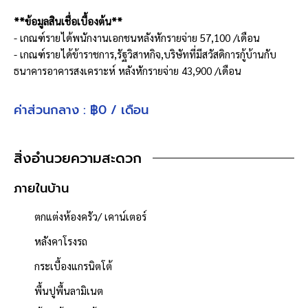
**ข้อมูลสินเชื่อเบื้องต้น**
- เกณฑ์รายได้พนักงานเอกชนหลังหักรายจ่าย 57,100 /เดือน
- เกณฑ์รายได้ข้าราชการ,รัฐวิสาหกิจ,บริษัทที่มีสวัสดิการกู้บ้านกับ
ธนาคารอาคารสงเคราะห์ หลังหักรายจ่าย 43,900 /เดือน
- ผ่อนเพียงประมาณ 21,800 x30 ปี (เรามีบริการเช็ควงเงินกู้ให้ ฟรี!!
ทราบผลภายใน 3 วัน)
ค่าส่วนกลาง : ฿0 / เดือน
**ฟังก์ชั่นบ้าน**
ห้องนอน : 3 ห้อง
สิ่งอำนวยความสะดวก
ห้องน้ำ : 2 ห้อง
จำนวนชั้น : 2 ชั้น
ภายในบ้าน
ที่จอดรถ : 2 คัน
ตกแต่งห้องครัว/ เคาน์เตอร์
เนื้อที่ 54.5 ตารางวา
- พื้นที่ใช้สอย 175 ตารางเมตร
หลังคาโรงรถ
- หน้าบ้านหันไปทาง "ทิศใต้"
กระเบื้องแกรนิตโต้
- น้ำประปา ไฟฟ้าพร้อมเข้าอยู่
- ค่าใช้จ่ายส่วนกลางนิติบุคคล 981 บาท/เดือน
พื้นปูพื้นลามิเนต