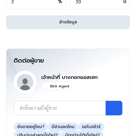
%
ปี
ดูรายละเอียดเพิ่มเติมได้ที่ >
http://www.bangkokassets.com/
รีวิวจริงจากลูกค้าได้ที่ :
https://goo.gl/esmXPD
ล้างข้อมูล
>>>
แล้วทำไมต้องซื้อบ้านมือสองรีโนเวท
กับเรา "บ้านบางกอก" ?? อยากรู้คลิก
<<<
ติดต่อผู้ขาย
แผนที่
เจ้าหน้าที่ บางกอกแอสเซท
BKA Agent
ส่งข้อความถึงผู้ขาย
ยังขายอยู่ไหม?
มีส่วนลดไหม
ขอโบรชัวร์
ปรับปรุงล่าสุดเมื่อไหร่?
นัดดูบ้านได้เมื่อไหร่?