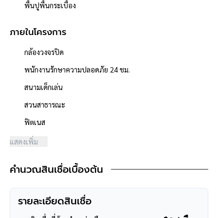
**จุดเด่นโครงการ–สภาพแวดล้อม**
พื้นปูพื้นกระเบื้อง
- โครงการได้รับอนุญาตจัดสรรถูกต้อง โครงการจำนวนรวม 357 หลัง
- โครงการตั้งอยู่บนถนนสายหลัก ได้แก่ ถนนราชพฤกษ์
ภายในโครงการ
- ผู้พัฒนาโครงการมีชื่อเสียง **Q.House **
- ถนนโครงการกว้าง 12 เมตร
กล้องวงจรปิด
- มีระบบรักษาความปลอดภัย ,มีกล้องวงจรปิด
พนักงานรักษาความปลอดภัย 24 ชม.
- สภาพแวดล้อมดี สะอาด มีทะเลสาบ
- มีร้านค้า / ร้านอาหาร / ตลาดสด / ร้านเสริมสวย / ร้านซักรีด /
สนามเด็กเล่น
minimart / อยู่ในชุมชนสามารถค้าขายได้
สวนสาธารณะ
- สิ่งอำนวยความสะดวกภายในโครงการ ได้แก่ สระว่ายน้ำ ,สนามเด็ก
เล่น / สวนสาธารณะ
ฟิตเนส
- ใกล้ห้างสรรพสินค้าเซ็นทรัลรัตนาธิเบศร์ ,เพียวเพลส ราชพฤกษ์
แสดงเพิ่ม
,โลตัส ปากเกร็ด ,
- ใกล้โรงพยาบาลบางบัวทอง ,โรงพยาบาลปากเกร็ด ,โรงพยาบาลกรุง
คำนวณสินเชื่อเบื้องต้น
ไทย
- ใกล้โรงเรียนปิยะฉัตร ,โรงเรียนรุ่งเรืองวิทยา ,โรงเรียนเตรียม
อุดมศึกษาน้อมเกล้า
รายละเอียดสินเชื่อ
- ใกล้ธนาคารทุกธนาคาร