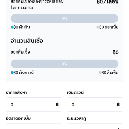
฿0 / เดือน
ยอดสินเชื่อที่ต้องชำระต่อเดือน
โดยประมาณ
0%
฿0 เงินต้น
฿0 ดอกเบี้ย
**การเดินทาง**
- ตัวบ้านห่างจากหน้าโครงการ 1.2 กิโลเมตร
จำนวนสินเชื่อ
- หน้าโครงการติดถนนใหญ่
- เข้า-ออกได้หลายเส้นทาง ได้แก่ ถนนรัตนาธิเบศร์ ,ถนนราชพฤกษ์
฿0
ยอดสินเชื่อ
,ถนนชัยพฤกษ์ ,ถนนบางกรวย-กรุงเทพ
- ใกล้จุดขึ้นทางด่วน "แจ้งวัฒนะ"
0%
฿0 เงินดาวน์
฿0 สินเชื่อ
**สอบถามข้อมูลบ้านมือสอง**
เรามีบริการด้านสินเชื่อ ติดต่อได้กับทุกธนาคาร สามารถกู้ได้วงเงิน
สูงสุดถึง 90-110 % ที่สำคัญคือ ฟรีค่ะ
ราคาอสังหา
เงินดาวน์
สามารถนัดชมบ้าน หรือสอบถามข้อมูลเบื้องต้น ทุกวัน ได้ที่เบอร์
095
-264-4465
,
02-494-9187
฿
฿
คุยไลน์กับบ้านบางกอก >
http://line.me/ti/p/%40bangkokasset
อัตราดอกเบี้ย
ระยะเวลากู้
s
Instagram >
https://goo.gl/REzvav