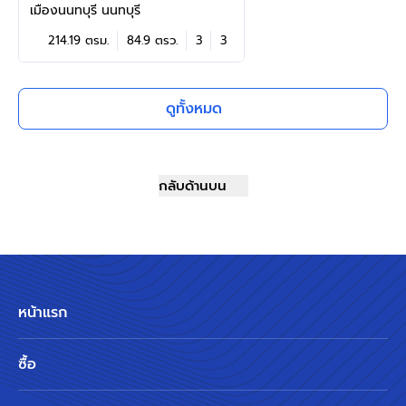
Q.House โครงการ คาซ่าวิลล์
เมืองนนทบุรี นนทบุรี
ราชพฤกษ์-พระราม5 ติดถนน
214.19 ตรม.
84.9 ตรว.
3
3
ราชพฤกษ์ ใกล้เซ็นทรัลเวสต์เกต
และรถไฟฟ้า "สถานีบางรักน้อยท่า
อิฐ" บนเนื้อที่ 84.9 ตร.ว. พื้นที่
ดูทั้งหมด
ใช้สอย 214.19 ตร.ม. ฟังก์ชัน 3
ห้องนอน 3 ห้องน้ำ จอดรถได้ถึง
2 คัน
กลับด้านบน
หน้าแรก
ซื้อ