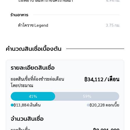
โรงพยาบาลมหาราชนครราชสีมา
4.94 กม.
ร้านอาหาร
ตำโคราช Legend
3.75 กม.
เซ็นทรัล โคราช
6.43 กม.
คำนวณสินเชื่อเบื้องต้น
ซูเปอร์มาร์เก็ต
แม็คโคร นครราชสีมา
4.57 กม.
รายละเอียดสินเชื่อ
โลตัส โคราช 2
8.53 กม.
฿34,112 / เดือน
ยอดสินเชื่อที่ต้องชำระต่อเดือน
โดยประมาณ
41%
59%
฿13,884 เงินต้น
฿20,228 ดอกเบี้ย
จำนวนสินเชื่อ
ยอดสินเชื่อ