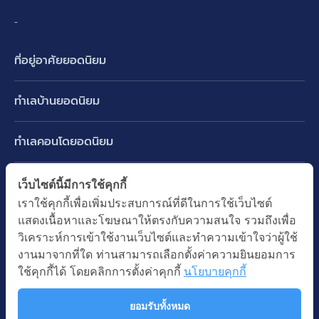
-
ที่อยู่อาศัยยอดนิยม
บ้านเดี่ยว
ทำเลบ้านยอดนิยม
บ้านแฝด
พัฒนาการ ศรีนครินทร์ กรุงเทพกรีฑา
ทาวน์เฮ้าส์ ทาวน์โฮม
ทำเลคอนโดยอดนิยม
รามอินทรา-วัชรพล สายไหม-หทัยราษฎร์
คอนโดมิเนียม
อโศก ทองหล่อ เอกมัย
บางนา รามคำแหง 2
ทำเล BTS ยอดนิยม
เว็บไซต์นี้มีการใช้คุกกี้
อาคารพาณิชย์ ตึกแถว
พระราม 9
เราใช้คุกกี้เพื่อเพิ่มประสบการณ์ที่ดีในการใช้เว็บไซต์
ปทุมธานี รังสิต ลำลูกกา
BTS ทองหล่อ
ที่ดินเปล่า
แสดงเนื้อหาและโฆษณาให้ตรงกับความสนใจ รวมถึงเพื่อ
อ่อนนุช ปุณณวิถี
ทำเล MRT ยอดนิยม
นนทบุรี บางใหญ่ บางบัวทอง
BTS เอกมัย
วิเคราะห์การเข้าใช้งานเว็บไซต์และทำความเข้าใจว่าผู้ใช้
อพาร์ทเม้นท์ หอพัก
รัชดาภิเษก ห้วยขวาง
MRT เพชรบุรี
งานมาจากที่ใด ท่านสามารถเลือกตั้งค่าความยินยอมการ
BTS พร้อมพงษ์
คำค้นยอดนิยม
ออฟฟิต สำนักงาน
ใช้คุกกี้ได้ โดยคลิกการตั้งค่าคุกกี้
นโยบายคุกกี้
ห้าแยกลาดพร้าว
MRT พระราม 9
BTS อ่อนนุช
บ้านมือสอง
โรงงาน โกดัง
MRT สุขุมวิท
ยอมรับทั้งหมด
BTS ช่องนนทรี
นโยบายความเป็นส่วนตัว
นโยบายการใช้คุกกี้
ซื้อบ้าน ขายบ้าน
โรงแรม รีสอร์ท