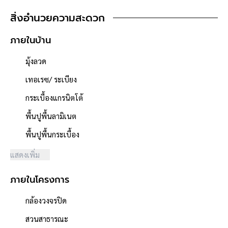
-จอดรถได้ 4คัน
สิ่งอำนวยความสะดวก
(ไม่รวมลานจอดรวม)
ภายในบ้าน
-เป็นตึกกลุ่มแรก ที่ติดทางเข้า
บ้านเดี่ยว(ป้อมรปภ.แรก)
มุ้งลวด
-เป็นฝั่งติดรั้วหน้าโครงการ
บ้านเดี่ยว (ไม่ใช่ฝั่งติดรั้วหัน
เทอเรซ/ ระเบียง
ด้านนอกโครงการ)
กระเบื้องแกรนิตโต้
-เป็นโครงการใหญ่ 250ไร่
พื้นปูพื้นลามิเนต
ระดับHI-END อยู่ใจกลางเมือง
พื้นปูพื้นกระเบื้อง
ติดถนนหลัก2ด้าน
1.ถนนมิตรภาพ(ในเมือง)
แสดงเพิ่ม
มีห้างเดอะมอลล์, โลตัส,
รพ.กรุงเทพ
ภายในโครงการ
(เซ็นทรัล,เทอร์มินอล21,
โฮมโปร,แมคโคร,ไทวัสดุ
กล้องวงจรปิด
อยู่ถนนถัดไป)
สวนสาธารณะ
2.ถนนสุรนารี2