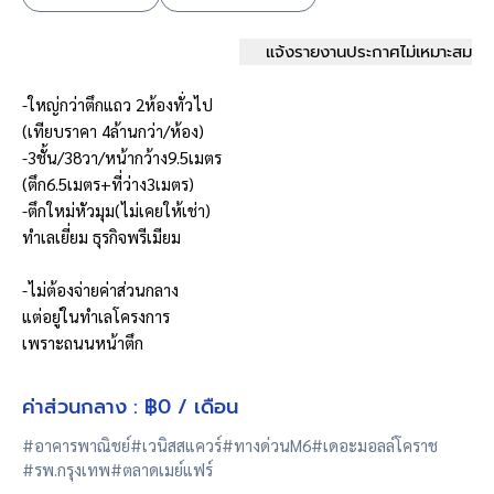
แจ้งรายงานประกาศไม่เหมาะสม
-ใหญ่กว่าตึกแถว 2ห้องทั่วไป
(เทียบราคา 4ล้านกว่า/ห้อง)
-3ชั้น/38วา/หน้ากว้าง9.5เมตร
(ตึก6.5เมตร+ที่ว่าง3เมตร)
-ตึกใหม่หัวมุม(ไม่เคยให้เช่า)
ทำเลเยี่ยม ธุรกิจพรีเมียม
-ไม่ต้องจ่ายค่าส่วนกลาง
แต่อยู่ในทำเลโครงการ
เพราะถนนหน้าตึก
ยกเป็นสาธารณะแล้ว
-ไม่ใกล้เสาไฟฟ้าใหญ่,
ค่าส่วนกลาง : ฿0 / เดือน
ไม่โดนทาง
#อาคารพาณิชย์
#เวนิสสแควร์
#ทางด่วนM6
#เดอะมอลล์โคราช
#รพ.กรุงเทพ
#ตลาดเมย์แฟร์
-ติดถนนกว้าง 16เมตร(4เลน)