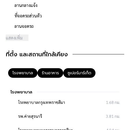
(หรือป้ายสุระ2
ลานกลางแจ้ง
บนทางด่วนM6
ที่จอดรถส่วนตัว
ที่วิ่งจากกรุงเทพ
แค่2ชั่วโมง/196กิโลเมตร)
ลานจอดรถ
แสดงเพิ่ม
-เป็นโซนชุมชนคุณภาพ
บ้านเดี่ยวเวนิสพาร์ค,
ที่ตั้ง และสถานที่ใกล้เคียง
คอนโดซิตี้ลิงค์, ตลาดเมย์แฟร์
(ที่จัดอีเวนต์ใหญ่ๆ),
ร้านอาหารชั้นนำ, โอ้กะจู๋, 7-11
โรงพยาบาล
ร้านอาหาร
ซูเปอร์มาร์เก็ต
-เหมาะกับธุรกิจภาพลักษณ์ชั้นยอด, และอยู่อาศัยได้ดี เช่น
คลินิก,ความงาม,คาเฟ่,
สำนักงานบริษัท,โชว์รูม,
โรงพยาบาล
Studio,Co-working,Online
โรงพยาบาลกรุงเทพราชสีมา
1.68 กม.
พิกัด
https://maps.app.goo.gl/QBBGm97GQXQEtEZ77?g_st=al
รพ.ค่ายสุรนารี
3.81 กม.
ติดต่อ M.081-913-5813