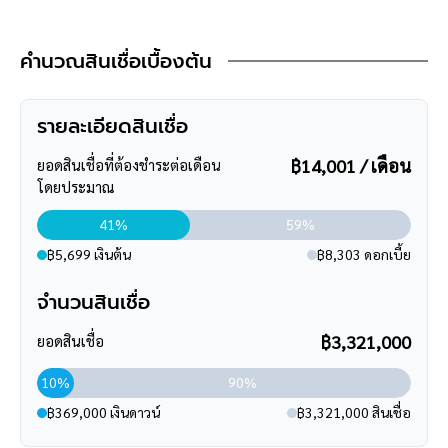
โรงพยาบาลบางมด
3.39 กม.
📍 พิกัด
คำนวณสินเชื่อเบื้องต้น
https://maps.app.goo.gl/c4YFApZQCr3JKubu5
ร้านอาหาร
📞 สนใจนัดชมบ้าน
มังกรซีฟู้ดส์ ราษฎร์บูรณะ
2.03 กม.
รายละเอียดสินเชื่อ
โทร : 084-659-5559
฿14,001 / เดือน
ซูเปอร์มาร์เก็ต
ยอดสินเชื่อที่ต้องชำระต่อเดือน
🔥 เจ้าของขายเอง
โดยประมาณ
บิ๊กซี ซูเปอร์เซ็นเตอร์ ดาวคะนอง
1.69 กม.
🔥 ต่อรองราคาได้สำหรับผู้สนใจจริง
41%
59%
🔥 บ้านสวยพร้อมอยู่ ทำเลพระราม 2 รีบติดต่อก่อนพลาดโอกาสดีๆ
ห้างสรรพสินค้า
฿5,699 เงินต้น
฿8,303 ดอกเบี้ย
แบบนี้!
เดอะมอลล์ไลฟ์สโตร์ ท่าพระ
3.31 กม.
จำนวนสินเชื่อ
฿3,321,000
ยอดสินเชื่อ
10%
90%
฿369,000 เงินดาวน์
฿3,321,000 สินเชื่อ