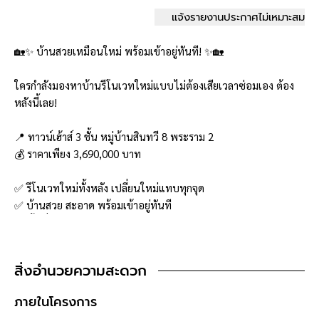
แจ้งรายงานประกาศไม่เหมาะสม
🏡✨ บ้านสวยเหมือนใหม่ พร้อมเข้าอยู่ทันที! ✨🏡
ใครกำลังมองหาบ้านรีโนเวทใหม่แบบไม่ต้องเสียเวลาซ่อมเอง ต้อง
หลังนี้เลย!
📍 ทาวน์เฮ้าส์ 3 ชั้น หมู่บ้านสินทวี 8 พระราม 2
💰 ราคาเพียง 3,690,000 บาท
✅ รีโนเวทใหม่ทั้งหลัง เปลี่ยนใหม่แทบทุกจุด
✅ บ้านสวย สะอาด พร้อมเข้าอยู่ทันที
✅ พื้นที่ใช้สอยเยอะ เหมาะสำหรับครอบครัวใหญ่
✅ เดินทางสะดวก เข้า-ออกเมืองง่าย
✅ ใกล้ตลาด โรงเรียน ร้านอาหาร และห้างสรรพสินค้า
สิ่งอำนวยความสะดวก
📋 รายละเอียดบ้าน
ภายในโครงการ
▪️ ทาวน์เฮ้าส์ 3 ชั้น หน้ากว้าง 4 เมตร ลึก 20.35 เมตร