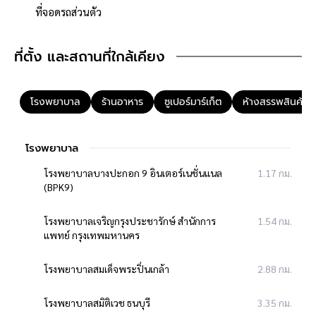
▪️ 3 ห้องนอน
ที่จอดรถส่วนตัว
▪️ 3 ห้องน้ำ
▪️ 2 ห้องรับแขก
ที่ตั้ง และสถานที่ใกล้เคียง
▪️ 1 ห้องครัว
▪️ 1 ห้องซักรีด
▪️ 1 ระเบียงใหญ่
โรงพยาบาล
ร้านอาหาร
ซูเปอร์มาร์เก็ต
ห้างสรรพสินค้า
▪️ จอดรถได้ 1 คัน
🎨 รีโนเวทใหม่ทั้งหมด
โรงพยาบาล
✔️ ทาสีใหม่ทั้งภายในและภายนอก
โรงพยาบาลบางปะกอก 9 อินเตอร์เนชั่นแนล
1.17 กม.
✔️ ปรับปรุงห้องน้ำใหม่
(ฺBPK9)
✔️ ปรับปรุงห้องครัวใหม่
✔️ เปลี่ยนพื้นใหม่
โรงพยาบาลเจริญกรุงประชารักษ์ สำนักการ
1.54 กม.
✔️ เปลี่ยนฝ้าใหม่
แพทย์ กรุงเทพมหานคร
✔️ ระบบไฟใหม่
✔️ หลังคาใหม่
โรงพยาบาลสมเด็จพระปิ่นเกล้า
2.88 กม.
✔️ ประตูใหม่
โรงพยาบาลสมิติเวช ธนบุรี
3.35 กม.
✨ ซื้อแล้วเข้าอยู่ได้เลย ไม่ต้องเสียเงินซ่อมเพิ่ม