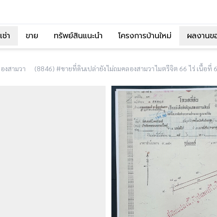
เช่า
ขาย
ทรัพย์สินแนะนำ
โครงการบ้านใหม่
ผลงานข
องสามวา