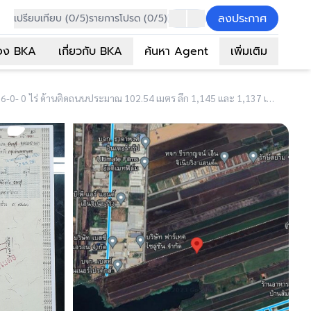
ลงประกาศ
เปรียบเทียบ (0/5)
รายการโปรด (0/5)
อง BKA
เกี่ยวกับ BKA
ค้นหา Agent
เพิ่มเติม
(8846) #ขายที่ดินเปล่ายังไม่ถมคลองสามวาไมตรีจิต 66 ไร่ เนื้อที่ 66-0- 0 ไร่ ด้านติดถนนประมาณ 102.54 เมตร ลึก 1,145 และ 1,137 เมตร ถนนกว้าง 12 เมตร ที่ต้องถมอีก 1.5 เมตร ถนนสาธารณะ พื้นผิวคอนกรีต ไมตรีจิต 7 ถ.ไมตรีจิต คลองสามวา สามวาตะวันออก กรุงเทพมหานคร