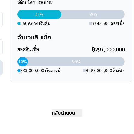
เดือนโดยประมาณ
41%
59%
฿509,664 เงินต้น
฿742,500 ดอกเบี้ย
จำนวนสินเชื่อ
฿297,000,000
ยอดสินเชื่อ
10%
90%
฿33,000,000 เงินดาวน์
฿297,000,000 สินเชื่อ
กลับด้านบน