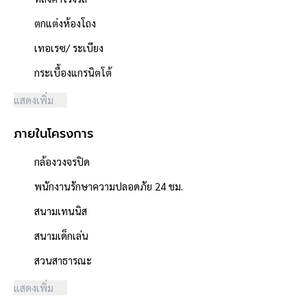
- พื้นที่ใช้สอย 337 ตารางเมตร
ตกแต่งห้องโถง
- หน้าบ้านหันไปทาง "ทิศใต้"
- น้ำประปา ไฟฟ้าพร้อมเข้าอยู่
เทอเรซ/ ระเบียง
- ค่าใช้จ่ายส่วนกลางนิติบุคคล 2,058 บาท/เดือน
กระเบื้องแกรนิตโต้
**จุดเด่นโครงการ–สภาพแวดล้อม**
แสดงเพิ่ม
- โครงการได้รับอนุญาตจัดสรรถูกต้อง ,โครงการจำนวนรวม 334 หลัง
- โครงการตั้งอยู่บนถนนสายหลัก ได้แก่ ถนนกาญจนาภิเษก ถนนซอย
ภายในโครงการ
วัดพระเงิน
- ผู้พัฒนาโครงการที่มีชื่อเสียง **แลนด์ แอนด์ เฮ้าส์**
กล้องวงจรปิด
- ถนนโครงการกว้าง 15 เมตร
- มีระบบรักษาความปลอดภัย, มีกล้องวงจรปิด
พนักงานรักษาความปลอดภัย 24 ชม.
- สภาพแวดล้อมดี สะอาด
สนามเทนนิส
- บ้านตั้งอยู่ใกล้ร้าน 7-11
- สิ่งอำนวยความสะดวกภายในโครงการ ได้แก่ สระว่ายน้ำ, สนามเด็ก
สนามเด็กเล่น
เล่น/สวนสาธารณะ, ฟิตเนส, คลับเฮ้าส์, สนามเทนนิส
สวนสาธารณะ
- ใกล้ห้างสรรพสินค้าเซ็นทรัลเวสต์เกต, บิ๊กซี เอ็กซ์ตร้า บางใหญ่, อิ
เกีย บางใหญ่, เดอะสแควร์ บางใหญ่, ตลาดบางใหญ่
แสดงเพิ่ม
- ใกล้โรงพยาบาลเกษมราษฎร์ รัตนาธิเบศร์, โรงพยาบาลบางใหญ่