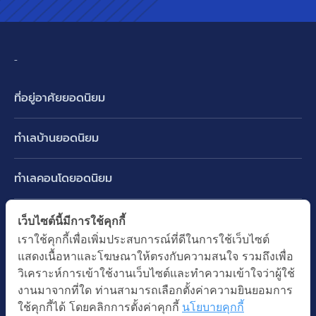
-
ที่อยู่อาศัยยอดนิยม
บ้านเดี่ยว
ทำเลบ้านยอดนิยม
บ้านแฝด
พัฒนาการ ศรีนครินทร์ กรุงเทพกรีฑา
ทาวน์เฮ้าส์ ทาวน์โฮม
ทำเลคอนโดยอดนิยม
รามอินทรา-วัชรพล สายไหม-หทัยราษฎร์
คอนโดมิเนียม
อโศก ทองหล่อ เอกมัย
บางนา รามคำแหง 2
ทำเล BTS ยอดนิยม
เว็บไซต์นี้มีการใช้คุกกี้
อาคารพาณิชย์ ตึกแถว
พระราม 9
เราใช้คุกกี้เพื่อเพิ่มประสบการณ์ที่ดีในการใช้เว็บไซต์
ปทุมธานี รังสิต ลำลูกกา
BTS ทองหล่อ
ที่ดินเปล่า
แสดงเนื้อหาและโฆษณาให้ตรงกับความสนใจ รวมถึงเพื่อ
อ่อนนุช ปุณณวิถี
ทำเล MRT ยอดนิยม
นนทบุรี บางใหญ่ บางบัวทอง
BTS เอกมัย
วิเคราะห์การเข้าใช้งานเว็บไซต์และทำความเข้าใจว่าผู้ใช้
อพาร์ทเม้นท์ หอพัก
รัชดาภิเษก ห้วยขวาง
MRT เพชรบุรี
งานมาจากที่ใด ท่านสามารถเลือกตั้งค่าความยินยอมการ
BTS พร้อมพงษ์
คำค้นยอดนิยม
ออฟฟิต สำนักงาน
ใช้คุกกี้ได้ โดยคลิกการตั้งค่าคุกกี้
นโยบายคุกกี้
ห้าแยกลาดพร้าว
MRT พระราม 9