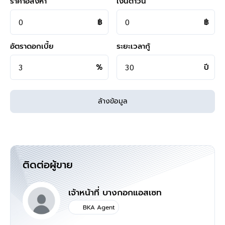
ราคาอสังหา
เงินดาวน์
สามารถนัดชมบ้าน หรือสอบถามข้อมูลเบื้องต้น ทุกวัน ได้ที่เบอร์
095
฿
฿
-264-4465
,
02-494-9187
คุยไลน์กับบ้านบางกอก >
http://line.me/ti/p/%40bangkokasset
อัตราดอกเบี้ย
ระยะเวลากู้
s
%
ปี
Instagram >
https://goo.gl/REzvav
ดูรายละเอียดเพิ่มเติมได้ที่ >
http://www.bangkokassets.com/
รีวิวจริงจากลูกค้าได้ที่ :
https://goo.gl/esmXPD
ล้างข้อมูล
>>>
แล้วทำไมต้องซื้อบ้านมือสองรีโนเวท
กับเรา "บ้านบางกอก" ?? อยากรู้คลิก
<<<
ติดต่อผู้ขาย
เจ้าหน้าที่ บางกอกแอสเซท
BKA Agent
แผนที่