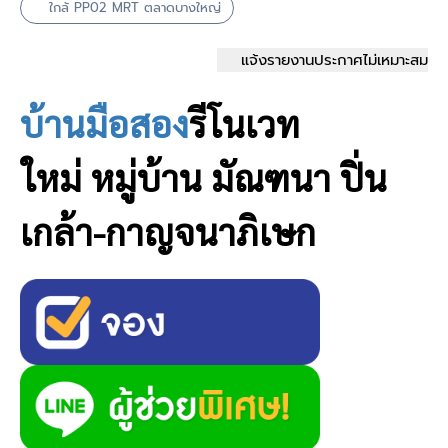
ใกล้ PP02 MRT ตลาดบางใหญ่
แจ้งรายงานประกาศไม่เหมาะสม
บ้านมือสอง
รีโนเวท
ใหม่
หมู่บ้าน มัณฑนา ปิ่น
เกล้า-กาญจนาภิเษก