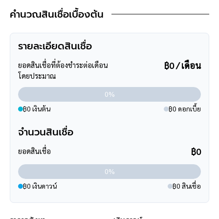
- ใกล้โรงเรียนเทพศิรินทร์ นนทบุรี, โรงเรียนเด่นหล้า, โรงเรียนเปรม
คำนวณสินเชื่อเบื้องต้น
ประชาวัฒนา
- ใกล้ทุกธนาคาร
รายละเอียดสินเชื่อ
฿0 / เดือน
ยอดสินเชื่อที่ต้องชำระต่อเดือน
โดยประมาณ
0%
**การเดินทาง**
฿0 เงินต้น
฿0 ดอกเบี้ย
- ตัวบ้านห่างจากหน้าโครงการ 1.5 กิโลเมตร
- หน้าโครงการห่างจากถนนใหญ่ 1.7 กิโลเมตร
จำนวนสินเชื่อ
- เข้า-ออก ได้หลายเส้นทาง ได้แก่ ถนนกาญจนาภิเษก, ถนนบางม่วง-
บางคูลัด
฿0
ยอดสินเชื่อ
- ใกล้โครงการรถไฟฟ้าสายสีม่วง "สถานีตลาดบางใหญ่"
0%
- ใกล้จุดขึ้นทางด่วน "ศรีรัช"
฿0 เงินดาวน์
฿0 สินเชื่อ
**สอบถามข้อมูลบ้านมือสอง**
เรามีบริการด้านสินเชื่อ ติดต่อได้กับทุกธนาคาร สามารถกู้ได้วงเงิน
สูงสุดถึง 90-110 % ที่สำคัญคือ ฟรีค่ะ