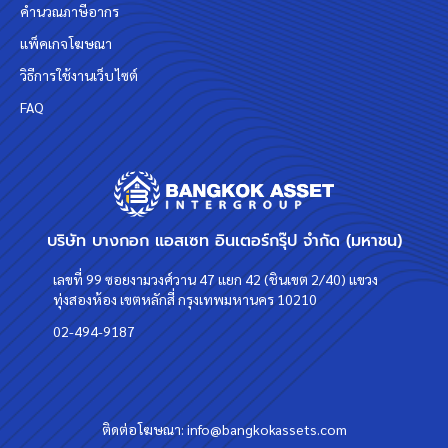
คำนวณภาษีอากร
แพ็คเกจโฆษณา
วิธีการใช้งานเว็บไซต์
FAQ
บริษัท บางกอก แอสเซท อินเตอร์กรุ๊ป จำกัด (มหาชน)
เลขที่ 99 ซอยงามวงศ์วาน 47 แยก 42 (ชินเขต 2/40) แขวง
ทุ่งสองห้อง เขตหลักสี่ กรุงเทพมหานคร 10210
02-494-9187
ติดต่อโฆษณา:
info@bangkokassets.com