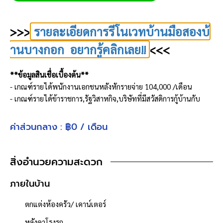
>>>
รายละเอียดการรีโนเวทบ้านมือสองบ้
านบางกอก อยากรู้คลิกเลย!!
<<<
**ข้อมูลสินเชื่อเบื้องต้น**
- เกณฑ์รายได้พนักงานเอกชนหลังหักรายจ่าย 104,000 /เดือน
- เกณฑ์รายได้ข้าราชการ,รัฐวิสาหกิจ,บริษัทที่มีสวัสดิการกู้บ้านกับ
ธนาคารอาคารสงเคราะห์ หลังหักรายจ่าย 45,000 /เดือน
- ผ่อนเพียงประมาณ 40,000 x30 ปี (เรามีบริการเช็ควงเงินกู้ให้ ฟรี!!
ค่าส่วนกลาง : ฿0 / เดือน
ทราบผลภายใน 3 วัน)
**ฟังก์ชันบ้าน**
สิ่งอำนวยความสะดวก
ห้องนอน : 3 ห้อง
ห้องน้ำ : 3 ห้อง
ภายในบ้าน
จำนวนชั้น : 2 ชั้น
ตกแต่งห้องครัว/ เคาน์เตอร์
ที่จอดรถ : 2 คัน
เนื้อที่ 128.6 ตารางวา
หลังคาโรงรถ