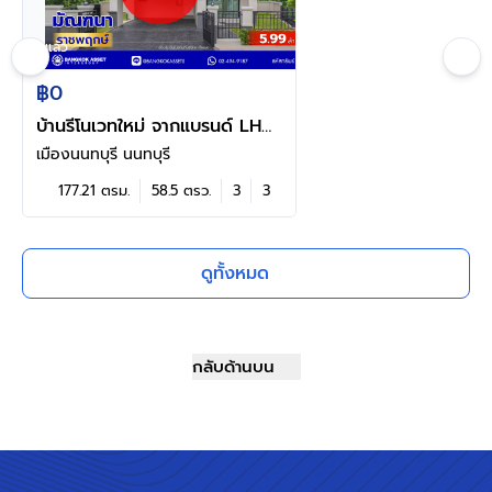
ดูแล้ว
฿0
บ้านรีโนเวทใหม่ จากแบรนด์ LH
โครงการ มัณฑนา ราชพฤกษ์
เมืองนนทบุรี นนทบุรี
เนื้อที่ 58.5 ตร.ว. พื้นที่ใช้สอย
177.21 ตรม.
58.5 ตรว.
3
3
177.21 ตร.ม. ฟังก์ชัน 3 ห้องนอน
3 ห้องน้ำ จอดรถได้ 2 คัน พร้อม
พื้นที่รอบบ้านกว้างขวาง
ดูทั้งหมด
Facilities ตอบโจทย์ทุกกิจกรรม
บนทำเลใกล้วงเวียนพระราม5 เซ็น
ทรัลเวสต์เกต และรถไฟฟ้าสายสี
ม่วง "สถานีบางรักน้อยท่าอิฐ"
กลับด้านบน