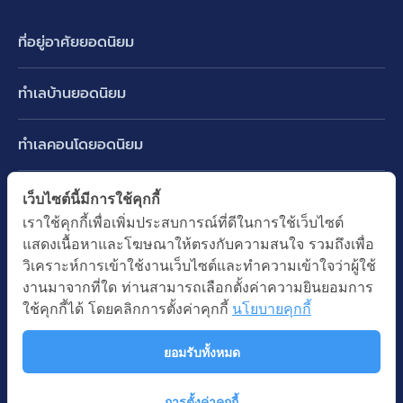
ที่อยู่อาศัยยอดนิยม
บ้านเดี่ยว
ทำเลบ้านยอดนิยม
บ้านแฝด
พัฒนาการ ศรีนครินทร์ กรุงเทพกรีฑา
ทาวน์เฮ้าส์ ทาวน์โฮม
ทำเลคอนโดยอดนิยม
รามอินทรา-วัชรพล สายไหม-หทัยราษฎร์
คอนโดมิเนียม
อโศก ทองหล่อ เอกมัย
บางนา รามคำแหง 2
ทำเล BTS ยอดนิยม
เว็บไซต์นี้มีการใช้คุกกี้
อาคารพาณิชย์ ตึกแถว
พระราม 9
เราใช้คุกกี้เพื่อเพิ่มประสบการณ์ที่ดีในการใช้เว็บไซต์
ปทุมธานี รังสิต ลำลูกกา
BTS ทองหล่อ
ที่ดินเปล่า
แสดงเนื้อหาและโฆษณาให้ตรงกับความสนใจ รวมถึงเพื่อ
อ่อนนุช ปุณณวิถี
ทำเล MRT ยอดนิยม
นนทบุรี บางใหญ่ บางบัวทอง
BTS เอกมัย
วิเคราะห์การเข้าใช้งานเว็บไซต์และทำความเข้าใจว่าผู้ใช้
อพาร์ทเม้นท์ หอพัก
รัชดาภิเษก ห้วยขวาง
MRT เพชรบุรี
งานมาจากที่ใด ท่านสามารถเลือกตั้งค่าความยินยอมการ
BTS พร้อมพงษ์
คำค้นยอดนิยม
ออฟฟิต สำนักงาน
ใช้คุกกี้ได้ โดยคลิกการตั้งค่าคุกกี้
นโยบายคุกกี้
ห้าแยกลาดพร้าว
MRT พระราม 9
BTS อ่อนนุช
บ้านมือสอง
โรงงาน โกดัง
MRT สุขุมวิท
ยอมรับทั้งหมด
BTS ช่องนนทรี
นโยบายความเป็นส่วนตัว
นโยบายการใช้คุกกี้
ซื้อบ้าน ขายบ้าน
โรงแรม รีสอร์ท
MRT พหลโยธิน
BTS อโศก
สงวนลิขสิทธิ โดยบริษัท บางกอก แอสเซท อินเตอร์กรุ๊ป จำกัด (มหาชน).
เช่าบ้าน ปล่อยเช่า
การตั้งค่าคุกกี้