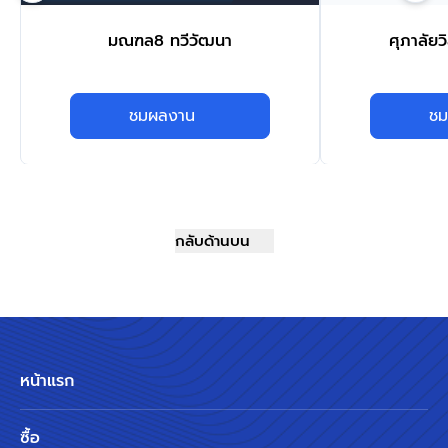
มณฑล8 ทวีวัฒนา
ศุภาลัยวิ
ชมผลงาน
ชม
กลับด้านบน
หน้าแรก
ซื้อ