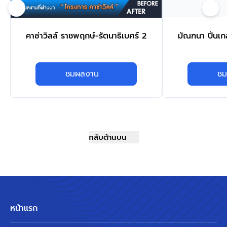
คาซ่าวิลล์ ราชพฤกษ์-รัตนาธิเบศร์ 2
มัณฑนา ปิ่นเก
ชมผลงาน
ชม
กลับด้านบน
หน้าแรก