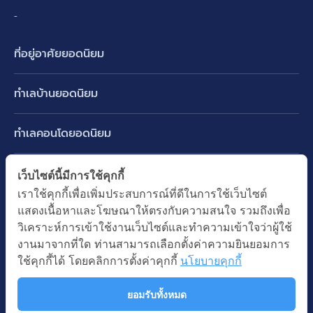
-
ที่อยู่อาศัยยอดนิยม
บ้านเดี่ยว
ทำเลบ้านยอดนิยม
บ้านแฝด
พัฒนาการ ศรีนครินทร์ กรุงเทพกรีฑา
ทาวน์เฮ้าส์ ทาวน์โฮม
ทำเลคอนโดยอดนิยม
รามอินทรา-วัชรพล สายไหม-หทัยราษฎร์
คอนโดมิเนียม
อโศก ทองหล่อ เอกมัย
บางนา รามคำแหง 2
ทำเล BTS ยอดนิยม
เว็บไซต์นี้มีการใช้คุกกี้
อาคารพาณิชย์ ตึกแถว
พระราม 9
เราใช้คุกกี้เพื่อเพิ่มประสบการณ์ที่ดีในการใช้เว็บไซต์
ปทุมธานี รังสิต ลำลูกกา
BTS ทองหล่อ
ที่ดินเปล่า
แสดงเนื้อหาและโฆษณาให้ตรงกับความสนใจ รวมถึงเพื่อ
อ่อนนุช ปุณณวิถี
ทำเล MRT ยอดนิยม
นนทบุรี บางใหญ่ บางบัวทอง
BTS เอกมัย
วิเคราะห์การเข้าใช้งานเว็บไซต์และทำความเข้าใจว่าผู้ใช้
อพาร์ทเม้นท์ หอพัก
รัชดาภิเษก ห้วยขวาง
MRT เพชรบุรี
งานมาจากที่ใด ท่านสามารถเลือกตั้งค่าความยินยอมการ
BTS พร้อมพงษ์
คำค้นยอดนิยม
ออฟฟิต สำนักงาน
ใช้คุกกี้ได้ โดยคลิกการตั้งค่าคุกกี้
นโยบายคุกกี้
ห้าแยกลาดพร้าว
MRT พระราม 9
BTS อ่อนนุช
บ้านมือสอง
โรงงาน โกดัง
MRT สุขุมวิท
ยอมรับทั้งหมด
BTS ช่องนนทรี
นโยบายความเป็นส่วนตัว
นโยบายการใช้คุกกี้
ซื้อบ้าน ขายบ้าน
โรงแรม รีสอร์ท