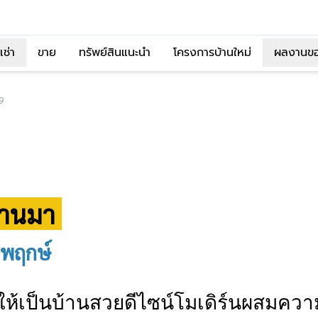
เช่า
ขาย
ทรัพย์สินแนะนำ
โครงการบ้านใหม่
ผลงานข
9
ผ่านมา
ชพฤกษ์
า ให้เป็นบ้านสวยดีไซน์โมเดิร์นผสม