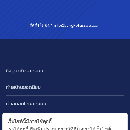
ติดต่อโฆษณา:
info@bangkokassets.com
-
ที่อยู่อาศัยยอดนิยม
บ้านเดี่ยว
ทำเลบ้านยอดนิยม
บ้านแฝด
พัฒนาการ ศรีนครินทร์ กรุงเทพกรีฑา
ทาวน์เฮ้าส์ ทาวน์โฮม
ทำเลคอนโดยอดนิยม
รามอินทรา-วัชรพล สายไหม-หทัยราษฎร์
คอนโดมิเนียม
อโศก ทองหล่อ เอกมัย
บางนา รามคำแหง 2
ทำเล BTS ยอดนิยม
เว็บไซต์นี้มีการใช้คุกกี้
อาคารพาณิชย์ ตึกแถว
พระราม 9
เราใช้คุกกี้เพื่อเพิ่มประสบการณ์ที่ดีในการใช้เว็บไซต์
ปทุมธานี รังสิต ลำลูกกา