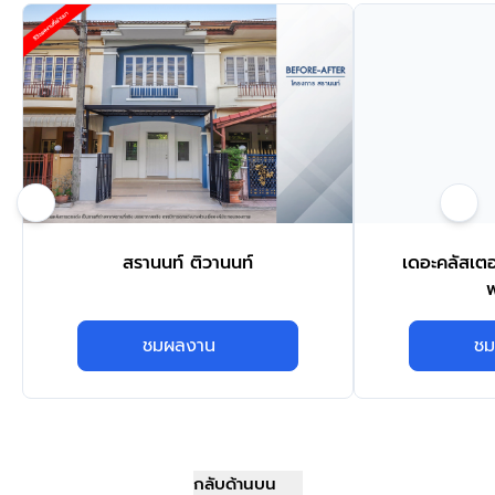
สรานนท์ ติวานนท์
เดอะคลัสเตอ
ชมผลงาน
ชม
กลับด้านบน