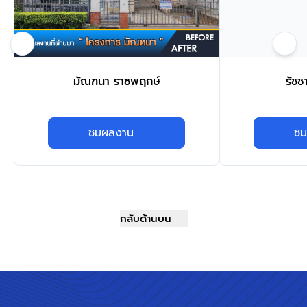
มัณฑนา ราชพฤกษ์
รัชช
ชมผลงาน
ชม
กลับด้านบน