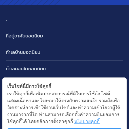
-
ที่อยู่อาศัยยอดนิยม
บ้านเดี่ยว
ทำเลบ้านยอดนิยม
บ้านแฝด
พัฒนาการ ศรีนครินทร์ กรุงเทพกรีฑา
ทาวน์เฮ้าส์ ทาวน์โฮม
ทำเลคอนโดยอดนิยม
รามอินทรา-วัชรพล สายไหม-หทัยราษฎร์
คอนโดมิเนียม
อโศก ทองหล่อ เอกมัย
บางนา รามคำแหง 2
ทำเล BTS ยอดนิยม
เว็บไซต์นี้มีการใช้คุกกี้
อาคารพาณิชย์ ตึกแถว
พระราม 9
เราใช้คุกกี้เพื่อเพิ่มประสบการณ์ที่ดีในการใช้เว็บไซต์
ปทุมธานี รังสิต ลำลูกกา
BTS ทองหล่อ
ที่ดินเปล่า
แสดงเนื้อหาและโฆษณาให้ตรงกับความสนใจ รวมถึงเพื่อ
อ่อนนุช ปุณณวิถี
ทำเล MRT ยอดนิยม
นนทบุรี บางใหญ่ บางบัวทอง
BTS เอกมัย
วิเคราะห์การเข้าใช้งานเว็บไซต์และทำความเข้าใจว่าผู้ใช้
อพาร์ทเม้นท์ หอพัก
รัชดาภิเษก ห้วยขวาง
MRT เพชรบุรี
งานมาจากที่ใด ท่านสามารถเลือกตั้งค่าความยินยอมการ
BTS พร้อมพงษ์
คำค้นยอดนิยม
ออฟฟิต สำนักงาน
ใช้คุกกี้ได้ โดยคลิกการตั้งค่าคุกกี้
นโยบายคุกกี้
ห้าแยกลาดพร้าว
MRT พระราม 9
BTS อ่อนนุช
บ้านมือสอง