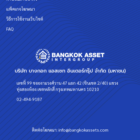
แพ็คเกจโฆษณา
วิธีการใช้งานเว็บไซต์
FAQ
บริษัท บางกอก แอสเซท อินเตอร์กรุ๊ป จำกัด (มหาชน)
เลขที่ 99 ซอยงามวงศ์วาน 47 แยก 42 (ชินเขต 2/40) แขวง
ทุ่งสองห้อง เขตหลักสี่ กรุงเทพมหานคร 10210
02-494-9187
ติดต่อโฆษณา:
info@bangkokassets.com