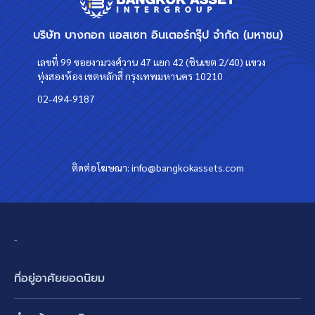
บริษัท บางกอก แอสเซท อินเตอร์กรุ๊ป จำกัด (มหาชน)
เลขที่ 99 ซอยงามวงศ์วาน 47 แยก 42 (ชินเขต 2/40) แขวง
ทุ่งสองห้อง เขตหลักสี่ กรุงเทพมหานคร 10210
02-494-9187
ติดต่อโฆษณา:
info@bangkokassets.com
-
ที่อยู่อาศัยยอดนิยม
บ้านเดี่ยว