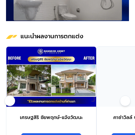
แนะนำผลงานการตกแต่ง
เศรษฐสิริ ชัยพฤกษ์-แจ้งวัฒนะ
คาซ่าวิลล์