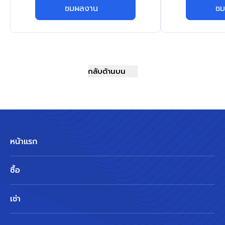
ชมผลงาน
ชม
กลับด้านบน
หน้าแรก
ซื้อ
เช่า