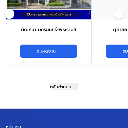
มัณฑนา นครอินทร์-พระราม5
ศุภาลัย
ชมผลงาน
ชม
กลับด้านบน
หน้าแรก