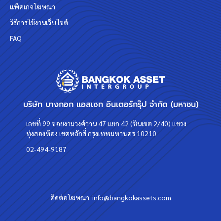
แพ็คเกจโฆษณา
วิธีการใช้งานเว็บไซต์
FAQ
บริษัท บางกอก แอสเซท อินเตอร์กรุ๊ป จำกัด (มหาชน)
เลขที่ 99 ซอยงามวงศ์วาน 47 แยก 42 (ชินเขต 2/40) แขวง
ทุ่งสองห้อง เขตหลักสี่ กรุงเทพมหานคร 10210
02-494-9187
ติดต่อโฆษณา:
info@bangkokassets.com