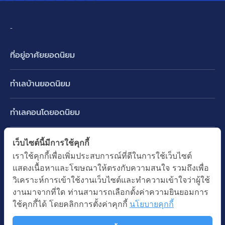
-
ที่อยู่อาศัยยอดนิยม
บ้านเดี่ยว
ทำเลบ้านยอดนิยม
บ้านแฝด
พัฒนาการ ศรีนครินทร์ กรุงเทพกรีฑา
ทาวน์เฮ้าส์ ทาวน์โฮม
ทำเลคอนโดยอดนิยม
รามอินทรา-วัชรพล สายไหม-หทัยราษฎร์
คอนโดมิเนียม
อโศก ทองหล่อ เอกมัย
บางนา รามคำแหง 2
ทำเล BTS ยอดนิยม
เว็บไซต์นี้มีการใช้คุกกี้
อาคารพาณิชย์ ตึกแถว
พระราม 9
เราใช้คุกกี้เพื่อเพิ่มประสบการณ์ที่ดีในการใช้เว็บไซต์
ปทุมธานี รังสิต ลำลูกกา
BTS ทองหล่อ
ที่ดินเปล่า
แสดงเนื้อหาและโฆษณาให้ตรงกับความสนใจ รวมถึงเพื่อ
อ่อนนุช ปุณณวิถี
ทำเล MRT ยอดนิยม
นนทบุรี บางใหญ่ บางบัวทอง
BTS เอกมัย
วิเคราะห์การเข้าใช้งานเว็บไซต์และทำความเข้าใจว่าผู้ใช้
อพาร์ทเม้นท์ หอพัก
รัชดาภิเษก ห้วยขวาง
MRT เพชรบุรี
งานมาจากที่ใด ท่านสามารถเลือกตั้งค่าความยินยอมการ
BTS พร้อมพงษ์
คำค้นยอดนิยม
ออฟฟิต สำนักงาน
ใช้คุกกี้ได้ โดยคลิกการตั้งค่าคุกกี้
นโยบายคุกกี้
ห้าแยกลาดพร้าว
MRT พระราม 9
BTS อ่อนนุช
บ้านมือสอง
โรงงาน โกดัง
MRT สุขุมวิท