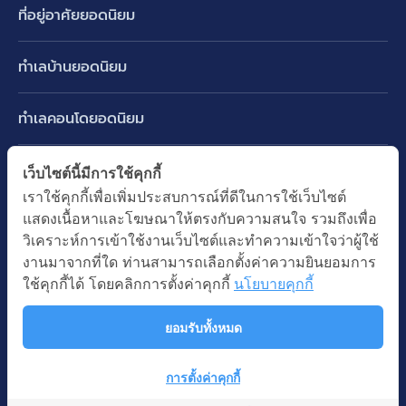
ที่อยู่อาศัยยอดนิยม
บ้านเดี่ยว
ทำเลบ้านยอดนิยม
บ้านแฝด
พัฒนาการ ศรีนครินทร์ กรุงเทพกรีฑา
ทาวน์เฮ้าส์ ทาวน์โฮม
ทำเลคอนโดยอดนิยม
รามอินทรา-วัชรพล สายไหม-หทัยราษฎร์
คอนโดมิเนียม
อโศก ทองหล่อ เอกมัย
บางนา รามคำแหง 2
ทำเล BTS ยอดนิยม
เว็บไซต์นี้มีการใช้คุกกี้
อาคารพาณิชย์ ตึกแถว
พระราม 9
เราใช้คุกกี้เพื่อเพิ่มประสบการณ์ที่ดีในการใช้เว็บไซต์
ปทุมธานี รังสิต ลำลูกกา
BTS ทองหล่อ
ที่ดินเปล่า
แสดงเนื้อหาและโฆษณาให้ตรงกับความสนใจ รวมถึงเพื่อ
อ่อนนุช ปุณณวิถี
ทำเล MRT ยอดนิยม
นนทบุรี บางใหญ่ บางบัวทอง
BTS เอกมัย
วิเคราะห์การเข้าใช้งานเว็บไซต์และทำความเข้าใจว่าผู้ใช้
อพาร์ทเม้นท์ หอพัก
รัชดาภิเษก ห้วยขวาง
MRT เพชรบุรี
งานมาจากที่ใด ท่านสามารถเลือกตั้งค่าความยินยอมการ
BTS พร้อมพงษ์
คำค้นยอดนิยม
ออฟฟิต สำนักงาน
ใช้คุกกี้ได้ โดยคลิกการตั้งค่าคุกกี้
นโยบายคุกกี้
ห้าแยกลาดพร้าว
MRT พระราม 9
BTS อ่อนนุช
บ้านมือสอง
โรงงาน โกดัง
MRT สุขุมวิท
ยอมรับทั้งหมด
BTS ช่องนนทรี
นโยบายความเป็นส่วนตัว
นโยบายการใช้คุกกี้
ซื้อบ้าน ขายบ้าน
โรงแรม รีสอร์ท
MRT พหลโยธิน
BTS อโศก
สงวนลิขสิทธิ โดยบริษัท บางกอก แอสเซท อินเตอร์กรุ๊ป จำกัด (มหาชน).
เช่าบ้าน ปล่อยเช่า
การตั้งค่าคุกกี้
MRT สามย่าน
© All Rights Reserved
คอนโดติดรถไฟฟ้า