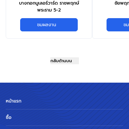
บางกอกบูเลอร์วาร์ด ราชพฤกษ์
ชัยพฤก
พระราม 5-2
ชมผลงาน
ชม
กลับด้านบน
หน้าแรก
ซื้อ