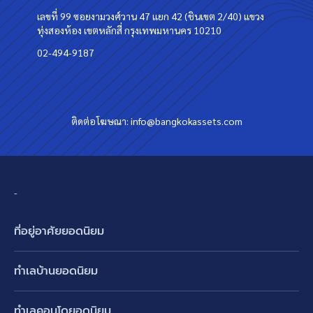
เลขที่ 99 ซอยงามวงศ์วาน 47 แยก 42 (ชินเขต 2/40) แขวง
ทุ่งสองห้อง เขตหลักสี่ กรุงเทพมหานคร 10210
02-494-9187
ติดต่อโฆษณา:
info@bangkokassets.com
-
ที่อยู่อาศัยยอดนิยม
บ้านเดี่ยว
ทำเลบ้านยอดนิยม
บ้านแฝด
พัฒนาการ ศรีนครินทร์ กรุงเทพกรีฑา
ทาวน์เฮ้าส์ ทาวน์โฮม
ทำเลคอนโดยอดนิยม