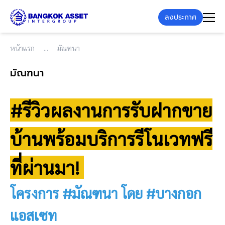
ลงประกาศ
หน้าแรก
มัณฑนา
มัณฑนา
#รีวิวผลงานการรับฝากขาย
บ้านพร้อมบริการรีโนเวทฟรี
ที่ผ่านมา!
โครงการ #มัณฑนา โดย #บางกอก
แอสเซท