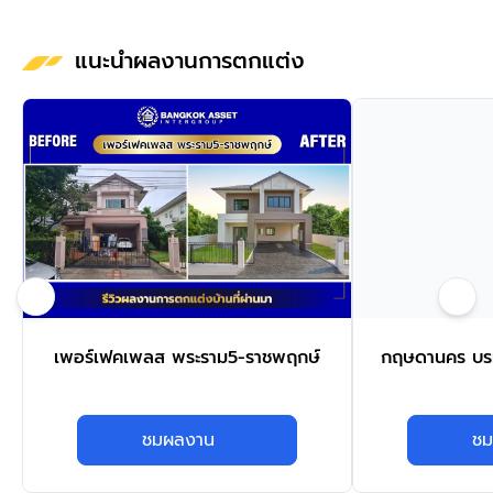
แนะนำผลงานการตกแต่ง
เพอร์เฟคเพลส พระราม5-ราชพฤกษ์
กฤษดานคร บร
ชมผลงาน
ชม