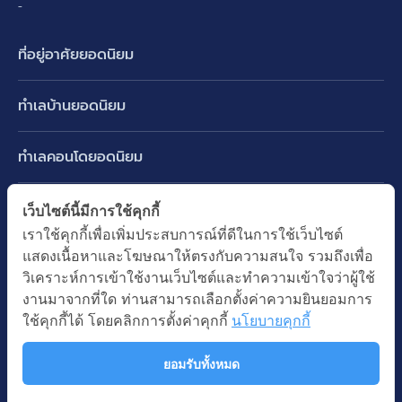
-
ที่อยู่อาศัยยอดนิยม
บ้านเดี่ยว
ทำเลบ้านยอดนิยม
บ้านแฝด
พัฒนาการ ศรีนครินทร์ กรุงเทพกรีฑา
ทาวน์เฮ้าส์ ทาวน์โฮม
ทำเลคอนโดยอดนิยม
รามอินทรา-วัชรพล สายไหม-หทัยราษฎร์
คอนโดมิเนียม
อโศก ทองหล่อ เอกมัย
บางนา รามคำแหง 2
ทำเล BTS ยอดนิยม
เว็บไซต์นี้มีการใช้คุกกี้
อาคารพาณิชย์ ตึกแถว
พระราม 9
เราใช้คุกกี้เพื่อเพิ่มประสบการณ์ที่ดีในการใช้เว็บไซต์
ปทุมธานี รังสิต ลำลูกกา
BTS ทองหล่อ
ที่ดินเปล่า
แสดงเนื้อหาและโฆษณาให้ตรงกับความสนใจ รวมถึงเพื่อ
อ่อนนุช ปุณณวิถี
ทำเล MRT ยอดนิยม
นนทบุรี บางใหญ่ บางบัวทอง
BTS เอกมัย
วิเคราะห์การเข้าใช้งานเว็บไซต์และทำความเข้าใจว่าผู้ใช้
อพาร์ทเม้นท์ หอพัก
รัชดาภิเษก ห้วยขวาง
MRT เพชรบุรี
งานมาจากที่ใด ท่านสามารถเลือกตั้งค่าความยินยอมการ
BTS พร้อมพงษ์
คำค้นยอดนิยม
ออฟฟิต สำนักงาน
ใช้คุกกี้ได้ โดยคลิกการตั้งค่าคุกกี้
นโยบายคุกกี้
ห้าแยกลาดพร้าว
MRT พระราม 9
BTS อ่อนนุช
บ้านมือสอง
โรงงาน โกดัง
MRT สุขุมวิท
ยอมรับทั้งหมด
BTS ช่องนนทรี
นโยบายความเป็นส่วนตัว
นโยบายการใช้คุกกี้
ซื้อบ้าน ขายบ้าน
โรงแรม รีสอร์ท
MRT พหลโยธิน