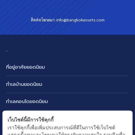
ติดต่อโฆษณา:
info@bangkokassets.com
-
ที่อยู่อาศัยยอดนิยม
บ้านเดี่ยว
ทำเลบ้านยอดนิยม
บ้านแฝด
พัฒนาการ ศรีนครินทร์ กรุงเทพกรีฑา
ทาวน์เฮ้าส์ ทาวน์โฮม
ทำเลคอนโดยอดนิยม
รามอินทรา-วัชรพล สายไหม-หทัยราษฎร์
คอนโดมิเนียม
อโศก ทองหล่อ เอกมัย
บางนา รามคำแหง 2
ทำเล BTS ยอดนิยม
เว็บไซต์นี้มีการใช้คุกกี้
อาคารพาณิชย์ ตึกแถว
พระราม 9
เราใช้คุกกี้เพื่อเพิ่มประสบการณ์ที่ดีในการใช้เว็บไซต์
ปทุมธานี รังสิต ลำลูกกา
BTS ทองหล่อ
ที่ดินเปล่า
แสดงเนื้อหาและโฆษณาให้ตรงกับความสนใจ รวมถึงเพื่อ
อ่อนนุช ปุณณวิถี