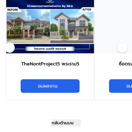
TheNontProject5 พระราม5
ซื่อตร
ชมผลงาน
ชม
กลับด้านบน