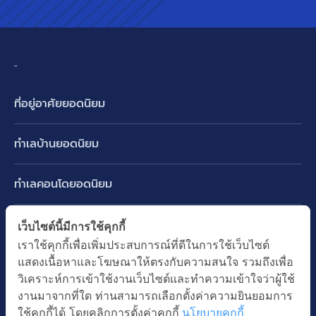
-
ที่อยู่อาศัยยอดนิยม
บ้านเดี่ยว
ทำเลบ้านยอดนิยม
บ้านแฝด
พัฒนาการ ศรีนครินทร์ กรุงเทพกรีฑา
ทาวน์เฮ้าส์ ทาวน์โฮม
ทำเลคอนโดยอดนิยม
รามอินทรา-วัชรพล สายไหม-หทัยราษฎร์
คอนโดมิเนียม
อโศก ทองหล่อ เอกมัย
บางนา รามคำแหง 2
ทำเล BTS ยอดนิยม
เว็บไซต์นี้มีการใช้คุกกี้
อาคารพาณิชย์ ตึกแถว
พระราม 9
เราใช้คุกกี้เพื่อเพิ่มประสบการณ์ที่ดีในการใช้เว็บไซต์
ปทุมธานี รังสิต ลำลูกกา
BTS ทองหล่อ
ที่ดินเปล่า
แสดงเนื้อหาและโฆษณาให้ตรงกับความสนใจ รวมถึงเพื่อ
อ่อนนุช ปุณณวิถี
ทำเล MRT ยอดนิยม
นนทบุรี บางใหญ่ บางบัวทอง
BTS เอกมัย
วิเคราะห์การเข้าใช้งานเว็บไซต์และทำความเข้าใจว่าผู้ใช้
อพาร์ทเม้นท์ หอพัก
รัชดาภิเษก ห้วยขวาง
MRT เพชรบุรี
งานมาจากที่ใด ท่านสามารถเลือกตั้งค่าความยินยอมการ
BTS พร้อมพงษ์
คำค้นยอดนิยม
ออฟฟิต สำนักงาน
ใช้คุกกี้ได้ โดยคลิกการตั้งค่าคุกกี้
นโยบายคุกกี้
ห้าแยกลาดพร้าว