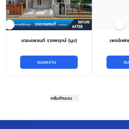
เดอะแพลนท์ ราชพฤกษ์ (มุม)
เพอร์เฟ
ชมผลงาน
ชม
กลับด้านบน