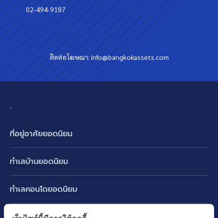
02-494-9187
ติดต่อโฆษณา:
info@bangkokassets.com
-
ที่อยู่อาศัยยอดนิยม
บ้านเดี่ยว
ทำเลบ้านยอดนิยม
บ้านแฝด
พัฒนาการ ศรีนครินทร์ กรุงเทพกรีฑา
ทาวน์เฮ้าส์ ทาวน์โฮม
ทำเลคอนโดยอดนิยม
รามอินทรา-วัชรพล สายไหม-หทัยราษฎร์
คอนโดมิเนียม
อโศก ทองหล่อ เอกมัย
บางนา รามคำแหง 2
ทำเล BTS ยอดนิยม