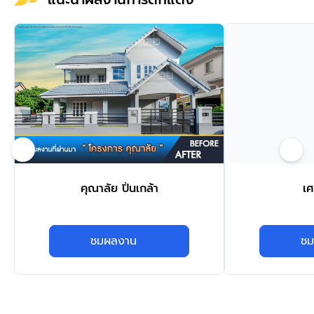
คุณาลัย ปิ่นเกล้า
เศ
ชมผลงาน
ชม