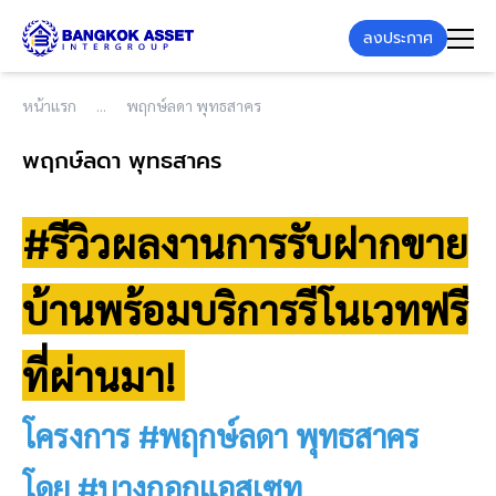
ลงประกาศ
หน้าแรก
พฤกษ์ลดา พุทธสาคร
พฤกษ์ลดา พุทธสาคร
#รีวิวผลงานการรับฝากขาย
บ้านพร้อมบริการรีโนเวทฟรี
ที่ผ่านมา!
โครงการ #พฤกษ์ลดา พุทธสาคร
โดย #บางกอกแอสเซท