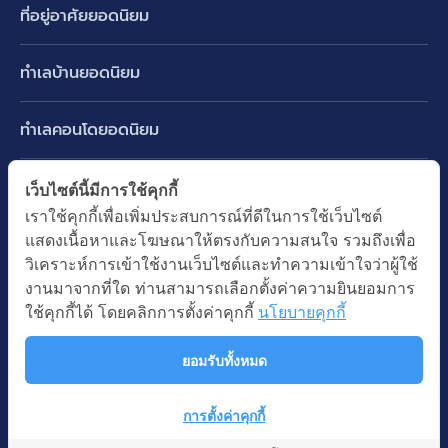
ที่อยู่อาศัยยอดนิยม
บ้านเดี่ยว
ทำเลบ้านยอดนิยม
บ้านแฝด
พัฒนาการ ศรีนครินทร์ กรุงเทพกรีฑา
ทาวน์เฮ้าส์ ทาวน์โฮม
ทำเลคอนโดยอดนิยม
รามอินทรา-วัชรพล สายไหม-หทัยราษฎร์
คอนโดมิเนียม
อโศก ทองหล่อ เอกมัย
บางนา รามคำแหง 2
ทำเล BTS ยอดนิยม
เว็บไซต์นี้มีการใช้คุกกี้
อาคารพาณิชย์ ตึกแถว
พระราม 9
เราใช้คุกกี้เพื่อเพิ่มประสบการณ์ที่ดีในการใช้เว็บไซต์
ปทุมธานี รังสิต ลำลูกกา
BTS ทองหล่อ
ที่ดินเปล่า
แสดงเนื้อหาและโฆษณาให้ตรงกับความสนใจ รวมถึงเพื่อ
อ่อนนุช ปุณณวิถี
ทำเล MRT ยอดนิยม
นนทบุรี บางใหญ่ บางบัวทอง
BTS เอกมัย
วิเคราะห์การเข้าใช้งานเว็บไซต์และทำความเข้าใจว่าผู้ใช้
อพาร์ทเม้นท์ หอพัก
รัชดาภิเษก ห้วยขวาง
MRT เพชรบุรี
งานมาจากที่ใด ท่านสามารถเลือกตั้งค่าความยินยอมการ
BTS พร้อมพงษ์
คำค้นยอดนิยม
ออฟฟิต สำนักงาน
ใช้คุกกี้ได้ โดยคลิกการตั้งค่าคุกกี้
นโยบายคุกกี้
ห้าแยกลาดพร้าว
MRT พระราม 9
BTS อ่อนนุช
บ้านมือสอง
โรงงาน โกดัง
MRT สุขุมวิท
ยอมรับทั้งหมด
BTS ช่องนนทรี
นโยบายความเป็นส่วนตัว
นโยบายการใช้คุกกี้
ซื้อบ้าน ขายบ้าน
โรงแรม รีสอร์ท
MRT พหลโยธิน
BTS อโศก
สงวนลิขสิทธิ โดยบริษัท บางกอก แอสเซท อินเตอร์กรุ๊ป จำกัด (มหาชน).
เช่าบ้าน ปล่อยเช่า
การตั้งค่าคุกกี้
MRT สามย่าน
© All Rights Reserved
คอนโดติดรถไฟฟ้า