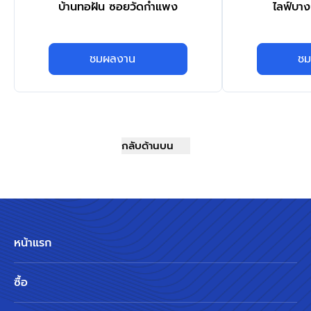
บ้านทอฝัน ซอยวัดกำแพง
ไลฟ์บาง
ชมผลงาน
ชม
กลับด้านบน
หน้าแรก
ซื้อ