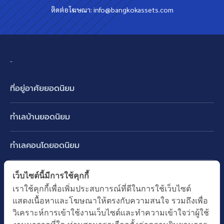
ติดต่อโฆษณา:
info@bangkokassets.com
-
ที่อยู่อาศัยยอดนิยม
บ้านเดี่ยว
ทำเลบ้านยอดนิยม
บ้านแฝด
พัฒนาการ ศรีนครินทร์ กรุงเทพกรีฑา
ทาวน์เฮ้าส์ ทาวน์โฮม
ทำเลคอนโดยอดนิยม
รามอินทรา-วัชรพล สายไหม-หทัยราษฎร์
คอนโดมิเนียม
อโศก ทองหล่อ เอกมัย
บางนา รามคำแหง 2
ทำเล BTS ยอดนิยม
เว็บไซต์นี้มีการใช้คุกกี้
อาคารพาณิชย์ ตึกแถว
พระราม 9
เราใช้คุกกี้เพื่อเพิ่มประสบการณ์ที่ดีในการใช้เว็บไซต์
ปทุมธานี รังสิต ลำลูกกา
BTS ทองหล่อ
ที่ดินเปล่า
แสดงเนื้อหาและโฆษณาให้ตรงกับความสนใจ รวมถึงเพื่อ
อ่อนนุช ปุณณวิถี
ทำเล MRT ยอดนิยม
นนทบุรี บางใหญ่ บางบัวทอง
BTS เอกมัย
วิเคราะห์การเข้าใช้งานเว็บไซต์และทำความเข้าใจว่าผู้ใช้
อพาร์ทเม้นท์ หอพัก
รัชดาภิเษก ห้วยขวาง
MRT เพชรบุรี