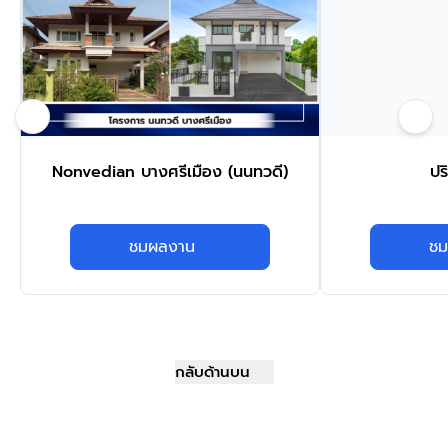
Nonvedian บางศรีเมือง (นนทวดี)
ปร
ชมผลงาน
ชม
กลับด้านบน