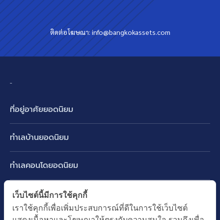
ติดต่อโฆษณา:
info@bangkokassets.com
-
ที่อยู่อาศัยยอดนิยม
บ้านเดี่ยว
ทำเลบ้านยอดนิยม
บ้านแฝด
พัฒนาการ ศรีนครินทร์ กรุงเทพกรีฑา
ทาวน์เฮ้าส์ ทาวน์โฮม
ทำเลคอนโดยอดนิยม
รามอินทรา-วัชรพล สายไหม-หทัยราษฎร์
คอนโดมิเนียม
อโศก ทองหล่อ เอกมัย
บางนา รามคำแหง 2
ทำเล BTS ยอดนิยม
เว็บไซต์นี้มีการใช้คุกกี้
อาคารพาณิชย์ ตึกแถว
พระราม 9
เราใช้คุกกี้เพื่อเพิ่มประสบการณ์ที่ดีในการใช้เว็บไซต์
ปทุมธานี รังสิต ลำลูกกา
BTS ทองหล่อ
ที่ดินเปล่า
แสดงเนื้อหาและโฆษณาให้ตรงกับความสนใจ รวมถึงเพื่อ
อ่อนนุช ปุณณวิถี