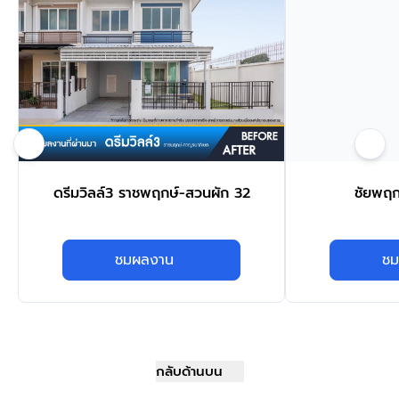
ดรีมวิลล์3 ราชพฤกษ์-สวนผัก 32
ชัยพฤก
ชมผลงาน
ชม
กลับด้านบน