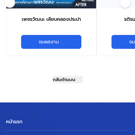
เพชรวัฒนะ เลียบคลองประปา
รติร
ชมผลงาน
ชม
กลับด้านบน
หน้าแรก