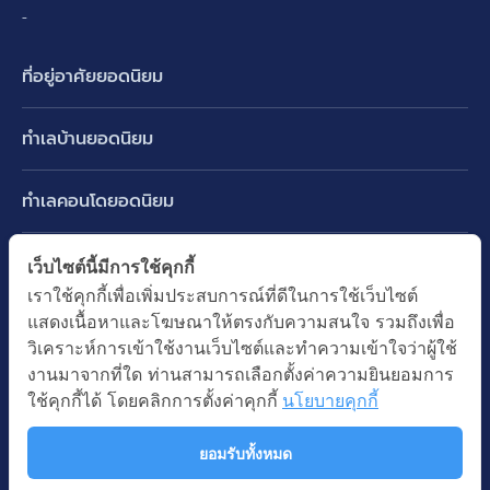
-
ที่อยู่อาศัยยอดนิยม
บ้านเดี่ยว
ทำเลบ้านยอดนิยม
บ้านแฝด
พัฒนาการ ศรีนครินทร์ กรุงเทพกรีฑา
ทาวน์เฮ้าส์ ทาวน์โฮม
ทำเลคอนโดยอดนิยม
รามอินทรา-วัชรพล สายไหม-หทัยราษฎร์
คอนโดมิเนียม
อโศก ทองหล่อ เอกมัย
บางนา รามคำแหง 2
ทำเล BTS ยอดนิยม
เว็บไซต์นี้มีการใช้คุกกี้
อาคารพาณิชย์ ตึกแถว
พระราม 9
เราใช้คุกกี้เพื่อเพิ่มประสบการณ์ที่ดีในการใช้เว็บไซต์
ปทุมธานี รังสิต ลำลูกกา
BTS ทองหล่อ
ที่ดินเปล่า
แสดงเนื้อหาและโฆษณาให้ตรงกับความสนใจ รวมถึงเพื่อ
อ่อนนุช ปุณณวิถี
ทำเล MRT ยอดนิยม
นนทบุรี บางใหญ่ บางบัวทอง
BTS เอกมัย
วิเคราะห์การเข้าใช้งานเว็บไซต์และทำความเข้าใจว่าผู้ใช้
อพาร์ทเม้นท์ หอพัก
รัชดาภิเษก ห้วยขวาง
MRT เพชรบุรี
งานมาจากที่ใด ท่านสามารถเลือกตั้งค่าความยินยอมการ
BTS พร้อมพงษ์
คำค้นยอดนิยม
ออฟฟิต สำนักงาน
ใช้คุกกี้ได้ โดยคลิกการตั้งค่าคุกกี้
นโยบายคุกกี้
ห้าแยกลาดพร้าว
MRT พระราม 9
BTS อ่อนนุช
บ้านมือสอง
โรงงาน โกดัง
MRT สุขุมวิท
ยอมรับทั้งหมด
BTS ช่องนนทรี
นโยบายความเป็นส่วนตัว
นโยบายการใช้คุกกี้
ซื้อบ้าน ขายบ้าน
โรงแรม รีสอร์ท
MRT พหลโยธิน