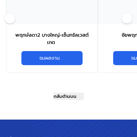
พฤกษ์ลดา2 บางใหญ่-เซ็นทรัลเวสต์
ชัยพฤก
เกต
ชมผลงาน
ชม
กลับด้านบน