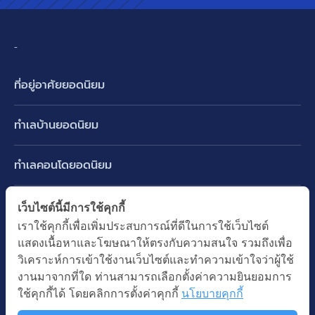
-
ที่อยู่อาศัยยอดนิยม
บ้านเดี่ยว
ทำเลบ้านยอดนิยม
บ้านแฝด
พัฒนาการ ศรีนครินทร์ กรุงเทพกรีฑา
ทาวน์เฮ้าส์ ทาวน์โฮม
ทำเลคอนโดยอดนิยม
รามอินทรา-วัชรพล สายไหม-หทัยราษฎร์
คอนโดมิเนียม
อโศก ทองหล่อ เอกมัย
บางนา รามคำแหง 2
ทำเล BTS ยอดนิยม
เว็บไซต์นี้มีการใช้คุกกี้
อาคารพาณิชย์ ตึกแถว
พระราม 9
เราใช้คุกกี้เพื่อเพิ่มประสบการณ์ที่ดีในการใช้เว็บไซต์
ปทุมธานี รังสิต ลำลูกกา
BTS ทองหล่อ
ที่ดินเปล่า
แสดงเนื้อหาและโฆษณาให้ตรงกับความสนใจ รวมถึงเพื่อ
อ่อนนุช ปุณณวิถี
ทำเล MRT ยอดนิยม
นนทบุรี บางใหญ่ บางบัวทอง
BTS เอกมัย
วิเคราะห์การเข้าใช้งานเว็บไซต์และทำความเข้าใจว่าผู้ใช้
อพาร์ทเม้นท์ หอพัก
รัชดาภิเษก ห้วยขวาง
MRT เพชรบุรี
งานมาจากที่ใด ท่านสามารถเลือกตั้งค่าความยินยอมการ
BTS พร้อมพงษ์
คำค้นยอดนิยม
ออฟฟิต สำนักงาน
ใช้คุกกี้ได้ โดยคลิกการตั้งค่าคุกกี้
นโยบายคุกกี้
ห้าแยกลาดพร้าว
MRT พระราม 9
BTS อ่อนนุช
บ้านมือสอง
โรงงาน โกดัง