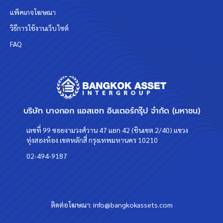
แพ็คเกจโฆษณา
วิธีการใช้งานเว็บไซต์
FAQ
บริษัท บางกอก แอสเซท อินเตอร์กรุ๊ป จำกัด (มหาชน)
เลขที่ 99 ซอยงามวงศ์วาน 47 แยก 42 (ชินเขต 2/40) แขวง
ทุ่งสองห้อง เขตหลักสี่ กรุงเทพมหานคร 10210
02-494-9187
ติดต่อโฆษณา:
info@bangkokassets.com