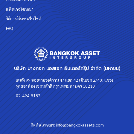
แพ็คเกจโฆษณา
วิธีการใช้งานเว็บไซต์
FAQ
บริษัท บางกอก แอสเซท อินเตอร์กรุ๊ป จำกัด (มหาชน)
เลขที่ 99 ซอยงามวงศ์วาน 47 แยก 42 (ชินเขต 2/40) แขวง
ทุ่งสองห้อง เขตหลักสี่ กรุงเทพมหานคร 10210
02-494-9187
ติดต่อโฆษณา:
info@bangkokassets.com