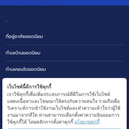
-
ที่อยู่อาศัยยอดนิยม
บ้านเดี่ยว
ทำเลบ้านยอดนิยม
บ้านแฝด
พัฒนาการ ศรีนครินทร์ กรุงเทพกรีฑา
ทาวน์เฮ้าส์ ทาวน์โฮม
ทำเลคอนโดยอดนิยม
รามอินทรา-วัชรพล สายไหม-หทัยราษฎร์
คอนโดมิเนียม
อโศก ทองหล่อ เอกมัย
บางนา รามคำแหง 2
ทำเล BTS ยอดนิยม
เว็บไซต์นี้มีการใช้คุกกี้
อาคารพาณิชย์ ตึกแถว
พระราม 9
เราใช้คุกกี้เพื่อเพิ่มประสบการณ์ที่ดีในการใช้เว็บไซต์
ปทุมธานี รังสิต ลำลูกกา
BTS ทองหล่อ
ที่ดินเปล่า
แสดงเนื้อหาและโฆษณาให้ตรงกับความสนใจ รวมถึงเพื่อ
อ่อนนุช ปุณณวิถี
ทำเล MRT ยอดนิยม
นนทบุรี บางใหญ่ บางบัวทอง
BTS เอกมัย
วิเคราะห์การเข้าใช้งานเว็บไซต์และทำความเข้าใจว่าผู้ใช้
อพาร์ทเม้นท์ หอพัก
รัชดาภิเษก ห้วยขวาง
MRT เพชรบุรี
งานมาจากที่ใด ท่านสามารถเลือกตั้งค่าความยินยอมการ
BTS พร้อมพงษ์
คำค้นยอดนิยม
ออฟฟิต สำนักงาน
ใช้คุกกี้ได้ โดยคลิกการตั้งค่าคุกกี้
นโยบายคุกกี้
ห้าแยกลาดพร้าว
MRT พระราม 9
BTS อ่อนนุช