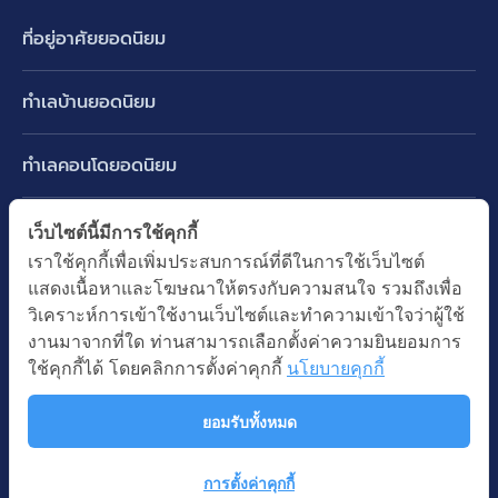
ที่อยู่อาศัยยอดนิยม
บ้านเดี่ยว
ทำเลบ้านยอดนิยม
บ้านแฝด
พัฒนาการ ศรีนครินทร์ กรุงเทพกรีฑา
ทาวน์เฮ้าส์ ทาวน์โฮม
ทำเลคอนโดยอดนิยม
รามอินทรา-วัชรพล สายไหม-หทัยราษฎร์
คอนโดมิเนียม
อโศก ทองหล่อ เอกมัย
บางนา รามคำแหง 2
ทำเล BTS ยอดนิยม
เว็บไซต์นี้มีการใช้คุกกี้
อาคารพาณิชย์ ตึกแถว
พระราม 9
เราใช้คุกกี้เพื่อเพิ่มประสบการณ์ที่ดีในการใช้เว็บไซต์
ปทุมธานี รังสิต ลำลูกกา
BTS ทองหล่อ
ที่ดินเปล่า
แสดงเนื้อหาและโฆษณาให้ตรงกับความสนใจ รวมถึงเพื่อ
อ่อนนุช ปุณณวิถี
ทำเล MRT ยอดนิยม
นนทบุรี บางใหญ่ บางบัวทอง
BTS เอกมัย
วิเคราะห์การเข้าใช้งานเว็บไซต์และทำความเข้าใจว่าผู้ใช้
อพาร์ทเม้นท์ หอพัก
รัชดาภิเษก ห้วยขวาง
MRT เพชรบุรี
งานมาจากที่ใด ท่านสามารถเลือกตั้งค่าความยินยอมการ
BTS พร้อมพงษ์
คำค้นยอดนิยม
ออฟฟิต สำนักงาน
ใช้คุกกี้ได้ โดยคลิกการตั้งค่าคุกกี้
นโยบายคุกกี้
ห้าแยกลาดพร้าว
MRT พระราม 9
BTS อ่อนนุช
บ้านมือสอง
โรงงาน โกดัง
MRT สุขุมวิท
ยอมรับทั้งหมด
BTS ช่องนนทรี
นโยบายความเป็นส่วนตัว
นโยบายการใช้คุกกี้
ซื้อบ้าน ขายบ้าน
โรงแรม รีสอร์ท
MRT พหลโยธิน
BTS อโศก
สงวนลิขสิทธิ โดยบริษัท บางกอก แอสเซท อินเตอร์กรุ๊ป จำกัด (มหาชน).
เช่าบ้าน ปล่อยเช่า
การตั้งค่าคุกกี้
MRT สามย่าน