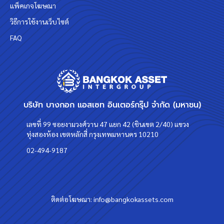
แพ็คเกจโฆษณา
วิธีการใช้งานเว็บไซต์
FAQ
บริษัท บางกอก แอสเซท อินเตอร์กรุ๊ป จำกัด (มหาชน)
เลขที่ 99 ซอยงามวงศ์วาน 47 แยก 42 (ชินเขต 2/40) แขวง
ทุ่งสองห้อง เขตหลักสี่ กรุงเทพมหานคร 10210
02-494-9187
ติดต่อโฆษณา:
info@bangkokassets.com