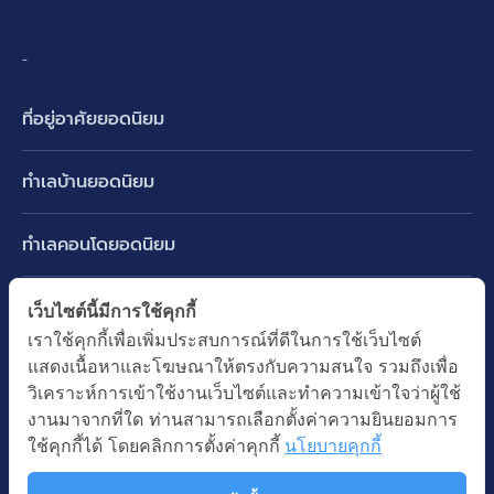
-
ที่อยู่อาศัยยอดนิยม
บ้านเดี่ยว
ทำเลบ้านยอดนิยม
บ้านแฝด
พัฒนาการ ศรีนครินทร์ กรุงเทพกรีฑา
ทาวน์เฮ้าส์ ทาวน์โฮม
ทำเลคอนโดยอดนิยม
รามอินทรา-วัชรพล สายไหม-หทัยราษฎร์
คอนโดมิเนียม
อโศก ทองหล่อ เอกมัย
บางนา รามคำแหง 2
ทำเล BTS ยอดนิยม
เว็บไซต์นี้มีการใช้คุกกี้
อาคารพาณิชย์ ตึกแถว
พระราม 9
เราใช้คุกกี้เพื่อเพิ่มประสบการณ์ที่ดีในการใช้เว็บไซต์
ปทุมธานี รังสิต ลำลูกกา
BTS ทองหล่อ
ที่ดินเปล่า
แสดงเนื้อหาและโฆษณาให้ตรงกับความสนใจ รวมถึงเพื่อ
อ่อนนุช ปุณณวิถี
ทำเล MRT ยอดนิยม
นนทบุรี บางใหญ่ บางบัวทอง
BTS เอกมัย
วิเคราะห์การเข้าใช้งานเว็บไซต์และทำความเข้าใจว่าผู้ใช้
อพาร์ทเม้นท์ หอพัก
รัชดาภิเษก ห้วยขวาง
MRT เพชรบุรี
งานมาจากที่ใด ท่านสามารถเลือกตั้งค่าความยินยอมการ
BTS พร้อมพงษ์
คำค้นยอดนิยม
ออฟฟิต สำนักงาน
ใช้คุกกี้ได้ โดยคลิกการตั้งค่าคุกกี้
นโยบายคุกกี้
ห้าแยกลาดพร้าว
MRT พระราม 9
BTS อ่อนนุช
บ้านมือสอง
โรงงาน โกดัง
MRT สุขุมวิท