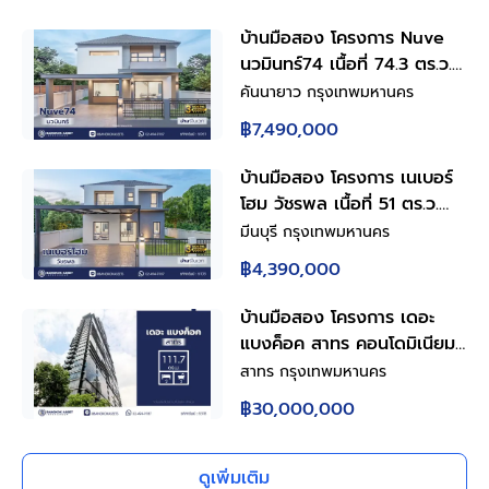
บ้านมือสอง โครงการ Nuve
นวมินทร์74 เนื้อที่ 74.3 ตร.ว.
ฟังก์ชัน 5 ห้องนอน 4 ห้องน้ำ
คันนายาว กรุงเทพมหานคร
2 ที่จอดรถ มีห้องนอนชั้นล่าง
฿7,490,000
ดีไซน์โดดเด่น บนทำเล
ศักยภาพ เดินทางสะดวกเชื่อม
บ้านมือสอง โครงการ เนเบอร์
ต่อถนนเกษตร-นวมินทร์ ถนน
โฮม วัชรพล เนื้อที่ 51 ตร.ว.
รามอินทรา ถนนเสรีไทย ใกล้
พื้นที่ใช้สอย 157.58 ตร.ม.
มีนบุรี กรุงเทพมหานคร
ห้างสรรพสินค้า Central
ฟังก์ชัน 4 ห้องนอน 2 ห้องน้ำ
฿4,390,000
EastVille และจุดขึ้นทางด่วน
2 ที่จอดรถ บนทำเลศักยภาพ
"ฉลองรัช"
เดินทางสะดวกเชื่อมต่อถนน
บ้านมือสอง โครงการ เดอะ
สุขาภิบาล5 ถนนวัชรพล ถนน
แบงค็อค สาทร คอนโดมิเนียม
รามอินทรา ใกล้ห้างสรรพสินค้า
ใจกลางย่านธุรกิจสาทร 2 ห้อง
สาทร กรุงเทพมหานคร
Fashion Island และจุดขึ้น
นอน 2 ห้องน้ำ พื้นที่ใช้สอย
฿30,000,000
ทางด่วน "ฉลองรัช"
111.77 ตร.ม. พร้อม Living
Space ชั้น 2 ห้องครัวพร้อม
เคาน์เตอร์ครัว ที่จอดรถ 1 คัน
ดูเพิ่มเติม