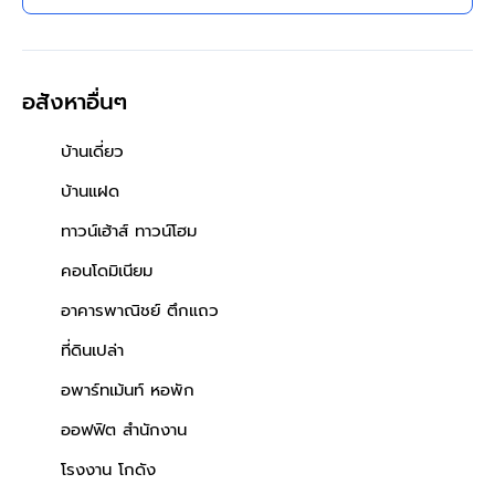
ทำเลเขตสาทร กรุงเทพฯ ใกล้
เซ็นทรัล สีลม ทาวเวอร์
อสังหาอื่นๆ
บ้านเดี่ยว
บ้านแฝด
ทาวน์เฮ้าส์ ทาวน์โฮม
คอนโดมิเนียม
อาคารพาณิชย์ ตึกแถว
ที่ดินเปล่า
อพาร์ทเม้นท์ หอพัก
ออฟฟิต สำนักงาน
โรงงาน โกดัง