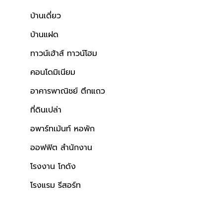
บ้านเดี่ยว
บ้านแฝด
ทาวน์เฮ้าส์ ทาวน์โฮม
คอนโดมิเนียม
อาคารพาณิชย์ ตึกแถว
ที่ดินเปล่า
อพาร์ทเม้นท์ หอพัก
ออฟฟิต สำนักงาน
โรงงาน โกดัง
โรงแรม รีสอร์ท