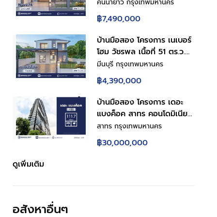
ฟังก์ชัน 5 ห้องนอน 4 ห้องน้ำ
คันนายาว กรุงเทพมหานคร
2 ที่จอดรถ มีห้องนอนชั้นล่าง
฿7,490,000
ดีไซน์โดดเด่น บนทำเล
ศักยภาพ เดินทางสะดวกเชื่อม
บ้านมือสอง โครงการ เนเบอร์
ต่อถนนเกษตร-นวมินทร์ ถนน
โฮม วัชรพล เนื้อที่ 51 ตร.ว.
รามอินทรา ถนนเสรีไทย ใกล้
พื้นที่ใช้สอย 157.58 ตร.ม.
มีนบุรี กรุงเทพมหานคร
ห้างสรรพสินค้า Central
ฟังก์ชัน 4 ห้องนอน 2 ห้องน้ำ
฿4,390,000
EastVille และจุดขึ้นทางด่วน
2 ที่จอดรถ บนทำเลศักยภาพ
"ฉลองรัช"
เดินทางสะดวกเชื่อมต่อถนน
บ้านมือสอง โครงการ เดอะ
สุขาภิบาล5 ถนนวัชรพล ถนน
แบงค็อค สาทร คอนโดมิเนียม
รามอินทรา ใกล้ห้างสรรพ
ใจกลางย่านธุรกิจสาทร 2 ห้อง
สาทร กรุงเทพมหานคร
สินค้า Fashion Island และ
นอน 2 ห้องน้ำ พื้นที่ใช้สอย
฿30,000,000
จุดขึ้นทางด่วน "ฉลองรัช"
111.77 ตร.ม. พร้อม Living
Space ชั้น 2 ห้องครัวพร้อม
ดูเพิ่มเติม
เคาน์เตอร์ครัว ที่จอดรถ 1 คัน
ทำเลเขตสาทร กรุงเทพฯ ใกล้
เซ็นทรัล สีลม ทาวเวอร์
อสังหาอื่นๆ