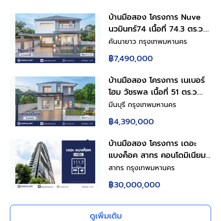
บ้านมือสอง โครงการ Nuve
นวมินทร์74 เนื้อที่ 74.3 ตร.ว.
ฟังก์ชัน 5 ห้องนอน 4 ห้องน้ำ
คันนายาว กรุงเทพมหานคร
2 ที่จอดรถ มีห้องนอนชั้นล่าง
฿7,490,000
ดีไซน์โดดเด่น บนทำเล
ศักยภาพ เดินทางสะดวกเชื่อม
บ้านมือสอง โครงการ เนเบอร์
ต่อถนนเกษตร-นวมินทร์ ถนน
โฮม วัชรพล เนื้อที่ 51 ตร.ว.
รามอินทรา ถนนเสรีไทย ใกล้
พื้นที่ใช้สอย 157.58 ตร.ม.
มีนบุรี กรุงเทพมหานคร
ห้างสรรพสินค้า Central
ฟังก์ชัน 4 ห้องนอน 2 ห้องน้ำ
฿4,390,000
EastVille และจุดขึ้นทางด่วน
2 ที่จอดรถ บนทำเลศักยภาพ
"ฉลองรัช"
เดินทางสะดวกเชื่อมต่อถนน
บ้านมือสอง โครงการ เดอะ
สุขาภิบาล5 ถนนวัชรพล ถนน
แบงค็อค สาทร คอนโดมิเนียม
รามอินทรา ใกล้ห้างสรรพสินค้า
ใจกลางย่านธุรกิจสาทร 2 ห้อง
สาทร กรุงเทพมหานคร
Fashion Island และจุดขึ้น
นอน 2 ห้องน้ำ พื้นที่ใช้สอย
฿30,000,000
ทางด่วน "ฉลองรัช"
111.77 ตร.ม. พร้อม Living
Space ชั้น 2 ห้องครัวพร้อม
เคาน์เตอร์ครัว ที่จอดรถ 1 คัน
ดูเพิ่มเติม