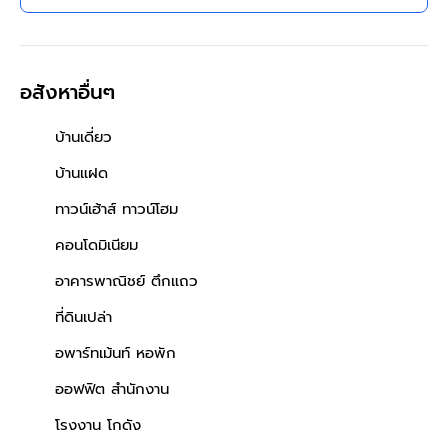
ทำเลเขตสาทร กรุงเทพฯ ใกล้
เซ็นทรัล สีลม ทาวเวอร์
อสังหาอื่นๆ
บ้านเดี่ยว
บ้านแฝด
ทาวน์เฮ้าส์ ทาวน์โฮม
คอนโดมิเนียม
อาคารพาณิชย์ ตึกแถว
ที่ดินเปล่า
อพาร์ทเม้นท์ หอพัก
ออฟฟิต สำนักงาน
โรงงาน โกดัง