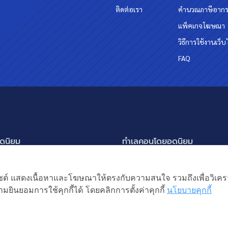
ติดต่อเรา
คำนวณภาษีอาก
แพ็คเกจโฆษณา
วิธีการใช้งานเว็บ
FAQ
ดนิยม
ทำเลคอนโดยอดนิยม
นครินทร์ กรุงเทพกรีฑา
อโศก ทองหล่อ เอกมัย
แสดงเพิ่มเติม
ัชรพล สายไหม-หทัยราษฎร์
พระราม 9
เว็บไซต์ แสดงเนื้อหาและโฆษณาให้ตรงกับความสนใจ รวมถึงเพื่อวิเ
ิยม
แหง 2
อ่อนนุช ปุณณวิถี
มยินยอมการใช้คุกกี้ได้ โดยคลิกการตั้งค่าคุกกี้
นโยบายคุกกี้
ิต ลำลูกกา
รัชดาภิเษก ห้วยขวาง
หญ่ บางบัวทอง
ห้าแยกลาดพร้าว
้าน