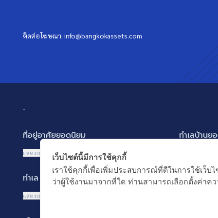
ติดต่อโฆษณา:
info@bangkokassets.com
-
ที่อยู่อาศัยยอดนิยม
ทำเลบ้านยอ
บ้านเดี่ยว
พัฒนาการ ศรี
แสดงเพิ่มเติม
แสดงเพิ่มเติม
เว็บไซต์นี้มีการใช้คุกกี้
บ้านแฝด
รามอินทรา-ว
เราใช้คุกกี้เพื่อเพิ่มประสบการณ์ที่ดีในการใช้
ทำเล MRT ยอดนิยม
คำค้นยอดน
ทาวน์เฮ้าส์ ทาวน์โฮม
บางนา รามคำ
ว่าผู้ใช้งานมาจากที่ใด ท่านสามารถเลือกตั้งค่าควา
คอนโดมิเนียม
ปทุมธานี รังส
MRT เพชรบุรี
บ้านมือสอง
แสดงเพิ่มเติม
อาคารพาณิชย์ ตึกแถว
นนทบุรี บางใ
MRT พระราม 9
ซื้อบ้าน ขายบ