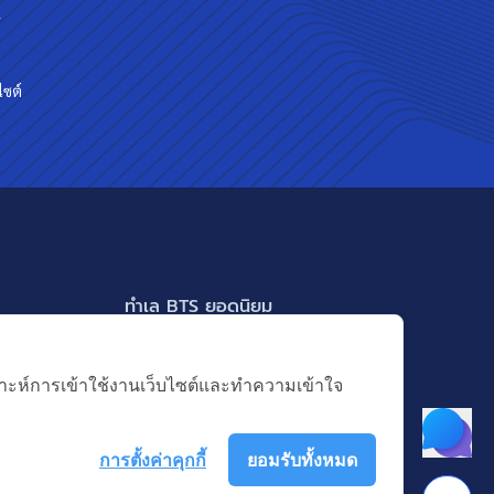
ร
ไซต์
ทำเล BTS ยอดนิยม
BTS ทองหล่อ
แสดงเพิ่มเติม
BTS เอกมัย
คราะห์การเข้าใช้งานเว็บไซต์และทำความเข้าใจ
BTS พร้อมพงษ์
BTS อ่อนนุช
การตั้งค่าคุกกี้
ยอมรับทั้งหมด
BTS ช่องนนทรี