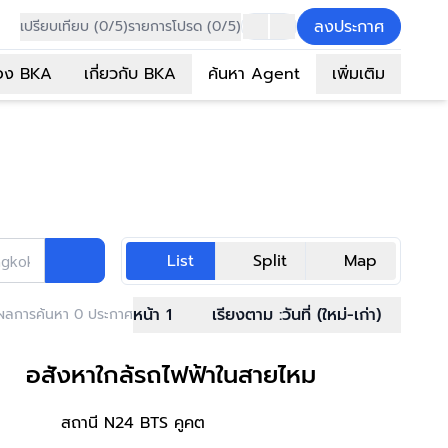
ลงประกาศ
เปรียบเทียบ (0/5)
รายการโปรด (0/5)
อง BKA
เกี่ยวกับ BKA
ค้นหา Agent
เพิ่มเติม
List
Split
Map
ngkok Asset
หน้า 1
เรียงตาม :
วันที่ (ใหม่-เก่า)
ผลการค้นหา 0 ประกาศ
อสังหาใกล้รถไฟฟ้าในสายไหม
สถานี N24 BTS คูคต