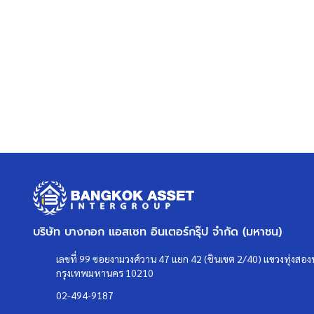
บริษัท บางกอก แอสเซท อินเตอร์กรุ๊ป จำกัด (มหาชน)
เลขที่ 99 ซอยงามวงศ์วาน 47 แยก 42 (ชินเขต 2/40) แขวงทุ่งสองห
กรุงเทพมหานคร 10210
02-494-9187