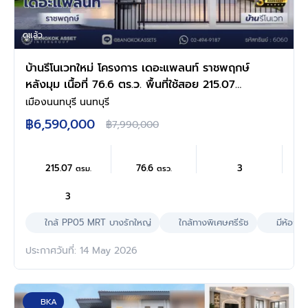
ดูแล้ว
บ้านรีโนเวทใหม่ โครงการ เดอะแพลนท์ ราชพฤกษ์
หลังมุม เนื้อที่ 76.6 ตร.ว. พื้นที่ใช้สอย 215.07
ตร.ม. ฟังก์ชัน 4 ห้องนอน 3 ห้องน้ำ จอดรถได้ 2
เมืองนนทบุรี นนทบุรี
คัน บนทำเลศักยภาพ เดินทางสะดวก ใกล้วงเวียน
฿6,590,000
฿7,990,000
พระราม5, The Walk, ทางด่วน ศรีรัช และรถไฟฟ้า
สายสีม่วง "สถานีบางรักใหญ่"
215.07
76.6
3
ตรม.
ตรว.
3
ใกล้ PP05 MRT บางรักใหญ่
ใกล้ทางพิเศษศรีรัช
มีห้องน
ประกาศวันที่: 14 May 2026
BKA