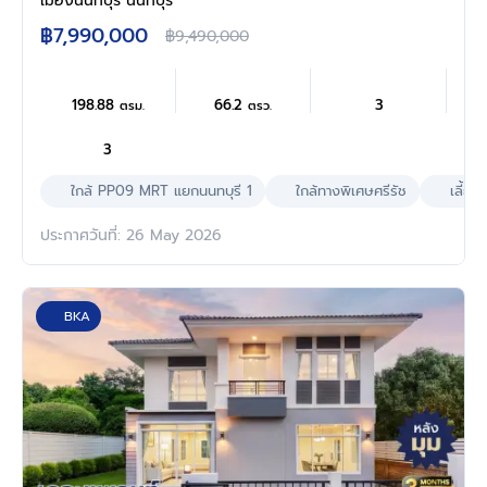
เมืองนนทบุรี นนทบุรี
ต่อหลายเส้นทาง ใกล้เซ็นทรัล นอร์ทวิลล์ และ
฿7,990,000
฿9,490,000
รถไฟฟ้าสายสีม่วง "สถานีแยกนนทบุรี1"
198.88
66.2
3
ตรม.
ตรว.
3
ใกล้ PP09 MRT แยกนนทบุรี 1
ใกล้ทางพิเศษศรีรัช
เลี้ยงส
ประกาศวันที่: 26 May 2026
BKA