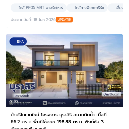
ใกล้ PP05 MRT บางรักใหญ่
ใกล้ทางพิเศษศรีรัช
เลี้ยงสัต
ประกาศวันที่: 18 Jun 2026
UPDATE!
BKA
ดูแล้ว
บ้านรีโนเวทใหม่ โครงการ บุราสิริ สนามบินน้ำ เนื้อที่
66.2 ตร.ว. พื้นที่ใช้สอย 198.88 ตร.ม. ฟังก์ชัน 3
ห้องนอน 3 ห้องน้ำ จอดรถได้ 2 คัน บนทำเลเชื่อม