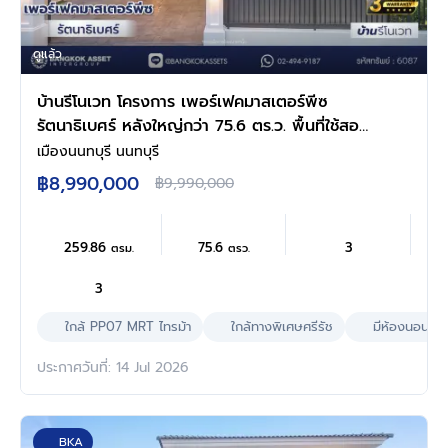
ดูแล้ว
บ้านรีโนเวท โครงการ เพอร์เฟคมาสเตอร์พีซ
รัตนาธิเบศร์ หลังใหญ่กว่า 75.6 ตร.ว. พื้นที่ใช้สอย
259.86 ตร.ม. ฟังก์ชัน 4 ห้องนอน 3 ห้องน้ำ จอด
เมืองนนทบุรี นนทบุรี
รถได้ 3 คัน บนทำเลเชื่อมต่อทุกการเดินทาง ใกล้
฿8,990,000
฿9,990,000
รถไฟฟ้าสายสีม่วง "สถานีไทรม้า" และจุดขึ้น
ทางด่วน "งามวงศ์วาน"
259.86
75.6
3
ตรม.
ตรว.
3
ใกล้ PP07 MRT ไทรม้า
ใกล้ทางพิเศษศรีรัช
มีห้องนอนล่า
ประกาศวันที่: 14 Jul 2026
BKA