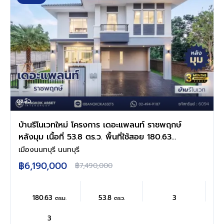
ดูแล้ว
บ้านรีโนเวทใหม่ โครงการ เดอะแพลนท์ ราชพฤกษ์
หลังมุม เนื้อที่ 53.8 ตร.ว. พื้นที่ใช้สอย 180.63
ตร.ม. ฟังก์ชัน 3 ห้องนอน 3 ห้องน้ำ จอดรถได้ 2
เมืองนนทบุรี นนทบุรี
คัน บนทำเลศักยภาพ เดินทางสะดวก ใกล้วงเวียน
฿6,190,000
฿7,490,000
พระราม5, The Walk, ทางด่วน ศรีรัช และรถไฟฟ้า
สายสีม่วง "สถานีบางรักใหญ่"
180.63
53.8
3
ตรม.
ตรว.
3