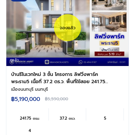
จองแล้ว
ดูแล้ว
บ้านรีโนเวทใหม่ 3 ชั้น โครงการ ลิฟวิ่งพาร์ค
พระราม5 เนื้อที่ 37.2 ตร.ว. พื้นที่ใช้สอย 241.75
ตร.ม. ฟังก์ชัน 5 ห้องนอน 4 ห้องน้ำ 2 ที่จอดรถ
เมืองนนทบุรี นนทบุรี
พร้อมเข้าอยู่ โครงการบนทำเลแห่งการเดินทาง
฿5,190,000
฿5,590,000
เชื่อมต่อถนนนครอินทร์ ถนนบางศรีเมือง ใกล้เซ็น
ทรัลเวสต์วิลล์ และโรงเรียนนานาชาติร่วมฤดี
ราชพฤกษ์ แคมปัส
241.75
37.2
5
ตรม.
ตรว.
4