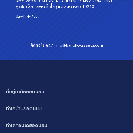
เลขที่ 99 ซอยงามวงศ์วาน 47 แยก 42 (ชินเขต 2/40) แขวง
ทุ่งสองห้อง เขตหลักสี่ กรุงเทพมหานคร 10210
02-494-9187
ติดต่อโฆษณา:
info@bangkokassets.com
-
ที่อยู่อาศัยยอดนิยม
บ้านเดี่ยว
ทำเลบ้านยอดนิยม
บ้านแฝด
พัฒนาการ ศรีนครินทร์ กรุงเทพกรีฑา
ทาวน์เฮ้าส์ ทาวน์โฮม
ทำเลคอนโดยอดนิยม
รามอินทรา-วัชรพล สายไหม-หทัยราษฎร์