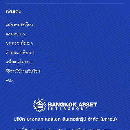
เพิ่มเติม
สมัครคอร์สเรียน
Agent Hub
บทความทั้งหมด
คำนวณภาษีอากร
แพ็คเกจโฆษณา
วิธีการใช้งานเว็บไซต์
FAQ
บริษัท บางกอก แอสเซท อินเตอร์กรุ๊ป จำกัด (มหาชน)