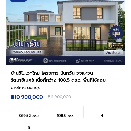
ดูแล้ว
บ้านรีโนเวทใหม่ โครงการ นันทวัน วงแหวน-
รัตนาธิเบศร์ เนื้อที่กว้าง 108.5 ตร.ว. พื้นที่ใช้สอย
369.52 ตร.ม. ฟังก์ชัน 5 ห้องนอน 5 ห้องน้ำ จอด
บางใหญ่ นนทบุรี
รถได้ 3 จอด บนทำเลดี เชื่อมต่อถนนรัตนาธิเบศร์
฿10,900,000
฿11,900,000
ถนนนครอินทร์ ถนนกาญจนาภิเษก ใกล้รถไฟฟ้า
สายสีม่วง "สถานีตลาดบางใหญ่" และจุดขึ้น
ทางด่วน "ศรีรัช"
369.52
108.5
4
ตรม.
ตรว.
5