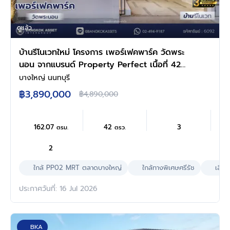
ดูแล้ว
บ้านรีโนเวทใหม่ โครงการ เพอร์เฟคพาร์ค วัดพระ
นอน จากแบรนด์ Property Perfect เนื้อที่ 42
ตร.ว. พื้นที่ใช้สอย 162.07 ตร.ม. ฟังก์ชัน 3 ห้อง
บางใหญ่ นนทบุรี
นอน 2 ห้องน้ำ 2 ที่จอดรถ พร้อม Facilities ครบ
฿3,890,000
฿4,890,000
ครัน บนทำเลเชื่อมต่อถนนกาญจนาฯ ใกล้ทางด่วน
"ศรีรัช" เซ็นทรัลเวสต์เกต และรถไฟฟ้าสายสีม่วง
"สถานีตลาดบางใหญ่"
162.07
42
3
ตรม.
ตรว.
2
ใกล้ PP02 MRT ตลาดบางใหญ่
ใกล้ทางพิเศษศรีรัช
เลี้ยง
ประกาศวันที่: 16 Jul 2026
BKA