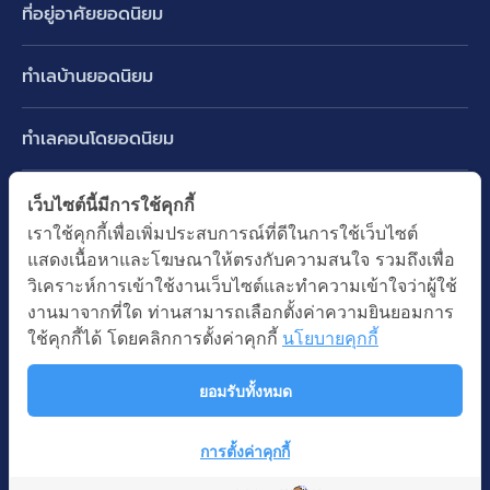
ที่อยู่อาศัยยอดนิยม
บ้านเดี่ยว
ทำเลบ้านยอดนิยม
บ้านแฝด
พัฒนาการ ศรีนครินทร์ กรุงเทพกรีฑา
ทาวน์เฮ้าส์ ทาวน์โฮม
ทำเลคอนโดยอดนิยม
รามอินทรา-วัชรพล สายไหม-หทัยราษฎร์
คอนโดมิเนียม
อโศก ทองหล่อ เอกมัย
บางนา รามคำแหง 2
ทำเล BTS ยอดนิยม
เว็บไซต์นี้มีการใช้คุกกี้
อาคารพาณิชย์ ตึกแถว
พระราม 9
เราใช้คุกกี้เพื่อเพิ่มประสบการณ์ที่ดีในการใช้เว็บไซต์
ปทุมธานี รังสิต ลำลูกกา
BTS ทองหล่อ
ที่ดินเปล่า
แสดงเนื้อหาและโฆษณาให้ตรงกับความสนใจ รวมถึงเพื่อ
อ่อนนุช ปุณณวิถี
ทำเล MRT ยอดนิยม
นนทบุรี บางใหญ่ บางบัวทอง
BTS เอกมัย
วิเคราะห์การเข้าใช้งานเว็บไซต์และทำความเข้าใจว่าผู้ใช้
อพาร์ทเม้นท์ หอพัก
รัชดาภิเษก ห้วยขวาง
MRT เพชรบุรี
งานมาจากที่ใด ท่านสามารถเลือกตั้งค่าความยินยอมการ
BTS พร้อมพงษ์
คำค้นยอดนิยม
ออฟฟิต สำนักงาน
ใช้คุกกี้ได้ โดยคลิกการตั้งค่าคุกกี้
นโยบายคุกกี้
ห้าแยกลาดพร้าว
MRT พระราม 9
BTS อ่อนนุช
บ้านมือสอง
โรงงาน โกดัง
MRT สุขุมวิท
ยอมรับทั้งหมด
BTS ช่องนนทรี
นโยบายความเป็นส่วนตัว
นโยบายการใช้คุกกี้
ซื้อบ้าน ขายบ้าน
โรงแรม รีสอร์ท
MRT พหลโยธิน
BTS อโศก
สงวนลิขสิทธิ โดยบริษัท บางกอก แอสเซท อินเตอร์กรุ๊ป จำกัด (มหาชน).
เช่าบ้าน ปล่อยเช่า
การตั้งค่าคุกกี้
MRT สามย่าน
© All Rights Reserved
Map
คอนโดติดรถไฟฟ้า