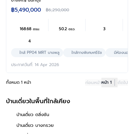
บางใหญ่ นนทบุรี
ตัว บนทำเลดี เชื่อมต่อถนนนครอินทร์ ถนน
฿5,490,000
฿6,290,000
กาญจนาภิเษก ถนนราชพฤกษ์ ใกล้รถไฟฟ้าสายสี
ม่วง "สถานีบางพลู" และจุดขึ้นทางด่วน "ศรีรัช"
168.68
50.2
3
ตรม.
ตรว.
4
ใกล้ PP04 MRT บางพลู
ใกล้ทางพิเศษศรีรัช
มีห้องนอนล่
ประกาศวันที่: 14 Apr 2026
ทั้งหมด 1 หน้า
ก่อนหน้า
หน้า 1
ถัดไป
บ้านเดี่ยวในพื้นที่ใกล้เคียง
บ้านเดี่ยว ตลิ่งชัน
บ้านเดี่ยว บางกรวย