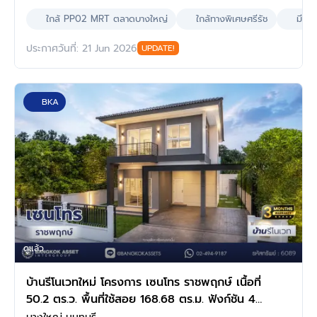
ใกล้ PP02 MRT ตลาดบางใหญ่
ใกล้ทางพิเศษศรีรัช
มีห้
ประกาศวันที่: 21 Jun 2026
UPDATE!
BKA
ดูแล้ว
บ้านรีโนเวทใหม่ โครงการ เซนโทร ราชพฤกษ์ เนื้อที่
50.2 ตร.ว. พื้นที่ใช้สอย 168.68 ตร.ม. ฟังก์ชัน 4
ห้องนอน 4 ห้องน้ำ 2 ที่จอดรถ ให้ความเป็นส่วน