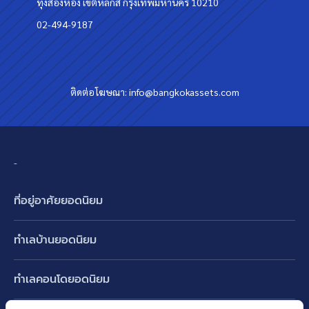
ทุ่งสองห้อง เขตหลักสี่ กรุงเทพมหานคร 10210
02-494-9187
ติดต่อโฆษณา:
info@bangkokassets.com
-
ที่อยู่อาศัยยอดนิยม
บ้านเดี่ยว
ทำเลบ้านยอดนิยม
บ้านแฝด
พัฒนาการ ศรีนครินทร์ กรุงเทพกรีฑา
ทาวน์เฮ้าส์ ทาวน์โฮม
ทำเลคอนโดยอดนิยม
รามอินทรา-วัชรพล สายไหม-หทัยราษฎร์
คอนโดมิเนียม
อโศก ทองหล่อ เอกมัย