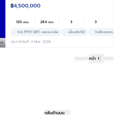
การเดินทาง เชื่อมต่อถนนกาญจนาภิเษก,
฿4,500,000
ถนนรัตนาธิเบศร์ ใกล้รถไฟฟ้าสายสีม่วง
"สถานีตลาดบางใหญ่" และทางด่วน "ศรีรัช"
120
28.4
3
3
ตรม.
ตรว.
ใกล้ PP01 MRT คลองบางไผ่
เลี้ยงสัตว์ได้
ใกล้โรงพยาบา
ประกาศวันที่: 4 Mar 2026
ก่อนหน้า
หน้า 1
ถัดไป
กลับด้านบน