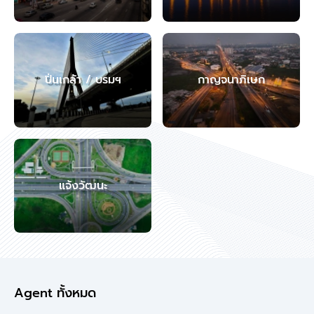
ปิ่นเกล้า / บรมฯ
กาญจนาภิเษก
แจ้งวัฒนะ
Agent ทั้งหมด