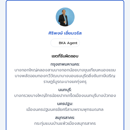
ศิริพงษ์ เอี่ยมจรัส
BKA Agent
เขตที่รับผิดชอบ
กรุงเทพมหานคร:
บางกอกใหญ่
คลองสาน
บางกอกน้อย
บางขุนเทียน
หนองแขม
บางพลัด
จอมทอง
ทวีวัฒนา
บางบอน
ธนบุรี
ตลิ่งชัน
ภาษีเจริญ
ราษฎร์บูรณะ
บางแค
ทุ่งครุ
นนทบุรี:
บางกรวย
บางใหญ่
ไทรน้อย
ปากเกร็ด
เมืองนนทบุรี
บางบัวทอง
นครปฐม:
เมืองนครปฐม
นครชัยศรี
สามพราน
พุทธมณฑล
สมุทรสาคร:
กระทุ่มแบน
บ้านแพ้ว
เมืองสมุทรสาคร