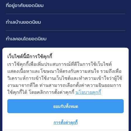
ที่อยู่อาศัยยอดนิยม
บ้านเดี่ยว
ทำเลบ้านยอดนิยม
บ้านแฝด
พัฒนาการ ศรีนครินทร์ กรุงเทพกรีฑา
ทาวน์เฮ้าส์ ทาวน์โฮม
ทำเลคอนโดยอดนิยม
รามอินทรา-วัชรพล สายไหม-หทัยราษฎร์
คอนโดมิเนียม
อโศก ทองหล่อ เอกมัย
บางนา รามคำแหง 2
ทำเล BTS ยอดนิยม
เว็บไซต์นี้มีการใช้คุกกี้
อาคารพาณิชย์ ตึกแถว
พระราม 9
เราใช้คุกกี้เพื่อเพิ่มประสบการณ์ที่ดีในการใช้เว็บไซต์
ปทุมธานี รังสิต ลำลูกกา
BTS ทองหล่อ
ที่ดินเปล่า
แสดงเนื้อหาและโฆษณาให้ตรงกับความสนใจ รวมถึงเพื่อ
อ่อนนุช ปุณณวิถี
ทำเล MRT ยอดนิยม
นนทบุรี บางใหญ่ บางบัวทอง
BTS เอกมัย
วิเคราะห์การเข้าใช้งานเว็บไซต์และทำความเข้าใจว่าผู้ใช้
อพาร์ทเม้นท์ หอพัก
รัชดาภิเษก ห้วยขวาง
MRT เพชรบุรี
งานมาจากที่ใด ท่านสามารถเลือกตั้งค่าความยินยอมการ
BTS พร้อมพงษ์
คำค้นยอดนิยม
ออฟฟิต สำนักงาน
ใช้คุกกี้ได้ โดยคลิกการตั้งค่าคุกกี้
นโยบายคุกกี้
ห้าแยกลาดพร้าว
MRT พระราม 9
BTS อ่อนนุช
บ้านมือสอง
โรงงาน โกดัง
MRT สุขุมวิท
ยอมรับทั้งหมด
BTS ช่องนนทรี
นโยบายความเป็นส่วนตัว
นโยบายการใช้คุกกี้
ซื้อบ้าน ขายบ้าน
โรงแรม รีสอร์ท
MRT พหลโยธิน
BTS อโศก
สงวนลิขสิทธิ โดยบริษัท บางกอก แอสเซท อินเตอร์กรุ๊ป จำกัด (มหาชน).
เช่าบ้าน ปล่อยเช่า
การตั้งค่าคุกกี้
MRT สามย่าน
© All Rights Reserved