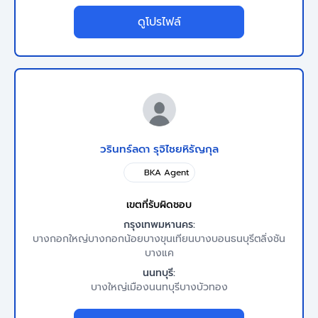
ดูโปรไฟล์
วรินทร์ลดา รุจิไชยหิรัญกุล
BKA Agent
เขตที่รับผิดชอบ
กรุงเทพมหานคร:
บางกอกใหญ่
บางกอกน้อย
บางขุนเทียน
บางบอน
ธนบุรี
ตลิ่งชัน
บางแค
นนทบุรี:
บางใหญ่
เมืองนนทบุรี
บางบัวทอง