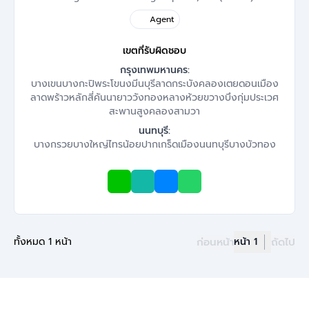
Agent
เขตที่รับผิดชอบ
กรุงเทพมหานคร:
บางเขน
บางกะปิ
พระโขนง
มีนบุรี
ลาดกระบัง
คลองเตย
ดอนเมือง
ลาดพร้าว
หลักสี่
คันนายาว
วังทองหลาง
ห้วยขวาง
บึงกุ่ม
ประเวศ
สะพานสูง
คลองสามวา
นนทบุรี:
บางกรวย
บางใหญ่
ไทรน้อย
ปากเกร็ด
เมืองนนทบุรี
บางบัวทอง
ทั้งหมด 1 หน้า
ก่อนหน้า
หน้า 1
ถัดไป