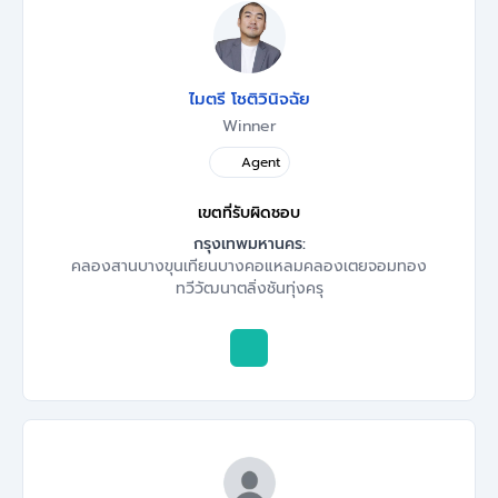
ไมตรี โชติวินิจฉัย
Winner
Agent
เขตที่รับผิดชอบ
กรุงเทพมหานคร:
คลองสาน
บางขุนเทียน
บางคอแหลม
คลองเตย
จอมทอง
ทวีวัฒนา
ตลิ่งชัน
ทุ่งครุ