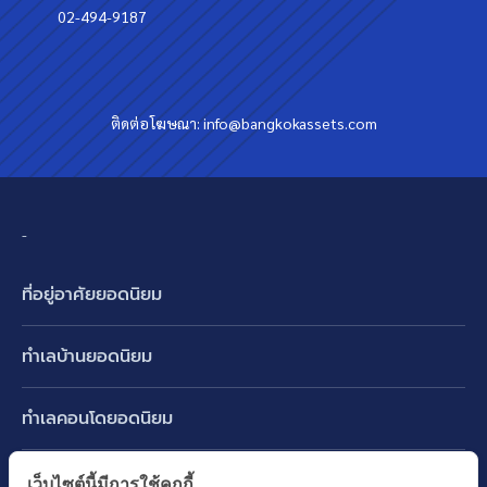
02-494-9187
ติดต่อโฆษณา:
info@bangkokassets.com
-
ที่อยู่อาศัยยอดนิยม
บ้านเดี่ยว
ทำเลบ้านยอดนิยม
บ้านแฝด
พัฒนาการ ศรีนครินทร์ กรุงเทพกรีฑา
ทาวน์เฮ้าส์ ทาวน์โฮม
ทำเลคอนโดยอดนิยม
รามอินทรา-วัชรพล สายไหม-หทัยราษฎร์
คอนโดมิเนียม
อโศก ทองหล่อ เอกมัย
บางนา รามคำแหง 2
ทำเล BTS ยอดนิยม
เว็บไซต์นี้มีการใช้คุกกี้