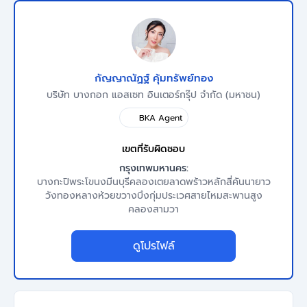
กัญญาณัฏฐ์ คุ้มทรัพย์ทอง
บริษัท บางกอก แอสเซท อินเตอร์กรุ๊ป จำกัด (มหาชน)
BKA Agent
เขตที่รับผิดชอบ
กรุงเทพมหานคร:
บางกะปิ
พระโขนง
มีนบุรี
คลองเตย
ลาดพร้าว
หลักสี่
คันนายาว
วังทองหลาง
ห้วยขวาง
บึงกุ่ม
ประเวศ
สายไหม
สะพานสูง
คลองสามวา
ดูโปรไฟล์