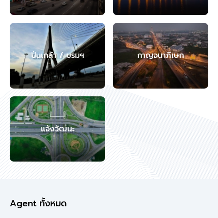
ปิ่นเกล้า / บรมฯ
กาญจนาภิเษก
แจ้งวัฒนะ
Agent ทั้งหมด