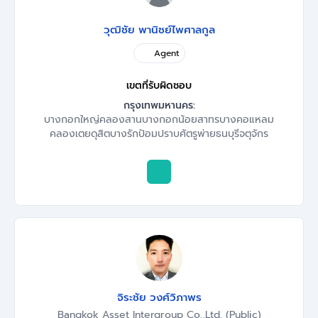
วุฒิชัย พานิชย์ไพศาลกูล
Agent
เขตที่รับผิดชอบ
กรุงเทพมหานคร:
บางกอกใหญ่
คลองสาน
บางกอกน้อย
สาทร
บางคอแหลม
คลองเตย
ดุสิต
บางรัก
ป้อมปราบศัตรูพ่าย
ธนบุรี
จตุจักร
จิระชัย วงศ์วิภาพร
Bangkok Asset Intergroup Co.,Ltd. (Public)