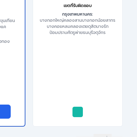
เขตที่รับผิดชอบ
กรุงเทพมหานคร:
บางกอกใหญ่
คลองสาน
บางกอกน้อย
สาทร
ขุนเทียน
บางคอแหลม
คลองเตย
ดุสิต
บางรัก
งแค
ป้อมปราบศัตรูพ่าย
ธนบุรี
จตุจักร
ัวทอง