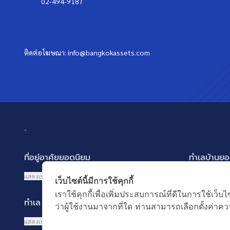
02-494-9187
ติดต่อโฆษณา:
info@bangkokassets.com
-
ที่อยู่อาศัยยอดนิยม
ทำเลบ้านยอ
บ้านเดี่ยว
พัฒนาการ ศรี
แสดงเพิ่มเติม
แสดงเพิ่มเติม
เว็บไซต์นี้มีการใช้คุกกี้
บ้านแฝด
รามอินทรา-ว
เราใช้คุกกี้เพื่อเพิ่มประสบการณ์ที่ดีในการใช้
ทำเล MRT ยอดนิยม
คำค้นยอดน
ทาวน์เฮ้าส์ ทาวน์โฮม
บางนา รามคำ
ว่าผู้ใช้งานมาจากที่ใด ท่านสามารถเลือกตั้งค่าควา
คอนโดมิเนียม
ปทุมธานี รังส
MRT เพชรบุรี
บ้านมือสอง
แสดงเพิ่มเติม