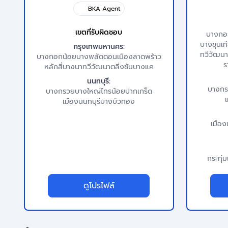
BKA Agent
เขตที่รับผิดชอบ
บางกอ
บางขุนเท
กรุงเทพมหานคร:
ทวีวัฒนา
บางกอกน้อย
บางพลัด
ดอนเมือง
ลาดพร้าว
ร
หลักสี่
บางนา
ทวีวัฒนา
ตลิ่งชัน
บางแค
นนทบุรี:
บางก
บางกรวย
บางใหญ่
ไทรน้อย
ปากเกร็ด
เ
เมืองนนทบุรี
บางบัวทอง
เมือ
กระทุ่
ดูโปรไฟล์