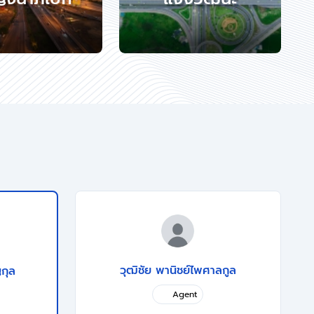
วุฒิชัย พานิชย์ไพศาลกูล
ญกุล
Agent