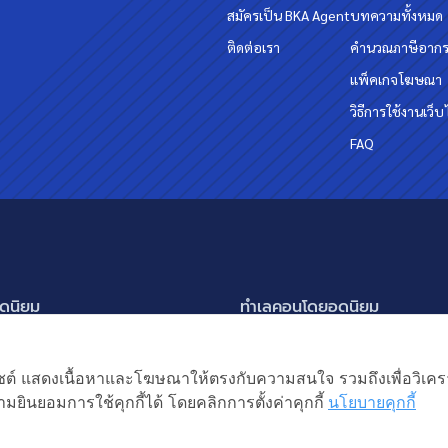
สมัครเป็น BKA Agent
บทความทั้งหมด
ติดต่อเรา
คำนวณภาษีอาก
แพ็คเกจโฆษณา
วิธีการใช้งานเว็บ
FAQ
ดนิยม
ทำเลคอนโดยอดนิยม
นครินทร์ กรุงเทพกรีฑา
อโศก ทองหล่อ เอกมัย
แสดงเพิ่มเติม
ัชรพล สายไหม-หทัยราษฎร์
พระราม 9
เว็บไซต์ แสดงเนื้อหาและโฆษณาให้ตรงกับความสนใจ รวมถึงเพื่อวิเ
ิยม
แหง 2
อ่อนนุช ปุณณวิถี
มยินยอมการใช้คุกกี้ได้ โดยคลิกการตั้งค่าคุกกี้
นโยบายคุกกี้
ิต ลำลูกกา
รัชดาภิเษก ห้วยขวาง