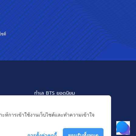
ร
ไซต์
ทำเล BTS ยอดนิยม
BTS ทองหล่อ
แสดงเพิ่มเติม
BTS เอกมัย
คราะห์การเข้าใช้งานเว็บไซต์และทำความเข้าใจ
BTS พร้อมพงษ์
BTS อ่อนนุช
การตั้งค่าคุกกี้
ยอมรับทั้งหมด