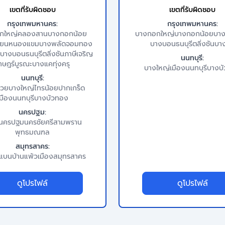
เขตที่รับผิดชอบ
เขตที่รับผิดชอบ
กรุงเทพมหานคร:
กรุงเทพมหานคร:
กใหญ่
คลองสาน
บางกอกน้อย
บางกอกใหญ่
บางกอกน้อย
บาง
ียน
หนองแขม
บางพลัด
จอมทอง
บางบอน
ธนบุรี
ตลิ่งชัน
บา
บางบอน
ธนบุรี
ตลิ่งชัน
ภาษีเจริญ
นนทบุรี:
าษฎร์บูรณะ
บางแค
ทุ่งครุ
บางใหญ่
เมืองนนทบุรี
บางบ
นนทบุรี:
รวย
บางใหญ่
ไทรน้อย
ปากเกร็ด
มืองนนทบุรี
บางบัวทอง
นครปฐม:
งนครปฐม
นครชัยศรี
สามพราน
พุทธมณฑล
สมุทรสาคร:
มแบน
บ้านแพ้ว
เมืองสมุทรสาคร
ดูโปรไฟล์
ดูโปรไฟล์