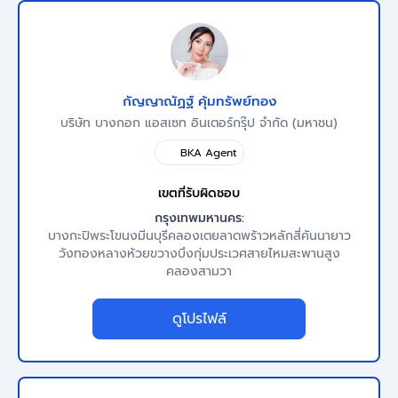
กัญญาณัฏฐ์ คุ้มทรัพย์ทอง
บริษัท บางกอก แอสเซท อินเตอร์กรุ๊ป จำกัด (มหาชน)
BKA Agent
เขตที่รับผิดชอบ
กรุงเทพมหานคร:
บางกะปิ
พระโขนง
มีนบุรี
คลองเตย
ลาดพร้าว
หลักสี่
คันนายาว
วังทองหลาง
ห้วยขวาง
บึงกุ่ม
ประเวศ
สายไหม
สะพานสูง
คลองสามวา
ดูโปรไฟล์