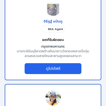
จิรัฎฐ์ แป้นภู
BKA Agent
เขตที่รับผิดชอบ
กรุงเทพมหานคร:
บางกะปิ
มีนบุรี
ลาดพร้าว
คันนายาว
วังทองหลาง
บึงกุ่ม
สวนหลวง
สายไหม
สะพานสูง
คลองสามวา
ดูโปรไฟล์