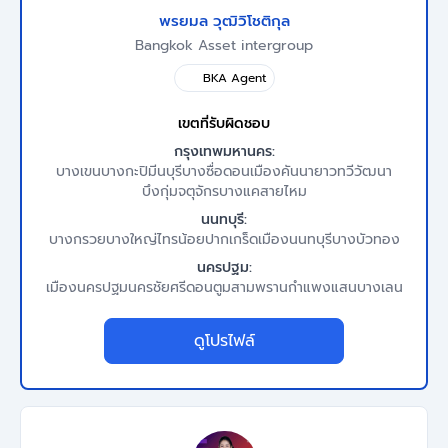
พรยมล วุฒิวิโชติกุล
Bangkok Asset intergroup
BKA Agent
เขตที่รับผิดชอบ
กรุงเทพมหานคร:
บางเขน
บางกะปิ
มีนบุรี
บางซื่อ
ดอนเมือง
คันนายาว
ทวีวัฒนา
บึงกุ่ม
จตุจักร
บางแค
สายไหม
นนทบุรี:
บางกรวย
บางใหญ่
ไทรน้อย
ปากเกร็ด
เมืองนนทบุรี
บางบัวทอง
นครปฐม:
เมืองนครปฐม
นครชัยศรี
ดอนตูม
สามพราน
กำแพงแสน
บางเลน
ดูโปรไฟล์