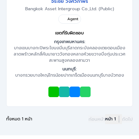
จิระชัย วงศ์วิภาพร
Bangkok Asset Intergroup Co.,Ltd. (Public)
Agent
เขตที่รับผิดชอบ
กรุงเทพมหานคร:
บางเขน
บางกะปิ
พระโขนง
มีนบุรี
ลาดกระบัง
คลองเตย
ดอนเมือง
ลาดพร้าว
หลักสี่
คันนายาว
วังทองหลาง
ห้วยขวาง
บึงกุ่ม
ประเวศ
สะพานสูง
คลองสามวา
นนทบุรี:
บางกรวย
บางใหญ่
ไทรน้อย
ปากเกร็ด
เมืองนนทบุรี
บางบัวทอง
ทั้งหมด 1 หน้า
ก่อนหน้า
หน้า 1
ถัดไป