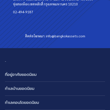
ทุ่งสองห้อง เขตหลักสี่ กรุงเทพมหานคร 10210
02-494-9187
ติดต่อโฆษณา:
info@bangkokassets.com
-
ที่อยู่อาศัยยอดนิยม
บ้านเดี่ยว
ทำเลบ้านยอดนิยม
บ้านแฝด
พัฒนาการ ศรีนครินทร์ กรุงเทพกรีฑา
ทาวน์เฮ้าส์ ทาวน์โฮม
ทำเลคอนโดยอดนิยม
รามอินทรา-วัชรพล สายไหม-หทัยราษฎร์