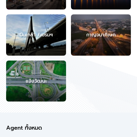
ปิ่นเกล้า / บรมฯ
กาญจนาภิเษก
แจ้งวัฒนะ
Agent ทั้งหมด