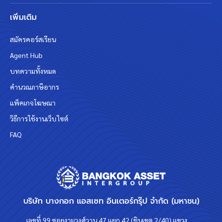
เพิ่มเติม
สมัครคอร์สเรียน
Agent Hub
บทความทั้งหมด
คำนวณภาษีอากร
แพ็คเกจโฆษณา
วิธีการใช้งานเว็บไซต์
FAQ
บริษัท บางกอก แอสเซท อินเตอร์กรุ๊ป จำกัด (มหาชน)
เลขที่ 99 ซอยงามวงศ์วาน 47 แยก 42 (ชินเขต 2/40) แขวง