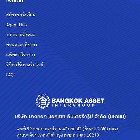
เพิ่มเติม
สมัครคอร์สเรียน
Agent Hub
บทความทั้งหมด
คำนวณภาษีอากร
แพ็คเกจโฆษณา
วิธีการใช้งานเว็บไซต์
FAQ
บริษัท บางกอก แอสเซท อินเตอร์กรุ๊ป จำกัด (มหาชน)
เลขที่ 99 ซอยงามวงศ์วาน 47 แยก 42 (ชินเขต 2/40) แขวง
ทุ่งสองห้อง เขตหลักสี่ กรุงเทพมหานคร 10210