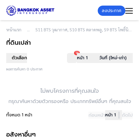
ลงประกาศ
หน้าแรก
S11 BTS วุฒากาศ, S10 BTS ตลาดพลู, S9 BTS โพธิ์นิมิตร, S8 BTS วงเวียนใหญ่, S7/G1 BTS กรุงธนบุรี, S6 BTS สะพานตากสิน, S5 BTS สุรศักดิ์, S4 BTS เซนต์หลุยส์, S3 BTS ช่องนนทรี, S2 BTS ศาลาแดง, S1 BTS ราชดำริ, CEN BTS สยาม, S12 BTS บางหว้า, W1 BTS สนามกีฬาแห่งชาติ
ที่ดินเปล่า
14
ตัวเลือก
หน้า 1
วันที่ (ใหม่-เก่า)
ผลการค้นหา 0 ประกาศ
ไม่พบโครงการที่คุณสนใจ
กรุณาค้นหาด้วยตัวกรองหรือ ประเภททรัพย์อื่นๆ ที่คุณสนใจ
ทั้งหมด 1 หน้า
ก่อนหน้า
หน้า 1
ถัดไป
อสังหาอื่นๆ