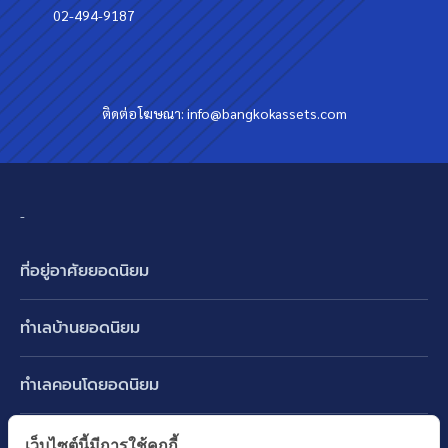
02-494-9187
ติดต่อโฆษณา:
info@bangkokassets.com
-
ที่อยู่อาศัยยอดนิยม
บ้านเดี่ยว
ทำเลบ้านยอดนิยม
บ้านแฝด
พัฒนาการ ศรีนครินทร์ กรุงเทพกรีฑา
ทาวน์เฮ้าส์ ทาวน์โฮม
ทำเลคอนโดยอดนิยม
รามอินทรา-วัชรพล สายไหม-หทัยราษฎร์
คอนโดมิเนียม
อโศก ทองหล่อ เอกมัย
บางนา รามคำแหง 2
ทำเล BTS ยอดนิยม
เว็บไซต์นี้มีการใช้คุกกี้