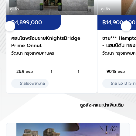
ดูแล้ว
ดูแล้ว
฿4,899,000
฿14,900,000
คอนโดพร้อมขายKnightsBridge
ขาย*** Hampt
Prime Onnut
- แฮมป์ตัน ทอง
วัฒนา กรุงเทพมหานคร
วัฒนา กรุงเทพม
26.9
1
1
90.15
ตร.ม
ตร.ม
ใกล้โรงพยาบาล
ใกล้ E6 BTS ท
ดูอสังหาแนะนำเพิ่มเติม