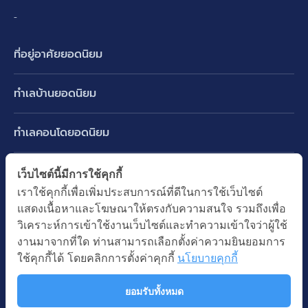
-
ที่อยู่อาศัยยอดนิยม
บ้านเดี่ยว
ทำเลบ้านยอดนิยม
บ้านแฝด
พัฒนาการ ศรีนครินทร์ กรุงเทพกรีฑา
ทาวน์เฮ้าส์ ทาวน์โฮม
ทำเลคอนโดยอดนิยม
รามอินทรา-วัชรพล สายไหม-หทัยราษฎร์
คอนโดมิเนียม
อโศก ทองหล่อ เอกมัย
บางนา รามคำแหง 2
ทำเล BTS ยอดนิยม
เว็บไซต์นี้มีการใช้คุกกี้
อาคารพาณิชย์ ตึกแถว
พระราม 9
เราใช้คุกกี้เพื่อเพิ่มประสบการณ์ที่ดีในการใช้เว็บไซต์
ปทุมธานี รังสิต ลำลูกกา
BTS ทองหล่อ
ที่ดินเปล่า
แสดงเนื้อหาและโฆษณาให้ตรงกับความสนใจ รวมถึงเพื่อ
อ่อนนุช ปุณณวิถี
ทำเล MRT ยอดนิยม
นนทบุรี บางใหญ่ บางบัวทอง
BTS เอกมัย
วิเคราะห์การเข้าใช้งานเว็บไซต์และทำความเข้าใจว่าผู้ใช้
อพาร์ทเม้นท์ หอพัก
รัชดาภิเษก ห้วยขวาง
MRT เพชรบุรี
งานมาจากที่ใด ท่านสามารถเลือกตั้งค่าความยินยอมการ
BTS พร้อมพงษ์
คำค้นยอดนิยม
ออฟฟิต สำนักงาน
ใช้คุกกี้ได้ โดยคลิกการตั้งค่าคุกกี้
นโยบายคุกกี้
ห้าแยกลาดพร้าว
MRT พระราม 9
BTS อ่อนนุช
บ้านมือสอง
โรงงาน โกดัง
MRT สุขุมวิท
ยอมรับทั้งหมด
BTS ช่องนนทรี
นโยบายความเป็นส่วนตัว
นโยบายการใช้คุกกี้
ซื้อบ้าน ขายบ้าน
โรงแรม รีสอร์ท