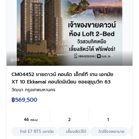
ดูแล้ว
CM04452 ขายดาวน์ คอนโด เอ็กซ์ที เทน เอกมัย
XT 10 Ekkamai คอนโดมิเนียม ซอยสุขุมวิท 63
วัฒนา กรุงเทพมหานคร
฿569,500
46
2
1
ตร.ม
ใกล้ E7 BTS เอกมัย
เลี้ยงสัตว์ได้
ใกล้โรงพยาบาล
ใ